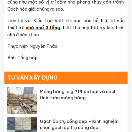
cũng như một số vị trí dầm nhà phong thủy cần tránh.
Cách hóa giải chúng ra sao.
Liên hệ với Kiến Tạo Việt khi bạn cần hỗ trợ, tư vấn
thiết kế
nhà phố 3 tầng
, biệt thự hay bất kỳ loại hình
nhà ở nào khác.
Thực hiện: Nguyễn Thảo
Ảnh: Tổng hợp
TƯ VẤN XÂY DỰNG
Móng băng là gì? Phân loại và cách
tính toán móng băng
Gạch ốp trụ cổng đẹp – Kinh nghiệm
chọn gạch ốp trụ cổng đẹp