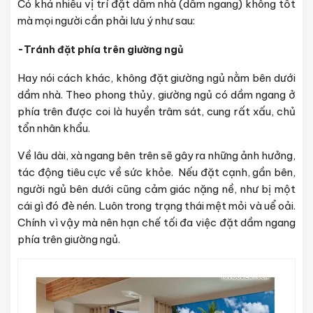
Có khá nhiều vị trí đặt dầm nhà (dầm ngang) không tốt
mà mọi người cần phải lưu ý như sau:
-Tránh đặt phía trên giường ngủ
Hay nói cách khác, không đặt giường ngủ nằm bên dưới
dầm nhà. Theo phong thủy, giường ngủ có dầm ngang ở
phía trên được coi là huyền trâm sát, cung rất xấu, chủ
tổn nhân khẩu.
Về lâu dài, xà ngang bên trên sẽ gây ra những ảnh hưởng,
tác động tiêu cực về sức khỏe. Nếu đặt cạnh, gần bên,
người ngủ bên dưới cũng cảm giác nặng nề, như bị một
cái gì đó đè nén. Luôn trong trạng thái mệt mỏi và uể oải.
Chính vì vậy mà nên hạn chế tối đa việc đặt dầm ngang
phía trên giường ngủ.