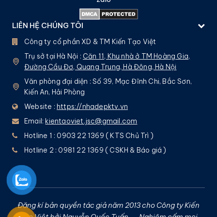
LIÊN HỆ CHÚNG TÔI
Công ty cổ phần XD & TM Kiến Tạo Việt
Trụ sở tại Hà Nội :
Căn 11, Khu nhà ở TM Hoàng Gia,
Đường Cầu Đơ, Quang Trung, Hà Đông, Hà Nội
Văn phòng đại diện : Số 39, Mạc Đĩnh Chi, Bắc Sơn,
Kiến An, Hải Phòng
Website :
https://nhadepktv.vn
Email:
kientaoviet.jsc@gmail.com
Hotline 1 : 0903 22 1369 ( KTS Chủ Trì )
Hotline 2 : 0981 22 1369 ( CSKH & Báo giá )
Đăng kí bản quyền tác giả năm 2013 cho Công ty Kiến
Tạo Việt bởi
Nguyễn Quốc Tuấn
– Nghiêm cấm mọi