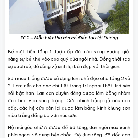
PC2 – Mẫu biệt thự tân cổ điển tại Hải Dương
Bề mặt tiền tầng 1 được ốp đá màu vàng vương giả,
nâng sự bề thế vào cao quý của ngôi nhà. Đồng thời tạo
sự sạch sẽ, dễ dàng vệ sinh lại bền đẹp với thời gian.
Sơn màu trắng được sử dụng làm chủ đạo cho tầng 2 và
3. Làm nền cho các chi tiết trang trí ngoại thất trở nên
nổi bật hơn. Lan can duyên dáng được làm bằng nhôm
đúc hoa văn sang trọng. Cửa chính bằng gỗ nâu cao
cấp, các hệ cửa còn lại được làm bằng kính khung sơn
màu trắng đồng bộ với màu sơn.
Hệ mái góc chữ A được đổ bê tông, dán ngói màu xanh
phía ngoài vô cùng bền chắc. Độ đua rộng, độ dốc cao