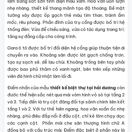
làm bằng sắt sơn tĩnh điện màu xám. Hoa văn uốn lượn
nhẹ nhàng, thiết kế thang mảnh tạo độ thoáng. Bề mặt
tường xây được ốp gạch thẻ màu tím than, tránh ẩm
mốc, rêu phong. Phần đỉnh của trụ cổng được bố trí hệ
thống đèn; Vừa để chiếu sáng, vừa có tác dụng trang trí;
tăng sự đẳng cấp cho công trình.
Gara ô tô được bố trí đối diện hệ cổng giúp thuận tiện di
chuyển ra vào. Khoảng sân được lát gạch chống trơn,
tạo sự sạch sẽ, dễ lau chùi. Khoảng trống bên tay phải
được bao phủ thảm cỏ xanh ngát, bên trên xếp những
viên đá hình chữ nhật làm lối đi.
Điểm nhấn của mẫu
thiết kế biệt thự tại hải dương
còn
đước thể hiện sắc nét qua mái vòm hình vỏ sò tại tầng 2
và 3. Tiếp đến là trụ cột đăng đối tại sảnh chính liên kết
tầng 1 và 2. Với tư thế hiên ngang, hoa văn xoắn ốc nhẹ
nhàng, phù điêu đắp nổi ở đầu cột, chỉ kẻ lõm chạy dọc
các cạnh cột. Phần mái che sân thượng hình chữ A
đồng bộ với cấu trúc mái. Điểm đặc biệt ở phần này là