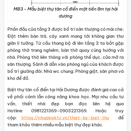
MB3 – Mẫu biệt thự tân cổ điển mặt tiền 8m tại hải
dương
Phần đầu của tầng 3 được bố trí sân thượng có mái che;
Đặt thêm bàn trà, cây xanh mang tới không gian thư
giãn lí tưởng. Từ cầu thang bộ đi lên tầng 3 ta bắt gặp
phòng thờ trang nghiêm, bàn thờ quay cùng hướng với
nhà. Phòng thờ liên thông với phòng thể dục, cửa mở ra
sân thượng. Sảnh đi dẫn vào phòng ngủ của khách được
bố trí giường đôi; Nhà wc chung; Phòng giặt, sân phơi và
kho để đồ.
Biệt thự tân cổ điển tại Hải Dương được đánh giá cao cả
về phối cảnh lẫn công năng khoa học. Mọi nhu cầu tư
vấn, thiết nhà đẹp bạn đọc liên hệ qua
Hotline: 0981221369-0903221369. Hoặc truy
cập:
https://nhadepktv.vn/thiet-ke-biet-thu
để
tham khảo thêm nhiều mẫu biệt thự đẹp khác.