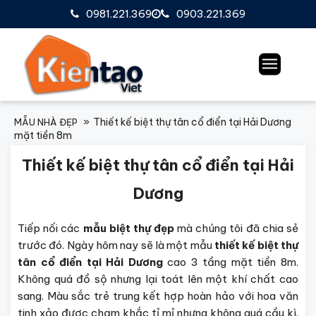
0981.221.369
0903.221.369
Thiết kế biệt thự tân cổ điển tại Hải Dương
MẪU NHÀ ĐẸP
mặt tiền 8m
Thiết kế biệt thự tân cổ điển tại Hải
Dương
Tiếp nối các
mẫu biệt thự đẹp
mà chúng tôi đã chia sẻ
trước đó. Ngày hôm nay sẽ là một mẫu
thiết kế biệt thự
tân cổ điển tại Hải Dương
cao 3 tầng mặt tiền 8m.
Không quá đồ sộ nhưng lại toát lên một khí chất cao
sang. Màu sắc trẻ trung kết hợp hoàn hảo với hoa văn
tinh xảo được chạm khắc tỉ mỉ nhưng không quá cầu kì.