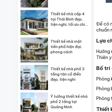
ngôi” năm 2026
Thiết kế nhà cấp 4
tại Thái Bình đẹp,
Để có
tiện nghi, tối ưu chi
chuẩn m
phí
Lựa ch
Thiết kế nhà mặt
tiền phố hiện đại,
Hướng n
phong cách
Thiên y
Bố trí
Thiết kế nhà phố 3
tầng tân cổ điển
Phòng k
đẹp, tiện nghi
Phòng b
Ý tưởng thiết kế nhà
Phòng t
phố 2 tầng tại
Quảng Ninh
Thiết 