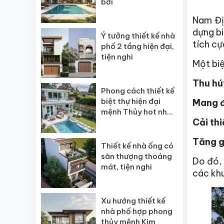
bơi
Nam Địn
dựng bi
Ý tưởng thiết kế nhà
tích cự
phố 2 tầng hiện đại,
tiện nghi
Một biệ
Thu hút
Phong cách thiết kế
biệt thự hiện đại
Mang đ
mệnh Thủy hot nhất
Cải thi
2026
Tăng g
Thiết kế nhà ống có
sân thượng thoáng
Do đó,
mát, tiện nghi
các khu
Xu hướng thiết kế
nhà phố hợp phong
thủy mệnh Kim