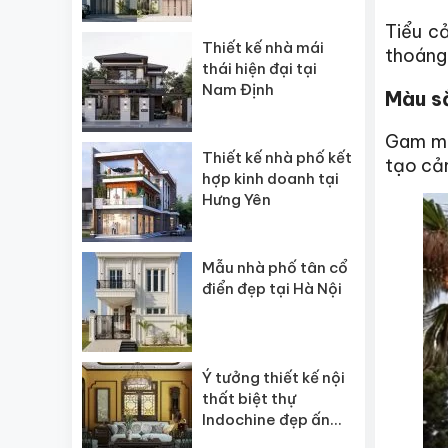
Tiểu c
Thiết kế nhà mái
thoáng
thái hiện đại tại
Nam Định
Màu sắ
Gam màu
Thiết kế nhà phố kết
tạo cảm
hợp kinh doanh tại
Hưng Yên
Mẫu nhà phố tân cổ
điển đẹp tại Hà Nội
Ý tưởng thiết kế nội
thất biệt thự
Indochine đẹp ấn
tượng