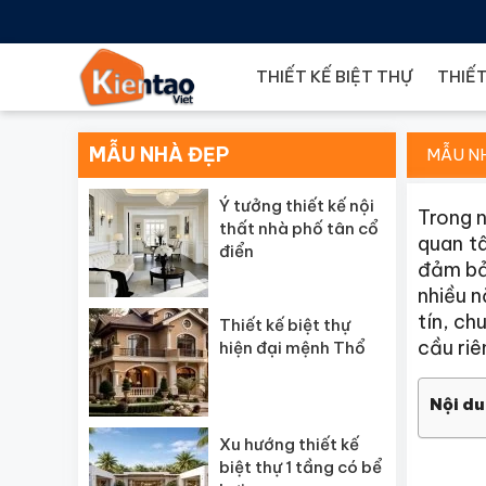
THIẾT KẾ BIỆT THỰ
THIẾT
MẪU NHÀ ĐẸP
MẪU N
Ý tưởng thiết kế nội
Trong 
thất nhà phố tân cổ
quan t
điển
đảm bảo
nhiều n
tín, ch
Thiết kế biệt thự
cầu riê
hiện đại mệnh Thổ
Nội du
Xu hướng thiết kế
biệt thự 1 tầng có bể