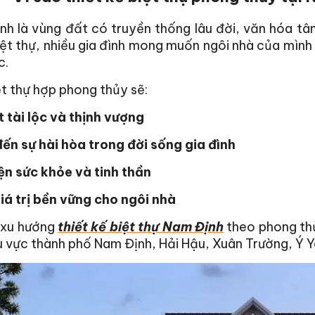
h là vùng đất có truyền thống lâu đời, văn hóa tâm 
ệt thự, nhiều gia đình mong muốn ngôi nhà của mình
c.
t thự hợp phong thủy sẽ:
 tài lộc và thịnh vượng
ến sự hài hòa trong đời sống gia đình
ện sức khỏe và tinh thần
iá trị bền vững cho ngôi nhà
 xu hướng
thiết kế biệt thự Nam Định
theo phong thủ
 vực thành phố Nam Định, Hải Hậu, Xuân Trường, Ý 