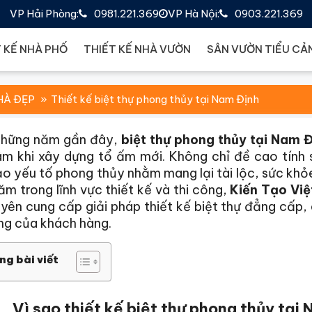
VP Hải Phòng:
0981.221.369
VP Hà Nội:
0903.221.369
 KẾ NHÀ PHỐ
THIẾT KẾ NHÀ VƯỜN
SÂN VƯỜN TIỂU CẢ
HÀ ĐẸP
Thiết kế biệt thự phong thủy tại Nam Định
những năm gần đây,
biệt thự phong thủy tại Nam 
âm khi xây dựng tổ ấm mới. Không chỉ đề cao tính 
 yếu tố phong thủy nhằm mang lại tài lộc, sức khỏe
ăm trong lĩnh vực thiết kế và thi công,
Kiến Tạo Việ
uyên cung cấp giải pháp thiết kế biệt thự đẳng cấp
ng của khách hàng.
ng bài viết
Vì sao thiết kế biệt thự phong thủy tạ