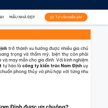
NH
MẪU NHÀ ĐẸP
Tư vấn miễn phí
Định
trở thành xu hướng được nhiều gia chủ
sang trọng và thẩm mỹ, biệt thự còn phải
 và may mắn cho gia đình. Với kinh nghiệm
t
tự hào là
công ty kiến trúc Nam Định
uy
, chuẩn phong thủy và phù hợp với từng nhu
i Nam Định được ưa chuộng?