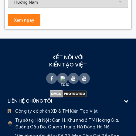
KẾT NỐI VỚI
KIẾN TẠO VIỆT
LIÊN HỆ CHÚNG TÔI
Công ty cổ phần XD & TM Kiến Tạo Việt
Trụ sở tại Hà Nội :
Căn 11, Khu nhà ở TM Hoàng Gia,
Đường Cầu Đơ, Quang Trung, Hà Đông, Hà Nội
Văn phòng đại diện : Số 39, Mạc Đĩnh Chi, Bắc Sơn,