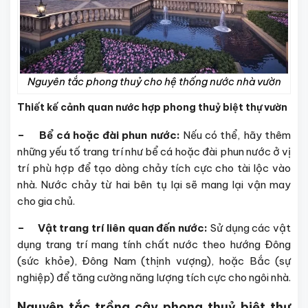
Nguyên tắc phong thuỷ cho hệ thống nước nhà vườn
Thiết kế cảnh quan nước hợp phong thuỷ biệt thự vườn
– Bể cá hoặc đài phun nước:
Nếu có thể, hãy thêm
những yếu tố trang trí như bể cá hoặc đài phun nước ở vị
trí phù hợp để tạo dòng chảy tích cực cho tài lộc vào
nhà. Nước chảy từ hai bên tụ lại sẽ mang lại vận may
cho gia chủ.
– Vật trang trí liên quan đến nước:
Sử dụng các vật
dụng trang trí mang tính chất nước theo hướng Đông
(sức khỏe), Đông Nam (thịnh vượng), hoặc Bắc (sự
nghiệp) để tăng cường năng lượng tích cực cho ngôi nhà.
Nguyên tắc trồng cây phong thuỷ biệt thự