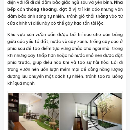
diện với lối đi để đảm bảo giấc ngủ sâu và yên bình.
Nhà
bếp
cần
thông thoáng
, đặt ở vị trí kín đáo nhưng vẫn
đảm bảo ánh sáng tự nhiên, tránh gió thổi thẳng vào từ
cửa chính vì điều này có thể gây hao tổn tài lộc.
Khu vực sân vườn cần được bố trí sao cho cân bằng
giữa các yếu tố đất, nước và cây xanh. Trồng cây cao ở
phía sau để tạo điểm tựa vững chắc cho ngôi nhà, trong
khi những cây thấp hơn hoặc hồ nước nhỏ nên được đặt
phía trước, giúp điều hòa khí và tạo sự hài hòa. Lối đi
trong vườn nên uốn lượn mềm mại để dòng năng lượng
dương lưu chuyển một cách tự nhiên, tránh tạo ra luồng
khí quá mạnh.