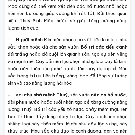
Mộc cũng có thể xem xét đến các hồ nước nhỏ hoặc
hòn non bộ cũng giúp vượng khí rất tốt. Bởi theo quan
niệm Thuỷ Sinh Mộc, nước sẽ giúp tăng cường năng
lượng tích cực.
–
Người mệnh Kim
nên chọn các vật liệu kim loại như
sắt, thép hoặc đá cho sân vườn.
Bố trí các tiểu cảnh
đá trắng
hoặc đá cuội lớn quanh sân, tạo sự bền vững
và mạnh mẽ. Cây cối nên lựa chọn những loại cây lá kim,
hoặc cây thân cứng như bạch đàn, cây dương xỉ. Màu
sắc trang trí ưu tiên trắng, vàng, bạc để tăng sự tương
sinh và tạo năng lượng hài hòa.
– Với
chủ nhà mệnh Thuỷ
, sân vườn
nên có hồ nước,
đài phun nước
hoặc suối nhân tạo để tăng cường năng
lượng Thuỷ. Bố trí các yếu tố nước chảy mềm mại, liên
tục để thúc đẩy dòng chảy tài lộc. Cây xanh nên chọn
những loại cây thân mềm, lá dài như cây lộc vừng, cây
thủy trúc. Màu sắc chủ đạo là xanh dương, đen và nên