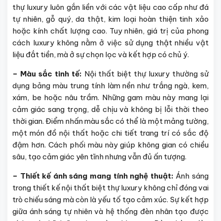
thự luxury luôn gắn liền với các vật liệu cao cấp như đá
tự nhiên, gỗ quý, da thật, kim loại hoàn thiện tinh xảo
hoặc kính chất lượng cao. Tuy nhiên, giá trị của phong
cách luxury không nằm ở việc sử dụng thật nhiều vật
liệu đắt tiền, mà ở sự chọn lọc và kết hợp có chủ ý.
– Màu sắc tinh tế:
Nội thất biệt thự luxury thường sử
dụng bảng màu trung tính làm nền như trắng ngà, kem,
xám, be hoặc nâu trầm. Những gam màu này mang lại
cảm giác sang trọng, dễ chịu và không bị lỗi thời theo
thời gian. Điểm nhấn màu sắc có thể là một mảng tường,
một món đồ nội thất hoặc chi tiết trang trí có sắc độ
đậm hơn. Cách phối màu này giúp không gian có chiều
sâu, tạo cảm giác yên tĩnh nhưng vẫn đủ ấn tượng.
– Thiết kế ánh sáng mang tính nghệ thuật:
Ánh sáng
trong thiết kế nội thất biệt thự luxury không chỉ đóng vai
trò chiếu sáng mà còn là yếu tố tạo cảm xúc. Sự kết hợp
giữa ánh sáng tự nhiên và hệ thống đèn nhân tạo được