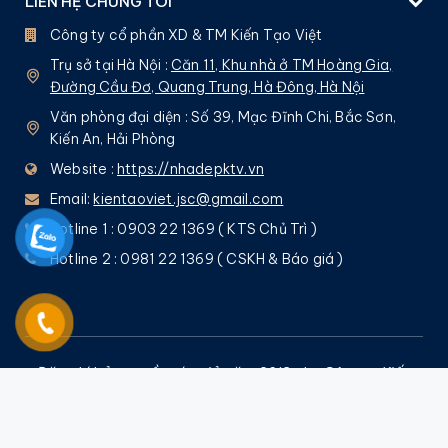
LIÊN HỆ CHÚNG TÔI
Công ty cổ phần XD & TM Kiến Tạo Việt
Trụ sở tại Hà Nội :
Căn 11, Khu nhà ở TM Hoàng Gia,
Đường Cầu Đơ, Quang Trung, Hà Đông, Hà Nội
Văn phòng đại diện : Số 39, Mạc Đĩnh Chi, Bắc Sơn,
Kiến An, Hải Phòng
Website :
https://nhadepktv.vn
Email:
kientaoviet.jsc@gmail.com
Hotline 1 : 0903 22 1369 ( KTS Chủ Trì )
Hotline 2 : 0981 22 1369 ( CSKH & Báo giá )
Đăng kí bản quyền tác giả năm 2013 cho Công ty Kiến
Tạo Việt bởi
Nguyễn Quốc Tuấn
– Nghiêm cấm mọi
hình thức sao chép !