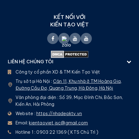
KẾT NỐI VỚI
KIẾN TẠO VIỆT
LIÊN HỆ CHÚNG TÔI
Công ty cổ phần XD & TM Kiến Tạo Việt
Trụ sở tại Hà Nội :
Căn 11, Khu nhà ở TM Hoàng Gia,
Đường Cầu Đơ, Quang Trung, Hà Đông, Hà Nội
Văn phòng đại diện : Số 39, Mạc Đĩnh Chi, Bắc Sơn,
Kiến An, Hải Phòng
Website :
https://nhadepktv.vn
Email:
kientaoviet.jsc@gmail.com
Hotline 1 : 0903 22 1369 ( KTS Chủ Trì )