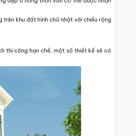
tầng đẹp ở nông thôn vẫn có thể được nhận
trên khu đất hình chữ nhật với chiều rộng
h thi công hạn chế, một số thiết kế sẽ có