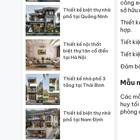
công eo
sở hữu 
Thiết kế biệt thự nhà
phố tại Quảng Ninh
Thiết k
hợp.
Tiết ki
Thiết kế nội thất
biệt thự tân cổ điển
Tiết ki
tại Hà Nội
Đảm bảo
Thiết kế nhà phố 3
Mẫu n
tầng tại Thái Bình
Các mẫu
huy tối
phòng 
Thiết kế biệt thự nhà
phố tại Nam Định