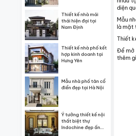
nhau t
diện qu
Thiết kế nhà mái
Mẫu nhà
thái hiện đại tại
là mặt 
Nam Định
Thiết k
Thiết kế nhà phố kết
Để mở r
hợp kinh doanh tại
thêm gi
Hưng Yên
Mẫu nhà phố tân cổ
điển đẹp tại Hà Nội
Ý tưởng thiết kế nội
thất biệt thự
Indochine đẹp ấn
tượng