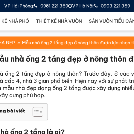
VP Hải Phòng:
0981.221.369
VP Hà Nội:
0903.221.369
 KẾ NHÀ PHỐ
THIẾT KẾ NHÀ VƯỜN
SÂN VƯỜN TIỂU CẢ
HÀ ĐẸP
Mẫu nhà ống 2 tầng đẹp ở nông thôn được lựa chọn th
ẫu nhà ống 2 tầng đẹp ở nông thôn đư
à ống 2 tầng đẹp ở nông thôn? Trước đây, ở các v
 cấp 4, nhà 3 gian phổ biến. Hiện nay với sự phát t
n mẫu nhà đẹp dạng ống 2 tầng được xây dựng nhiều
 xây dựng phù hợp.
ng bài viết
hà ống 2 tầng là gì?