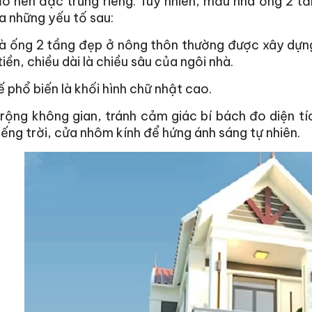
ạo nên đặc trưng riêng. Tuy nhiên, mẫu nhà ống 2 
a những yếu tố sau:
 ống 2 tầng đẹp ở nông thôn thường được xây dựng 
tiền, chiều dài là chiều sâu của ngôi nhà.
ế phổ biến là khối hình chữ nhật cao.
ộng không gian, tránh cảm giác bí bách đo diện tíc
ếng trời, cửa nhôm kính để hứng ánh sáng tự nhiên.