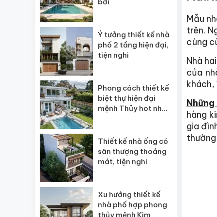
bơi
Mẫu nhà
trên. N
Ý tưởng thiết kế nhà
cùng củ
phố 2 tầng hiện đại,
tiện nghi
Nhà hai
của nh
khách, 
Phong cách thiết kế
biệt thự hiện đại
Những
mệnh Thủy hot nhất
hàng ki
2026
gia đìn
thường 
Thiết kế nhà ống có
sân thượng thoáng
mát, tiện nghi
Xu hướng thiết kế
nhà phố hợp phong
thủy mệnh Kim