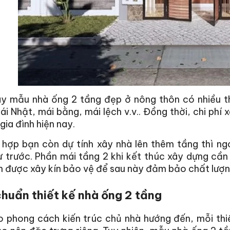
ây mẫu nhà ống 2 tầng đẹp ở nông thôn có nhiều th
ái Nhật, mái bằng, mái lệch v.v.. Đồng thời, chi phí
gia đình hiện nay.
 hợp bạn còn dự tính xây nhà lên thêm tầng thì n
ừ trước. Phần mái tầng 2 khi kết thúc xây dựng cầ
n được xây kín bảo vệ để sau này đảm bảo chất lượn
chuẩn thiết kế nhà ống 2 tầng
o phong cách kiến trúc chủ nhà hướng đến, mỗi thi