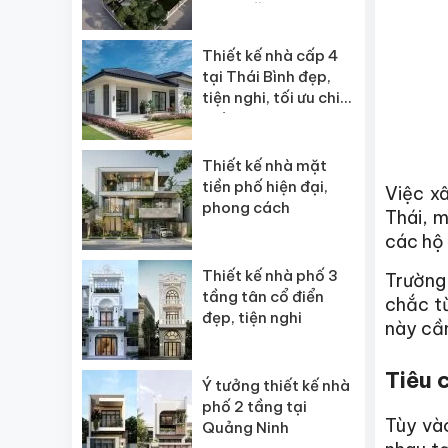
ngôi” năm 2026
Thiết kế nhà cấp 4
tại Thái Bình đẹp,
tiện nghi, tối ưu chi
phí
Thiết kế nhà mặt
tiền phố hiện đại,
Việc x
phong cách
Thái, m
các hộ 
Thiết kế nhà phố 3
Trường
tầng tân cổ điển
chắc t
đẹp, tiện nghi
này cầ
Tiêu 
Ý tưởng thiết kế nhà
phố 2 tầng tại
Tùy và
Quảng Ninh