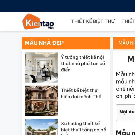
THIẾT KẾ BIỆT THỰ
THIẾT
MẪU NHÀ ĐẸP
MẪU N
Ý tưởng thiết kế nội
M
thất nhà phố tân cổ
điển
Mẫu nh
mẫu nhà
chế nê
Thiết kế biệt thự
chi phí
hiện đại mệnh Thổ
Nội du
Xu hướng thiết kế
biệt thự 1 tầng có bể
Mẫu n