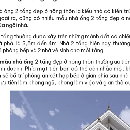
 ống 2 tầng đẹp ở nông thôn là kiểu nhà có kiến trú
goài ra, cũng có nhiều mẫu nhà ống 2 tầng đẹp ở n
a ngôi nhà.
 tầng thường được xây trên những mảnh đất có chiều d
à phải là 3,5m đến 4m. Nhà 2 tầng hiện nay thường
1 phòng bếp và 2 nhà vệ sinh cho mỗi tầng.
 mẫu nhà ống
2 tầng đẹp ở nông thôn thường ưu tiê
nh doanh. Phía mặt tiền bạn có thể cân nhắc một k
h sẽ bố trí phòng ăn kết hợp bếp ở gian phía sau nhà
ưu tiên làm phòng ngủ, phòng làm việc và gian thờ c