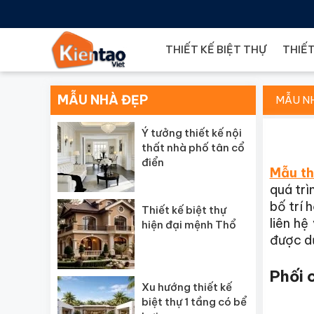
THIẾT KẾ BIỆT THỰ
THIẾT
MẪU NHÀ ĐẸP
MẪU N
Ý tưởng thiết kế nội
thất nhà phố tân cổ
điển
Mẫu th
quá trì
bố trí 
Thiết kế biệt thự
liên h
hiện đại mệnh Thổ
được dự
Phối 
Xu hướng thiết kế
biệt thự 1 tầng có bể