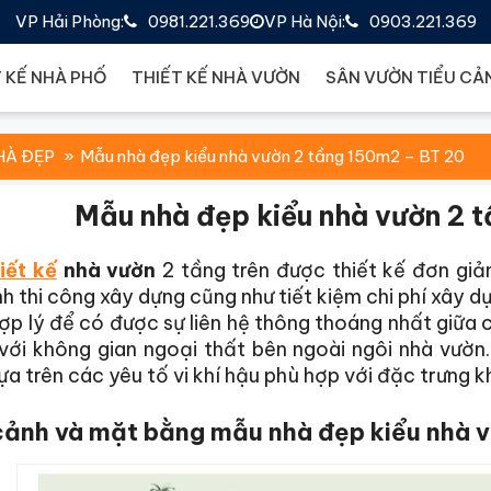
VP Hải Phòng:
0981.221.369
VP Hà Nội:
0903.221.369
 KẾ NHÀ PHỐ
THIẾT KẾ NHÀ VƯỜN
SÂN VƯỜN TIỂU CẢ
HÀ ĐẸP
Mẫu nhà đẹp kiểu nhà vườn 2 tầng 150m2 – BT 20
Mẫu nhà đẹp kiểu nhà vườn 2 
iết kế
nhà vườn
2 tầng trên được thiết kế đơn giản 
nh thi công xây dựng cũng như tiết kiệm chi phí xây
hợp lý để có được sự liên hệ thông thoáng nhất giữa
ệ với không gian ngoại thất bên ngoài ngôi nhà vư
a trên các yêu tố vi khí hậu phù hợp với đặc trưng k
cảnh và mặt bằng mẫu nhà đẹp kiểu nhà 