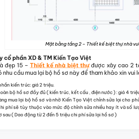
Mặt bằng tầng 2 – Thiết kế biệt thự nhà vư
y cổ phần XD & TM Kiến Tạo Việt
à đẹp 15 –
Thiết kế nhà biệt thự
được xây cao 2 tầ
 nhu cầu mua lại bộ hồ sơ này để tham khảo xin vui 
hần kiến trúc: giá 2 triệu.
oàn bộ hồ sơ đầy đủ ( kiến trúc, kết cấu , điện nước ) : giá 4 triệu
ng mua lại bộ hồ sơ và nhờ Kiến Tạo Việt chỉnh sửa lại cho ph
 chi phí sẽ tùy thuộc vào mức độ chỉnh sửa nhiều hay ít và số l
 sau ( Dao động từ 2 đến 5 triệu chi phí sửa lại hồ sơ )