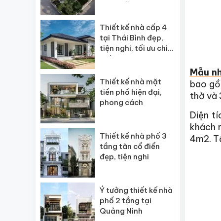
ngôi” năm 2026
Thiết kế nhà cấp 4
tại Thái Bình đẹp,
tiện nghi, tối ưu chi
phí
Mẫu n
Thiết kế nhà mặt
bao gồ
tiền phố hiện đại,
thờ và 
phong cách
Diện t
khách 
Thiết kế nhà phố 3
4m2. Tầ
tầng tân cổ điển
đẹp, tiện nghi
Ý tưởng thiết kế nhà
phố 2 tầng tại
Quảng Ninh