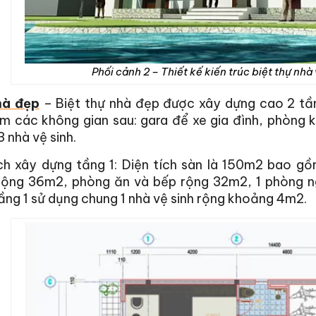
Phối cảnh 2 – Thiết kế kiến trúc biệt thự nhà
hà đẹp
– Biệt thự nhà đẹp được xây dựng cao 2 tần
m các không gian sau: gara để xe gia đình, phòng 
3 nhà vệ sinh.
ích xây dựng tầng 1: Diện tích sàn là 150m2 bao g
rộng 36m2, phòng ăn và bếp rộng 32m2, 1 phòng ng
ng 1 sử dụng chung 1 nhà vệ sinh rộng khoảng 4m2.