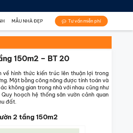
NH
MẪU NHÀ ĐẸP
Tư vấn miễn phí
tầng 150m2 – BT 20
về hình thức kiến trúc lên thuận lợi trong
 dựng. Mặt bằng công năng được tính toán và
 các không gian trong nhà với nhau cũng như
ờn. Quy hoạch hệ thống sân vườn cảnh quan
hu đất.
vườn 2 tầng 150m2