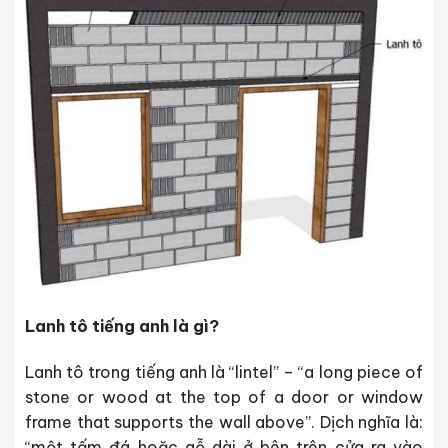
Lanh tô tiếng anh là gì?
Lanh tô trong tiếng anh là “lintel” – “a long piece of
stone or wood at the top of a door or window
frame that supports the wall above”. Dịch nghĩa là:
“một tấm đá hoặc gỗ dài ở bên trên cửa ra vào