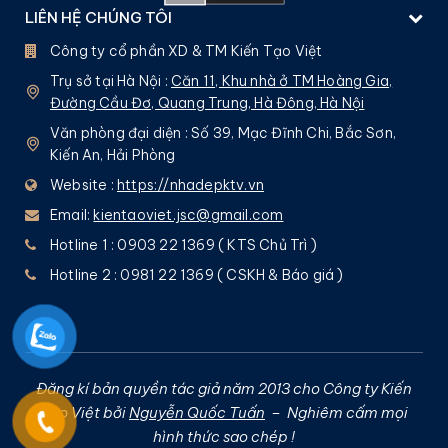
LIÊN HỆ CHÚNG TÔI
Công ty cổ phần XD & TM Kiến Tạo Việt
Trụ sở tại Hà Nội :
Căn 11, Khu nhà ở TM Hoàng Gia,
Đường Cầu Đơ, Quang Trung, Hà Đông, Hà Nội
Văn phòng đại diện : Số 39, Mạc Đĩnh Chi, Bắc Sơn,
Kiến An, Hải Phòng
Website :
https://nhadepktv.vn
Email:
kientaoviet.jsc@gmail.com
Hotline 1 : 0903 22 1369 ( KTS Chủ Trì )
Hotline 2 : 0981 22 1369 ( CSKH & Báo giá )
Đăng kí bản quyền tác giả năm 2013 cho Công ty Kiến
Tạo Việt bởi
Nguyễn Quốc Tuấn
– Nghiêm cấm mọi
hình thức sao chép !