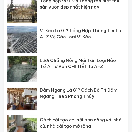
Tổng hợp 90+ Mẫu hàng rào biệt thự
sân vườn đẹp nhất hiện nay
Vì Kèo Là Gì? Tổng Hợp Thông Tin Từ
A-Z Về Các Loại Vì Kèo
Lưới Chống Nóng Mái Tôn Loại Nào
Tốt? Tư Vấn CHI TIẾT từ A-Z
Dầm Ngang Là Gì? Cách Bố Trí Dầm
Ngang Theo Phong Thủy
Cách cải tạo cơi nới ban công với nhà
cũ, nhà cải tạo mở rộng