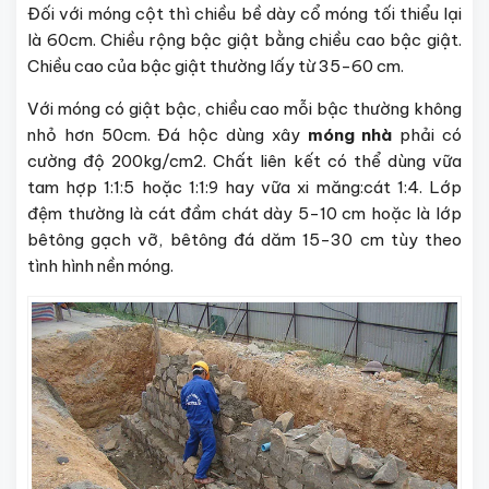
Đối với móng cột thì chiều bề dày cổ móng tối thiểu lại
là 60cm. Chiều rộng bậc giật bằng chiều cao bậc giật.
Chiều cao của bậc giật thường lấy từ 35-60 cm.
Với móng có giật bậc, chiều cao mỗi bậc thường không
nhỏ hơn 50cm. Đá hộc dùng xây
móng nhà
phải có
cường độ 200kg/cm2. Chất liên kết có thể dùng vữa
tam hợp 1:1:5 hoặc 1:1:9 hay vữa xi măng:cát 1:4. Lớp
đệm thường là cát đầm chát dày 5-10 cm hoặc là lớp
bêtông gạch vỡ, bêtông đá dăm 15-30 cm tùy theo
tình hình nền móng.