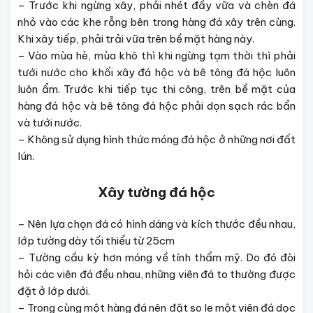
– Trước khi ngừng xây, phải nhét đầy vữa và chèn đá
nhỏ vào các khe rỗng bên trong hàng đá xây trên cùng.
Khi xây tiếp, phải trải vữa trên bề mặt hàng này.
– Vào mùa hè, mùa khô thì khi ngừng tạm thời thì phải
tưới nước cho khối xây đá hộc và bê tông đá hộc luôn
luôn ẩm. Trước khi tiếp tục thi công, trên bề mặt của
hàng đá hộc và bê tông đá hộc phải dọn sạch rác bẩn
và tưới nước.
– Không sử dụng hình thức móng đá hộc ở những nơi đất
lún.
Xây tường đá hộc
– Nên lựa chọn đá có hình dáng và kích thước đều nhau,
lớp tường dày tối thiểu từ 25cm
– Tường cầu kỳ hơn móng về tính thẩm mỹ. Do đó đòi
hỏi các viên đá đều nhau, những viên đá to thường được
đặt ở lớp dưới.
– Trong cùng một hàng đá nên đặt so le một viên đá dọc