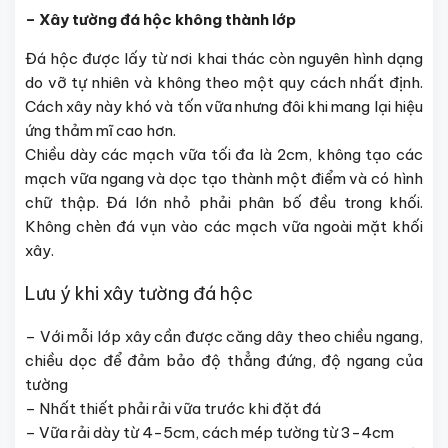
– Xây tường đá hộc không thành lớp
Đá hộc được lấy từ nơi khai thác còn nguyên hình dạng
do vỡ tự nhiên và không theo một quy cách nhất định.
Cách xây này khó và tốn vữa nhưng đôi khi mang lại hiệu
ứng thảm mĩ cao hơn.
Chiều dày các mạch vữa tối đa là 2cm, không tạo các
mạch vữa ngang và dọc tạo thành một điểm và có hình
chữ thập. Đá lớn nhỏ phải phân bố đều trong khối.
Không chèn đá vụn vào các mạch vữa ngoài mặt khối
xây.
Lưu ý khi xây tường đá hộc
– Với mỗi lớp xây cần được căng dây theo chiều ngang,
chiều dọc để đảm bảo độ thẳng đứng, độ ngang của
tường
– Nhất thiết phải rải vữa trước khi đặt đá
– Vữa rải dày từ 4-5cm, cách mép tường từ 3-4cm