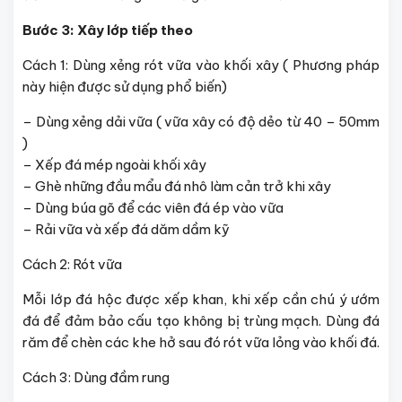
Bước 3: Xây lớp tiếp theo
Cách 1: Dùng xẻng rót vữa vào khối xây ( Phương pháp
này hiện được sử dụng phổ biến)
– Dùng xẻng dải vữa ( vữa xây có độ dẻo từ 40 – 50mm
)
– Xếp đá mép ngoài khối xây
– Ghè những đầu mẩu đá nhô làm cản trở khi xây
– Dùng búa gõ để các viên đá ép vào vữa
– Rải vữa và xếp đá dăm dầm kỹ
Cách 2: Rót vữa
Mỗi lớp đá hộc được xếp khan, khi xếp cần chú ý ướm
đá để đảm bảo cấu tạo không bị trùng mạch. Dùng đá
răm để chèn các khe hở sau đó rót vữa lỏng vào khối đá.
Cách 3: Dùng đầm rung