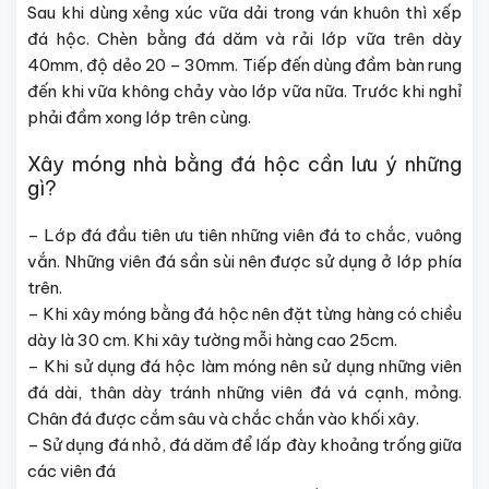
Sau khi dùng xẻng xúc vữa dải trong ván khuôn thì xếp
đá hộc. Chèn bằng đá dăm và rải lớp vữa trên dày
40mm, độ dẻo 20 – 30mm. Tiếp đến dùng đầm bàn rung
đến khi vữa không chảy vào lớp vữa nữa. Trước khi nghỉ
phải đầm xong lớp trên cùng.
Xây móng nhà bằng đá hộc cần lưu ý những
gì?
– Lớp đá đầu tiên ưu tiên những viên đá to chắc, vuông
vắn. Những viên đá sần sùi nên được sử dụng ở lớp phía
trên.
– Khi xây móng bằng đá hộc nên đặt từng hàng có chiều
dày là 30 cm. Khi xây tường mỗi hàng cao 25cm.
– Khi sử dụng đá hộc làm móng nên sử dụng những viên
đá dài, thân dày tránh những viên đá vá cạnh, mỏng.
Chân đá được cắm sâu và chắc chắn vào khối xây.
– Sử dụng đá nhỏ, đá dăm để lấp đày khoảng trống giữa
các viên đá