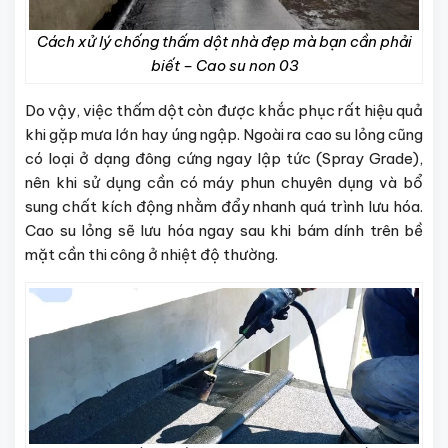
Cách xử lý chống thấm dột nhà đẹp mà bạn cần phải
biết – Cao su non 03
Do vậy, việc thấm dột còn được khắc phục rất hiệu quả
khi gặp mưa lớn hay úng ngập. Ngoài ra cao su lỏng cũng
có loại ở dạng đông cứng ngay lập tức (Spray Grade),
nên khi sử dụng cần có máy phun chuyên dụng và bổ
sung chất kích động nhằm đẩy nhanh quá trình lưu hóa.
Cao su lỏng sẽ lưu hóa ngay sau khi bám dính trên bề
mặt cần thi công ở nhiệt độ thường.