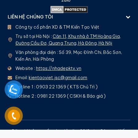
LIÊN HỆ CHÚNG TÔI
Công ty cổ phần XD & TM Kiến Tạo Việt
Trụ sở tại Hà Nội :
Căn 11, Khu nhà ở TM Hoàng Gia,
Đường Cầu Đơ, Quang Trung, Hà Đông, Hà Nội
Văn phòng đại diện : Số 39, Mạc Đĩnh Chi, Bắc Sơn,
Kiến An, Hải Phòng
Website :
https://nhadepktv.vn
Email:
kientaoviet.jsc@gmail.com
Hotline 1 : 0903 22 1369 ( KTS Chủ Trì )
Hotline 2 : 0981 22 1369 ( CSKH & Báo giá )
Đăng kí bản quyền tác giả năm 2013 cho Công ty Kiến