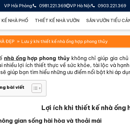
VP Hải Phòng:
0981.221.369
VP Hà Nội:
0903.221.369
 KẾ NHÀ PHỐ
THIẾT KẾ NHÀ VƯỜN
SÂN VƯỜN TIỂU CẢ
HÀ ĐẸP
Lưu ý khi thiết kế nhà ống hợp phong thủy
kế
nhà ống
hợp phong thủy
không chỉ giúp gia ch
i nhiều lợi ích thiết thực về sức khỏe, tài lộc và hạn
 sẽ giúp bạn tìm hiểu những ưu điểm nổi bật khi áp d
ng bài viết
Lợi ích khi thiết kế nhà ống
ông gian sống hài hòa và thoải mái