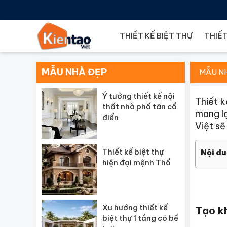
THIẾT KẾ BIỆT THỰ
THIẾT
MẪU NHÀ ĐẸP
MẪU N
Ý tưởng thiết kế nội
Thiết 
thất nhà phố tân cổ
mang lạ
điển
Việt sẽ
Thiết kế biệt thự
Nội du
hiện đại mệnh Thổ
Xu hướng thiết kế
Tạo kh
biệt thự 1 tầng có bể