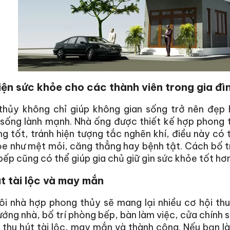
iện sức khỏe cho các thành viên trong gia đì
thủy không chỉ giúp không gian sống trở nên đẹp 
sống lành mạnh. Nhà ống được thiết kế hợp phong t
ng tốt, tránh hiện tượng tắc nghẽn khí, điều này có
e như mệt mỏi, căng thẳng hay bệnh tật. Cách bố tr
ếp cũng có thể giúp gia chủ giữ gìn sức khỏe tốt hơn
t tài lộc và may mắn
i nhà hợp phong thủy sẽ mang lại nhiều cơ hội thu
ớng nhà, bố trí phòng bếp, bàn làm việc, cửa chính 
 thu hút tài lộc, may mắn và thành công. Nếu bạn l