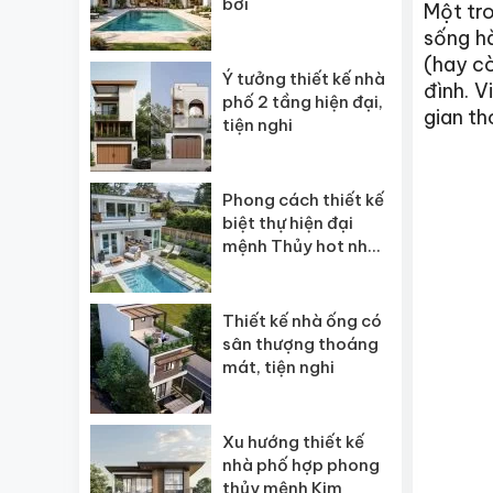
bơi
Một tro
sống hà
(hay cò
Ý tưởng thiết kế nhà
đình. V
phố 2 tầng hiện đại,
gian th
tiện nghi
Phong cách thiết kế
biệt thự hiện đại
mệnh Thủy hot nhất
2026
Thiết kế nhà ống có
sân thượng thoáng
mát, tiện nghi
Xu hướng thiết kế
nhà phố hợp phong
thủy mệnh Kim