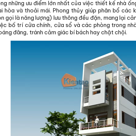
ng những ưu điểm lớn nhất của việc thiết kế nhà ốn
i hòa và thoải mái. Phong thủy giúp phân bổ các k
n gọi là năng lượng) lưu thông đều đặn, mang lại cả
iệc bố trí cửa chính, cửa sổ và các phòng trong n
oáng đãng, tránh cảm giác bí bách hay chật chội.