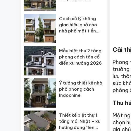
Cách xử lý không
gian hiệu quả cho
nhà phố mặt tiền
hẹp
Cải th
Mẫu biệt thự 2 tầng
phong cách tân cổ
Phong 
điển xu hướng 2026
trường 
lưu thô
sức khỏ
Ý tưởng thiết kế nhà
phố phong cách
phòng b
Indochine
Thu hú
Một ngô
Thiết kế biệt thự 1
tầng mái Nhật – xu
chọn hư
hướng đang “lên
gia chủ