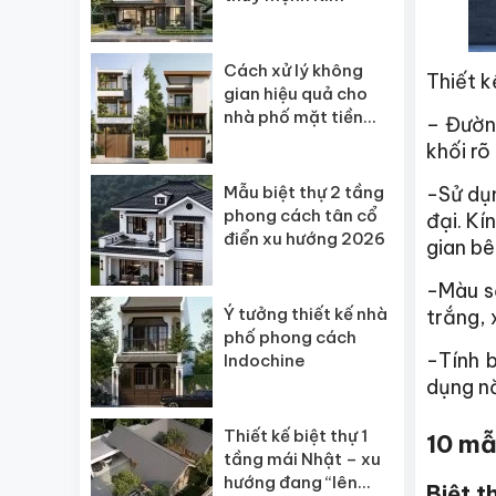
Cách xử lý không
Thiết k
gian hiệu quả cho
nhà phố mặt tiền
– Đườn
hẹp
khối rõ
-Sử dụn
Mẫu biệt thự 2 tầng
phong cách tân cổ
đại. Kí
điển xu hướng 2026
gian bê
-Màu sắ
Ý tưởng thiết kế nhà
trắng, 
phố phong cách
-Tính b
Indochine
dụng nă
Thiết kế biệt thự 1
10 mẫ
tầng mái Nhật – xu
hướng đang “lên
Biệt t