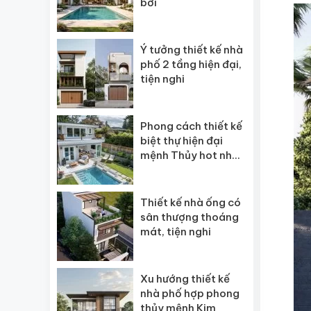
bơi
Ý tưởng thiết kế nhà
phố 2 tầng hiện đại,
tiện nghi
Phong cách thiết kế
biệt thự hiện đại
mệnh Thủy hot nhất
2026
Thiết kế nhà ống có
sân thượng thoáng
mát, tiện nghi
Xu hướng thiết kế
nhà phố hợp phong
thủy mệnh Kim