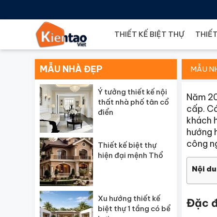
THIẾT KẾ BIỆT THỰ
THIẾT
MẪU NHÀ ĐẸP
MẪU N
Ý tưởng thiết kế nội
Năm 202
thất nhà phố tân cổ
cấp. C
điển
khách h
hướng h
công ng
Thiết kế biệt thự
hiện đại mệnh Thổ
Nội du
Xu hướng thiết kế
Đặc đ
biệt thự 1 tầng có bể