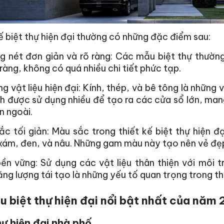
ế biệt thự hiện đại thường có những đặc điểm sau:
g nét đơn giản và rõ ràng: Các mẫu biệt thự thườn
 ràng, không có quá nhiều chi tiết phức tạp.
g vật liệu hiện đại: Kính, thép, và bê tông là những v
nh được sử dụng nhiều để tạo ra các cửa sổ lớn, mang
n ngoài.
c tối giản: Màu sắc trong thiết kế biệt thự hiện đ
xám, đen, và nâu. Những gam màu này tạo nên vẻ đẹp 
ền vững: Sử dụng các vật liệu thân thiện với môi t
ng lượng tái tạo là những yếu tố quan trọng trong thiế
u biệt thự hiện đại nổi bật nhất của năm
hự hiện đại nhà phố