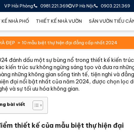
VP Hải Phòng:
0981.221.369
VP Hà Nội:
0903.221.369
 KẾ NHÀ PHỐ
THIẾT KẾ NHÀ VƯỜN
SÂN VƯỜN TIỂU CẢ
HÀ ĐẸP
10 mẫu biệt thự hiện đại đẳng cấp nhất 2024
4 đánh dấu một sự bùng nổ trong thiết kế kiến trúc
ác kiến trúc sư không ngừng sáng tạo và đưa ra nhữ
àng những không gian sống tinh tế, tiện nghi và đẳng
iện đại nổi bật nhất của năm 2024, được chọn lọc dựa
hệ và sự tối ưu hóa không gian.
ng bài viết
iểm thiết kế của mẫu biệt thự hiện đại