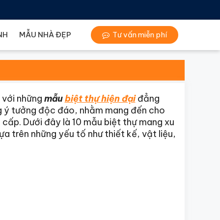
NH
MẪU NHÀ ĐẸP
Tư vấn miễn phí
 với những
mẫu
biệt thự hiện đại
đẳng
ng ý tưởng độc đáo, nhằm mang đến cho
 cấp. Dưới đây là 10 mẫu biệt thự mang xu
 trên những yếu tố như thiết kế, vật liệu,