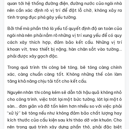
quan tới hệ thống đường điện, đường nước của ngôi nhà
nên cần xác định rõ vị trí để đặt lỗ chờ, không xảy ra
tình trạng đục phá gây yếu tường.
Bởi thế mà phần thô là yếu tố quyết định độ an toàn của
ngôi nhà nên phải nắm rõ những vị trí xung yếu để có quy
cách xây thích hợp, đảm bảo kết cấu. Những vị trí
khoan vít, treo thiết bị nặng, hàn chân sắt vào tường…
phải được xây gạch đặc.
Trong quá trình thi công bê tông, bê tông càng chính
xác, càng chuẩn càng tốt. Không những thế còn làm
tăng khả năng chịu tải tốt cho kết cấu.
Nguyên nhân thi công kém sẽ dẫn tới hậu quả không nhỏ
cho công trình, việc trát lại một bức tường, lát lại một ô
sàn… đơn giản và đỡ tốn kém hơn nhiều so với việc phải
“xử lý” bê tông nếu như không đảm bảo chất lượng hay
kích thước của cấu kiện sau khi tháo dỡ ván khuôn. Cho
nên trong quá trình xây dựng phần thô, phải đặc biệt