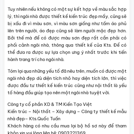
Tuy nhiên nếu không có một sự kết hợp về màu sắc hợp
lý, thì ngôi nhà được thiết kế kiến trúc đẹp mấy, cũng sẽ
bị xấu đi vì màu sơn, vì màu sơn giống như tấm áo phủ
lên trên người, áo đẹp cũng sẽ làm người mặc đẹp hơn.
Bởi thế mà để có được màu sơn đẹp rất cần phải có
phối cảnh ngôi nhà, thông qua thiết kế của Kts. Để có
thể đưa ra được sự lựa chọn ưng ý nhất trước khi tiến
hành trang trí cho ngôi nhà.
Tóm lại qua những yếu tố đã nêu trên, muốn có được một
ngôi nhà đẹp dù diện tích nhỏ hay diện tích lớn, thì việc
được đầu tư thiết kế kiến trúc cũng như nội thất là yếu
tố hàng đầu giúp tạo nên một ngôi nhà tuyệt vời.
Công ty cổ phần XD & TM Kiến Tạo Việt
Kiến trúc – Nội thất – Xây dựng – Công ty thiết kế mẫu
nhà đẹp– Kts.Quốc Tuấn
Khách hàng có nhu cầu mua lại bộ hồ sơ này để tham
khảo xin vui lòng liên hệ: 0903221369