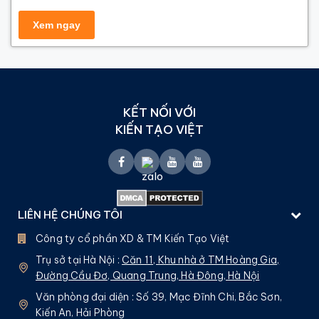
KẾT NỐI VỚI
KIẾN TẠO VIỆT
LIÊN HỆ CHÚNG TÔI
Công ty cổ phần XD & TM Kiến Tạo Việt
Trụ sở tại Hà Nội :
Căn 11, Khu nhà ở TM Hoàng Gia,
Đường Cầu Đơ, Quang Trung, Hà Đông, Hà Nội
Văn phòng đại diện : Số 39, Mạc Đĩnh Chi, Bắc Sơn,
Kiến An, Hải Phòng