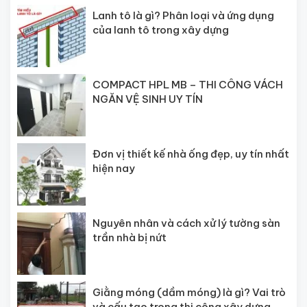
Lanh tô là gì? Phân loại và ứng dụng
của lanh tô trong xây dựng
COMPACT HPL MB – THI CÔNG VÁCH
NGĂN VỆ SINH UY TÍN
Đơn vị thiết kế nhà ống đẹp, uy tín nhất
hiện nay
Nguyên nhân và cách xử lý tường sàn
trần nhà bị nứt
Giằng móng (dầm móng) là gì? Vai trò
và cấu tạo trong thi công xây dựng