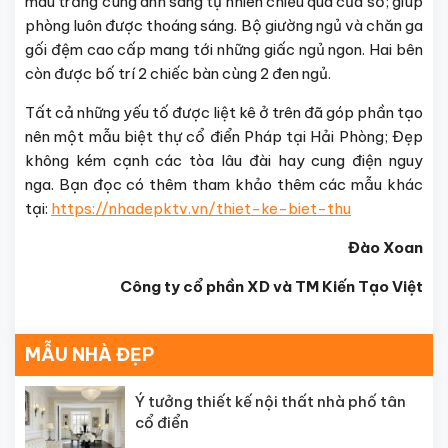
màu trắng cùng ánh sáng tự nhiên chiếu qua cửa sổ; giúp
phòng luôn được thoáng sáng. Bộ giường ngủ và chăn ga
gối đệm cao cấp mang tới những giấc ngủ ngon. Hai bên
còn được bố trí 2 chiếc bàn cùng 2 đen ngủ.
Tất cả những yếu tố được liệt kê ở trên đã góp phần tạo
nên một mẫu biệt thự cổ điển Pháp tại Hải Phòng; Đẹp
không kém cạnh các tòa lâu đài hay cung điện nguy
nga. Bạn đọc có thêm tham khảo thêm các mẫu khác
tại:
https://nhadepktv.vn/thiet-ke-biet-thu
Đào Xoan
Công ty cổ phần XD và TM Kiến Tạo Việt
MẪU NHÀ ĐẸP
Ý tưởng thiết kế nội thất nhà phố tân
cổ điển