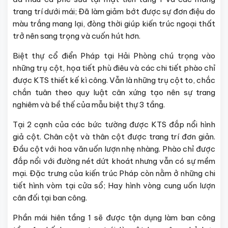
trang trí dưới mái; Đã làm giảm bớt được sự đơn điệu do
màu trắng mang lại, đòng thời giúp kiến trúc ngoại thất
trở nên sang trọng và cuốn hút hơn.
Biệt thự cổ điển Pháp tại Hải Phòng chú trọng vào
những trụ cột, họa tiết phù điêu và các chi tiết phào chỉ
được KTS thiết kế kì công. Vẫn là những trụ cột to, chắc
chắn tuân theo quy luật cân xứng tạo nên sự trang
nghiêm và bề thế của mẫu biệt thự 3 tầng.
Tại 2 cạnh của các bức tường được KTS đắp nổi hình
giả cột. Chân cột và thân cột được trang trí đơn giản.
Đầu cột với hoa văn uốn lượn nhẹ nhàng. Phào chỉ được
đắp nổi với đường nét dứt khoát nhưng vẫn có sự mềm
mại. Đặc trưng của kiến trúc Pháp còn nằm ở những chi
tiết hình vòm tại cửa sổ; Hay hình vòng cung uốn lượn
cân đối tại ban công.
Phần mái hiên tầng 1 sẽ được tận dụng làm ban công