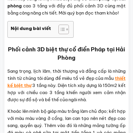
phòng
cao 3 tầng với đầy đủ phối cảnh 3D cùng mặt
bằng công năng chi tiết. Mời quý bạn đọc tham khảo!
Nội dung bài viết
Phối cảnh 3D biệt thự cổ điển Pháp tại Hải
Phòng
Sang trọng, lịch lãm, thời thượng và đẳng cấp là những
tính từ chúng tôi dùng để miêu tẩ vẻ đẹp của mẫu
thiết
kế biệt thự
3 tầng này. Diện tích xây dựng là 150m2 kết
hợp với chiều cao 3 tầng khiến người xem cảm nhận
được sự đồ sộ và bề thế của ngôi nhà.
Khoác lên mình bộ giáp màu trắng làm chủ đạo; kết hợp
với màu màu vàng ở cổng, lan can tạo nên nét đẹp cao
sang, quyền quý. Thêm vào đó là những mảng tường ốp
đá màu cà phê sữa tại mặt tiền tầng 1 và các mảng