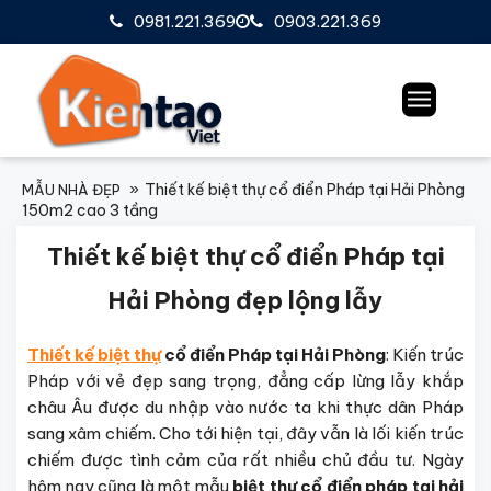
0981.221.369
0903.221.369
Thiết kế biệt thự cổ điển Pháp tại Hải Phòng
MẪU NHÀ ĐẸP
150m2 cao 3 tầng
Thiết kế biệt thự cổ điển Pháp tại
Hải Phòng đẹp lộng lẫy
Thiết kế biệt thự
cổ điển Pháp tại Hải Phòng
: Kiến trúc
Pháp với vẻ đẹp sang trọng, đẳng cấp lừng lẫy khắp
châu Âu được du nhập vào nước ta khi thực dân Pháp
sang xâm chiếm. Cho tới hiện tại, đây vẫn là lối kiến trúc
chiếm được tình cảm của rất nhiều chủ đầu tư. Ngày
hôm nay cũng là một mẫu
biệt thự cổ điển pháp tại hải