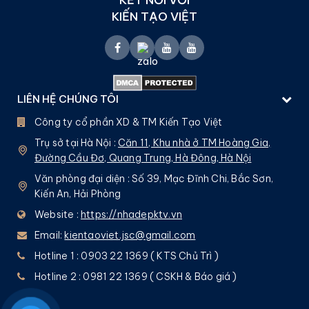
KIẾN TẠO VIỆT
LIÊN HỆ CHÚNG TÔI
Công ty cổ phần XD & TM Kiến Tạo Việt
Trụ sở tại Hà Nội :
Căn 11, Khu nhà ở TM Hoàng Gia,
Đường Cầu Đơ, Quang Trung, Hà Đông, Hà Nội
Văn phòng đại diện : Số 39, Mạc Đĩnh Chi, Bắc Sơn,
Kiến An, Hải Phòng
Website :
https://nhadepktv.vn
Email:
kientaoviet.jsc@gmail.com
Hotline 1 : 0903 22 1369 ( KTS Chủ Trì )
Hotline 2 : 0981 22 1369 ( CSKH & Báo giá )