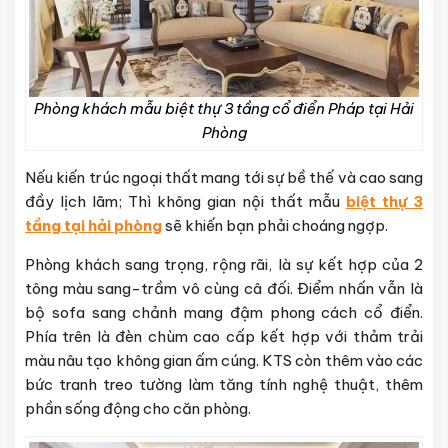
Phòng khách mẫu biệt thự 3 tầng cổ điển Pháp tại Hải
Phòng
Nếu kiến trúc ngoại thất mang tới sự bề thế và cao sang
đầy lịch lãm; Thì không gian nội thất mẫu
biệt thự 3
tầng tại hải phòng
sẽ khiến bạn phải choáng ngợp.
Phòng khách sang trọng, rộng rãi, là sự kết hợp của 2
tông màu sang-trầm vô cùng câ đối. Điểm nhấn vẫn là
bộ sofa sang chảnh mang đậm phong cách cổ điển.
Phía trên là đèn chùm cao cấp kết hợp với thảm trải
màu nâu tạo không gian ấm cúng. KTS còn thêm vào các
bức tranh treo tường làm tăng tính nghệ thuật, thêm
phần sống động cho căn phòng.