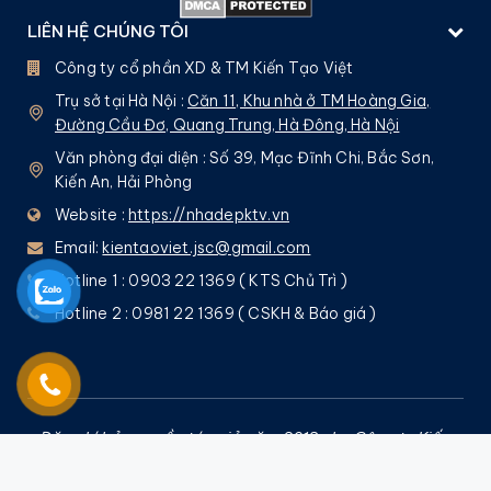
LIÊN HỆ CHÚNG TÔI
Công ty cổ phần XD & TM Kiến Tạo Việt
Trụ sở tại Hà Nội :
Căn 11, Khu nhà ở TM Hoàng Gia,
Đường Cầu Đơ, Quang Trung, Hà Đông, Hà Nội
Văn phòng đại diện : Số 39, Mạc Đĩnh Chi, Bắc Sơn,
Kiến An, Hải Phòng
Website :
https://nhadepktv.vn
Email:
kientaoviet.jsc@gmail.com
Hotline 1 : 0903 22 1369 ( KTS Chủ Trì )
Hotline 2 : 0981 22 1369 ( CSKH & Báo giá )
Đăng kí bản quyền tác giả năm 2013 cho Công ty Kiến
Tạo Việt bởi
Nguyễn Quốc Tuấn
– Nghiêm cấm mọi
hình thức sao chép !