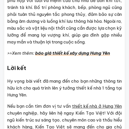
phù hợp với tuổi và mệnh của chủ nhà để đón khí tốt,
tránh tà khí. Bố trí phòng khách, bếp, phòng ngủ cũng
phải tuân thủ nguyên tắc phong thủy, đảm bảo sự cân
bằng âm dương và luồng khí lưu thông hài hòa. Ngoài ra,
màu sắc và vật liệu nội thất cũng cần được lựa chọn kỹ
lưỡng để mang lại vượng khí, giúp gia đình gặp nhiều
may mắn và thuận lợi trong cuộc sống.
>>Xem thêm:
báo giá thiết kế xây dựng Hưng Yên
Lời kết
Hy vọng bài viết đã mang đến cho bạn những thông tin
hữu ích cho quá trình lên ý tưởng thiết kế nhà 1 tầng tại
Hưng Yên.
Nếu bạn cần tìm đơn vị tư vấn
thiết kế nhà ở Hưng Yên
chuyên nghiệp, hãy liên hệ ngay Kiến Tạo Việt! Với đội
ngũ kiến trúc sư sáng tạo, chuyên môn cao và thấu hiểu
khách hàng, Kiến Tạo Việt sẽ mang đến cho gia chủ