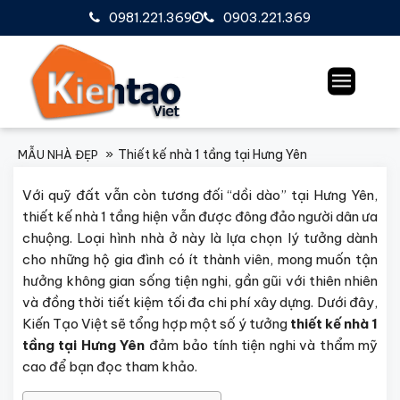
0981.221.369
0903.221.369
Thiết kế nhà 1 tầng tại Hưng Yên
MẪU NHÀ ĐẸP
Với quỹ đất vẫn còn tương đối “dồi dào” tại Hưng Yên,
thiết kế nhà 1 tầng hiện vẫn được đông đảo người dân ưa
chuộng. Loại hình nhà ở này là lựa chọn lý tưởng dành
cho những hộ gia đình có ít thành viên, mong muốn tận
hưởng không gian sống tiện nghi, gần gũi với thiên nhiên
và đồng thời tiết kiệm tối đa chi phí xây dựng. Dưới đây,
Kiến Tạo Việt sẽ tổng hợp một số ý tưởng
thiết kế nhà 1
tầng tại Hưng Yên
đảm bảo tính tiện nghi và thẩm mỹ
cao
để bạn đọc tham khảo.