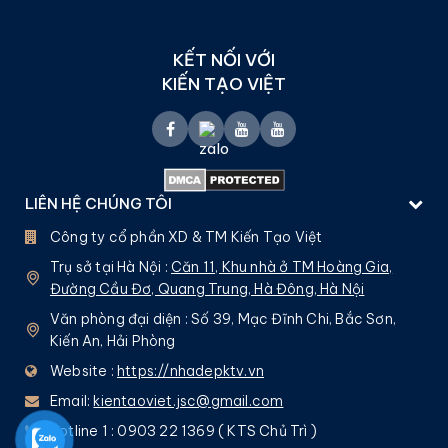
KẾT NỐI VỚI
KIẾN TẠO VIỆT
LIÊN HỆ CHÚNG TÔI
Công ty cổ phần XD & TM Kiến Tạo Việt
Trụ sở tại Hà Nội :
Căn 11, Khu nhà ở TM Hoàng Gia,
Đường Cầu Đơ, Quang Trung, Hà Đông, Hà Nội
Văn phòng đại diện : Số 39, Mạc Đĩnh Chi, Bắc Sơn,
Kiến An, Hải Phòng
Website :
https://nhadepktv.vn
Email:
kientaoviet.jsc@gmail.com
Hotline 1 : 0903 22 1369 ( KTS Chủ Trì )