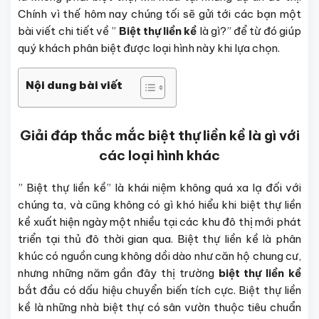
Chính vì thế hôm nay chúng tối sẽ gửi tới các bạn một
bài viết chi tiết về ”
Biệt thự liền kề
là gì?” để từ đó giúp
quý khách phân biệt được loại hình này khi lựa chọn.
Nội dung bài viết
Giải đáp thắc mắc biệt thự liền kề là gì với
các loại hình khác
” Biệt thự liền kề” là khái niệm không quá xa lạ đối với
chúng ta, và cũng không có gì khó hiểu khi biệt thự liền
kề xuất hiện ngày một nhiều tại các khu đô thị mới phát
triển tại thủ đô thời gian qua. Biệt thự liền kề là phân
khúc có nguồn cung không dồi dào như căn hộ chung cư,
nhưng những năm gần đây thị trường
biệt thự liền
kề
bắt đầu có dấu hiệu chuyển biến tích cực. Biệt thự liền
kề là những nhà biệt thự có sân vườn thuộc tiêu chuẩn