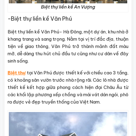
Biệt thự liền kề An Vượng
-Biệt thự liền kề Văn Phú
Biệt thự liền kề Văn Phú- Hà Đông, một dự án, khu nhà ở
khang trang và sang trọng. Nằm tại vị trí đắc địa, thuận
tiện về giao thông, Văn Phú trở thành mảnh đất màu
mỡ, dễ dàng thu hút chủ đầu tư cũng như cư dân về đây
sinh sống.
Biệt thự
tại Văn Phú được thiết kế với chiều cao 3 tầng,
có khoảng sân vườn trước nhà rộng rãi. Các lô nhà được
thiết kế kết hợp giữa phong cách hiện đại Châu Âu từ
các khối lập phương xếp chồng và mái vát dán ngói, phô
ra được vẻ đẹp truyền thống của Việt Nam.