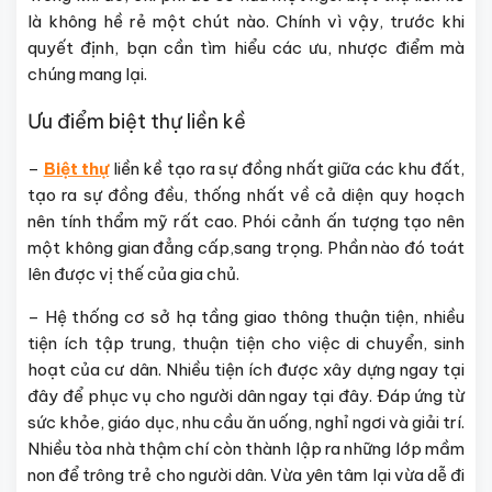
là không hề rẻ một chút nào. Chính vì vậy, trước khi
quyết định, bạn cần tìm hiểu các ưu, nhược điểm mà
chúng mang lại.
Ưu điểm biệt thự liền kề
–
Biệt thự
liền kề tạo ra sự đồng nhất giữa các khu đất,
tạo ra sự đồng đều, thống nhất về cả diện quy hoạch
nên tính thẩm mỹ rất cao. Phói cảnh ấn tượng tạo nên
một không gian đẳng cấp,sang trọng. Phần nào đó toát
lên được vị thế của gia chủ.
– Hệ thống cơ sở hạ tầng giao thông thuận tiện, nhiều
tiện ích tập trung, thuận tiện cho việc di chuyển, sinh
hoạt của cư dân. Nhiều tiện ích được xây dựng ngay tại
đây để phục vụ cho người dân ngay tại đây. Đáp ứng từ
sức khỏe, giáo dục, nhu cầu ăn uống, nghỉ ngơi và giải trí.
Nhiều tòa nhà thậm chí còn thành lập ra những lớp mầm
non để trông trẻ cho người dân. Vừa yên tâm lại vừa dễ đi