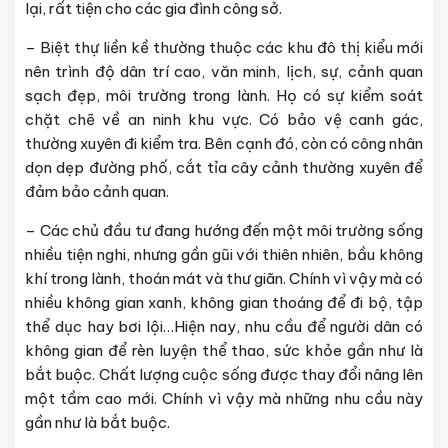
lại, rất tiện cho các gia đình công sở.
– Biệt thự liền kề thường thuộc các khu đô thị kiểu mới
nên trình độ dân trí cao, văn minh, lịch, sự, cảnh quan
sạch đẹp, môi trường trong lành. Họ có sự kiểm soát
chặt chẽ về an ninh khu vực. Có bảo vệ canh gác,
thường xuyên đi kiểm tra. Bên cạnh đó, còn có công nhân
dọn dẹp đường phố, cắt tỉa cây cảnh thường xuyên để
đảm bảo cảnh quan.
– Các chủ đầu tư đang hướng đến một môi trường sống
nhiều tiện nghi, nhưng gần gũi với thiên nhiên, bầu không
khí trong lành, thoán mát và thư giãn. Chính vì vậy mà có
nhiều không gian xanh, không gian thoáng để đi bộ, tập
thể dục hay bơi lội…Hiện nay, nhu cầu để người dân có
không gian để rèn luyện thể thao, sức khỏe gần như là
bắt buộc. Chất lượng cuộc sống được thay đổi nâng lên
một tầm cao mới. Chính vì vậy mà những nhu cầu này
gần như là bắt buộc.