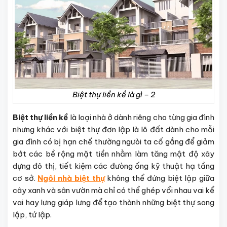
Biệt thự liền kề là gì – 2
Biệt thự liền kề
là loại nhà ở dành riêng cho từng gia đình
nhưng khác với biệt thự đơn lập là lô đất dành cho mỗi
gia đình có bị hạn chế thường ngưòi ta cố gắng để giảm
bớt các bề rộng mặt tiền nhằm làm tăng mật độ xây
dựng đô thị, tiết kiệm các đưòng ống kỹ thuật hạ tầng
cơ sở.
Ngôi nhà biệt thự
không thể đứng biệt lập giữa
cây xanh và sân vườn mà chỉ có thể ghép vổi nhau vai kể
vai hay lưng giáp lưng để tạo thành những biệt thự song
lập, tứ lập.