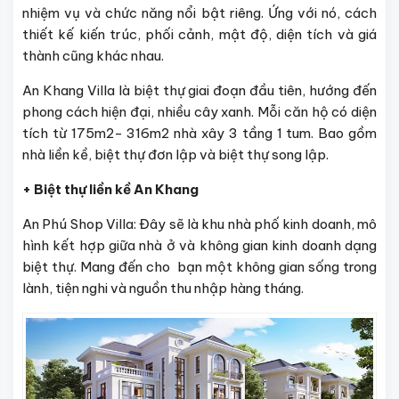
nhiệm vụ và chức năng nổi bật riêng. Ứng với nó, cách
thiết kế kiến trúc, phối cảnh, mật độ, diện tích và giá
thành cũng khác nhau.
An Khang Villa là biệt thự giai đoạn đầu tiên, hướng đến
phong cách hiện đại, nhiều cây xanh. Mỗi căn hộ có diện
tích từ 175m2- 316m2 nhà xây 3 tầng 1 tum. Bao gồm
nhà liền kề, biệt thự đơn lập và biệt thự song lập.
+ Biệt thự liền kề An Khang
An Phú Shop Villa: Đây sẽ là khu nhà phố kinh doanh, mô
hình kết hợp giữa nhà ở và không gian kinh doanh dạng
biệt thự. Mang đến cho bạn một không gian sống trong
lành, tiện nghi và nguồn thu nhập hàng tháng.