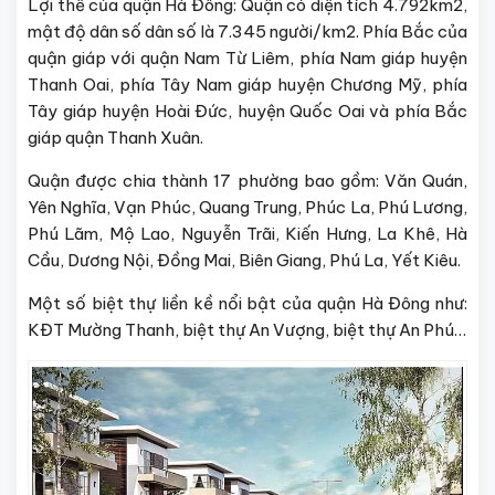
Lợi thế của quận Hà Đông: Quận có diện tích 4.792km2,
mật độ dân số dân số là 7.345 người/km2. Phía Bắc của
quận giáp với quận Nam Từ Liêm, phía Nam giáp huyện
Thanh Oai, phía Tây Nam giáp huyện Chương Mỹ, phía
Tây giáp huyện Hoài Đức, huyện Quốc Oai và phía Bắc
giáp quận Thanh Xuân.
Quận được chia thành 17 phường bao gồm: Văn Quán,
Yên Nghĩa, Vạn Phúc, Quang Trung, Phúc La, Phú Lương,
Phú Lãm, Mộ Lao, Nguyễn Trãi, Kiến Hưng, La Khê, Hà
Cầu, Dương Nội, Đồng Mai, Biên Giang, Phú La, Yết Kiêu.
Một số biệt thự liền kề nổi bật của quận Hà Đông như:
KĐT Mường Thanh, biệt thự An Vượng, biệt thự An Phú…