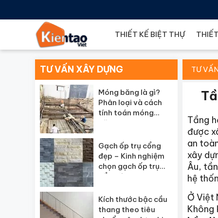
THIẾT KẾ BIỆT THỰ
THIẾT
TƯ VẤN XÂY DỰNG
TƯ VẤ
Móng băng là gì?
Tầ
Phân loại và cách
tính toán móng
Tầng h
băng
được xâ
an toàn
Gạch ốp trụ cổng
xây dựn
đẹp – Kinh nghiệm
Âu, tần
chọn gạch ốp trụ
cổng đẹp
hệ thố
Ở Việt 
Kích thước bậc cầu
Không 
thang theo tiêu