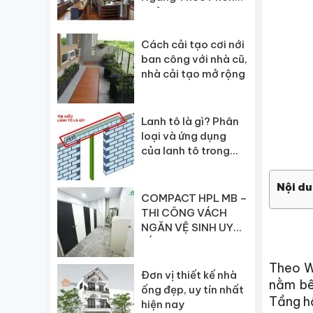
Thủy
Cách cải tạo cơi nới
ban công với nhà cũ,
nhà cải tạo mở rộng
Lanh tô là gì? Phân
loại và ứng dụng
của lanh tô trong
xây dựng
Nội du
COMPACT HPL MB –
THI CÔNG VÁCH
NGĂN VỆ SINH UY
TÍN
Theo W
Đơn vị thiết kế nhà
nằm bê
ống đẹp, uy tín nhất
Tầng h
hiện nay