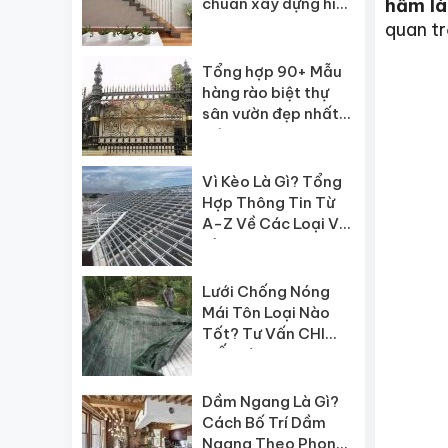
chuẩn xây dựng hiện
hầm là
nay
quan t
Tổng hợp 90+ Mẫu
hàng rào biệt thự
sân vườn đẹp nhất
hiện nay
Vì Kèo Là Gì? Tổng
Hợp Thông Tin Từ
A-Z Về Các Loại Vì
Kèo
Lưới Chống Nóng
Mái Tôn Loại Nào
Tốt? Tư Vấn CHI
TIẾT từ A-Z
Dầm Ngang Là Gì?
Cách Bố Trí Dầm
Ngang Theo Phong