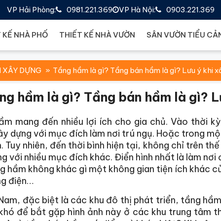
VP Hải Phòng:
0981.221.369
VP Hà Nội:
0903.221.369
 KẾ NHÀ PHỐ
THIẾT KẾ NHÀ VƯỜN
SÂN VƯỜN TIỂU CẢ
N XÂY DỰNG
Tầng hầm là gì? Tầng bán hầm là gì? Lưu ý khi 
ng hầm là gì? Tầng bán hầm là gì? L
ầm mang đến nhiều lợi ích cho gia chủ. Vào thời k
y dựng với mục đích làm nơi trú ngụ. Hoặc trong một
. Tuy nhiên, đến thời bình hiện tại, không chỉ trên t
g với nhiều mục đích khác. Điển hình nhất là làm nơi 
g hầm không khác gì một không gian tiện ích khác củ
ng điện…
Nam, đặc biệt là các khu đô thị phát triển, tầng hầ
khó để bắt gặp hình ảnh này ở các khu trung tâm 