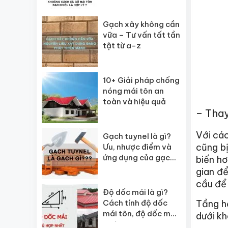
kiệm chi phí
Gạch xây không cần
vữa – Tư vấn tất tần
tật từ a-z
10+ Giải pháp chống
nóng mái tôn an
toàn và hiệu quả
– Thay
Với các
Gạch tuynel là gì?
cũng bị
Ưu, nhược điểm và
ứng dụng của gạch
biến hơ
tuynel
gian để
cầu để 
Độ dốc mái là gì?
Cách tính độ dốc
Tầng h
mái tôn, độ dốc mái
dưới k
ngói