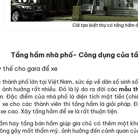
Cải tạo biệt thự có tầng hầm 
Tầng hầm nhà phố- Công dụng của t
 thế cho gara để xe
 thành phố lớn tại Việt Nam, sức ép về dân số sinh số
 ảnh hưởng rất nhiều. Đó là lý do ra đời các
mẫu th
n. Đặc điểm của nhà phố là diện tích mặt tiền (ch
 xe cho các thành viên thì tầng hầm là giải pháp. 
xe cao. Xây tầng hầm để xe là rất thuận tiện.
ầm hay tầng bán hầm giúp gia chủ có thêm một khôn
hông gây mất thẩm mỹ, ảnh hưởng đến cảnh quan của