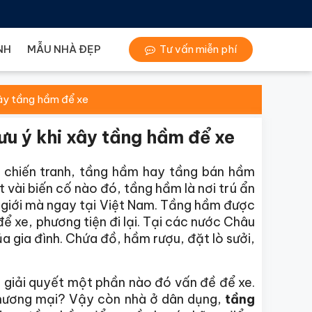
NH
MẪU NHÀ ĐẸP
Tư vấn miễn phí
xây tầng hầm để xe
ưu ý khi xây tầng hầm để xe
ỳ chiến tranh, tầng hầm hay tầng bán hầm
 vài biến cố nào đó, tầng hầm là nơi trú ẩn
hế giới mà ngay tại Việt Nam. Tầng hầm được
để xe, phương tiện đi lại. Tại các nước Châu
a gia đình. Chứa đồ, hầm rượu, đặt lò sưởi,
m giải quyết một phần nào đó vấn đề để xe.
thương mại? Vậy còn nhà ở dân dụng,
tầng