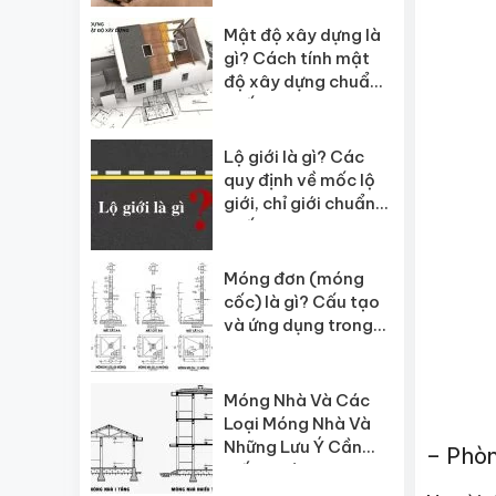
Mật độ xây dựng là
gì? Cách tính mật
độ xây dựng chuẩn
nhất
Lộ giới là gì? Các
quy định về mốc lộ
giới, chỉ giới chuẩn
nhất
Móng đơn (móng
cốc) là gì? Cấu tạo
và ứng dụng trong
xây dựng
Móng Nhà Và Các
Loại Móng Nhà Và
Những Lưu Ý Cần
– Phòn
Biết Trước