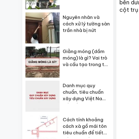
bên dư
cột trụ
Nguyên nhân và
cách xử lý tường sàn
trần nhà bị nứt
Giằng móng (dầm
móng) là gì? Vai trò
và cấu tạo trong thi
công xây dựng
Danh mục quy
chuẩn, tiêu chuẩn
xây dựng Việt Nam
hiện hành
Cách tính khoảng
cách xà gồ mái tôn
tiêu chuẩn để tiết