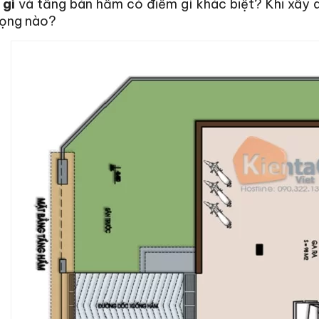
 gì
và tầng bán hầm có điểm gì khác biệt? Khi xây 
rọng nào?