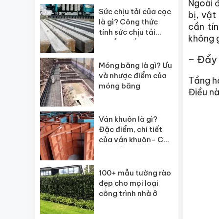
Ngoài 
Sức chịu tải của cọc
bị, vật
là gì? Công thức
cần tí
tính sức chịu tải
không g
chuẩn nhất
– Đẩy 
Móng băng là gì? Ưu
và nhược điểm của
Tầng h
móng băng
Điều nà
Ván khuôn là gì?
Đặc điểm, chi tiết
của ván khuôn- Các
loại ván?
100+ mẫu tường rào
đẹp cho mọi loại
công trình nhà ở