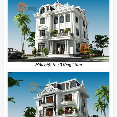
Mẫu biệt thự 3 tầng 1 tum