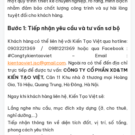
một quy trình thiết kế chuyên nghiệp, rõ ràng, minh bạch
nhằm đảm bảo chất lượng công trình và sự hài lòng
tuyệt đối cho khách hàng.
Bước 1: Tiếp nhận yêu cầu và tư vấn sơ bộ
Khách hàng có thể liên hệ với Kiến Tạo Việt qua hotline:
0903221369 / 0981221369 hoặc qua Facebook :
#Congtykientaoviet – Email :
kientaoviet.jsc@gmail.com
. Ngoài ra có thể đến địa chỉ
trực tiếp để được tư vấn:
CÔNG TY CỔ PHẦN XD&TM
KIẾN TẠO VIỆT
,
Căn 11 Khu nhà ở thương mại Hoàng
Gia, Tô Hiệu, Quang Trung, Hà Đông, Hà Nội.
Ngay khi khách hàng liên hệ, Kiến Tạo Việt sẽ:
Lắng nghe nhu cầu, mục đích xây dựng (ở, cho thuê,
nghỉ dưỡng,…)
Tiếp nhận thông tin về diện tích đất, vị trí, số tầng,
phong cách yêu thích