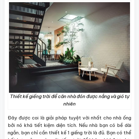
Thiết kế giếng trời để căn nhà đón được nắng và gió tự
nhiên
Đây được coi là giải pháp tuyệt vời nhất cho nhà ống
bởi nó khá tiết kiệm diện tích. Nếu nhà bạn có bề dài
ngắn, bạn chỉ cần thiết kế 1 giếng trời là đủ. Bạn có thể