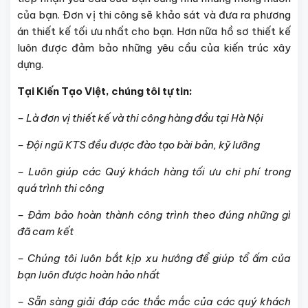
của bạn. Đơn vị thi công sẽ khảo sát và đưa ra phương
án thiết kế tối ưu nhất cho bạn. Hơn nữa hồ sơ thiết kế
luôn được đảm bảo những yêu cầu của kiến trúc xây
dựng.
Tại Kiến Tạo Việt, chúng tôi tự tin:
– Là đơn vị thiết kế và thi công hàng đầu tại Hà Nội
– Đội ngũ KTS đều được đào tạo bài bản, kỹ lưỡng
– Luôn giúp các Quý khách hàng tối ưu chi phí trong
quá trình thi công
– Đảm bảo hoàn thành công trình theo đúng những gì
đã cam kết
– Chúng tôi luôn bắt kịp xu hướng để giúp tổ ấm của
bạn luôn được hoàn hảo nhất
– Sẵn sàng giải đáp các thắc mắc của các quý khách