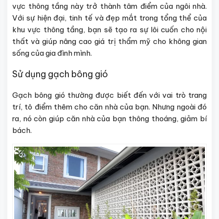
vực thông tầng này trở thành tâm điểm của ngôi nhà.
Với sự hiện đại, tinh tế và đẹp mắt trong tổng thể của
khu vực thông tầng, bạn sẽ tạo ra sự lôi cuốn cho nội
thất và giúp nâng cao giá trị thẩm mỹ cho không gian
sống của gia đình mình.
Sử dụng gạch bông gió
Gạch bông gió thường được biết đến với vai trò trang
trí, tô điểm thêm cho căn nhà của bạn. Nhưng ngoài đó
ra, nó còn giúp căn nhà của bạn thông thoáng, giảm bí
bách.