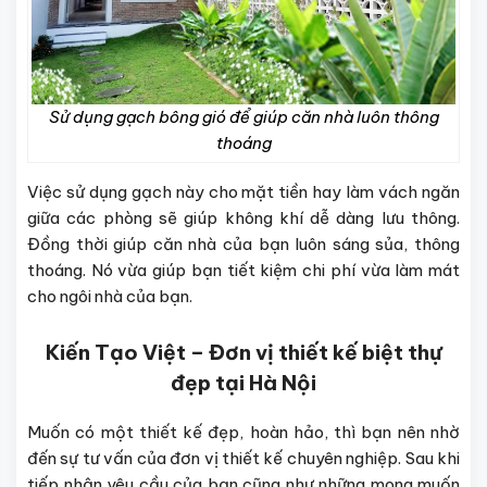
Sử dụng gạch bông gió để giúp căn nhà luôn thông
thoáng
Việc sử dụng gạch này cho mặt tiền hay làm vách ngăn
giữa các phòng sẽ giúp không khí dễ dàng lưu thông.
Đồng thời giúp căn nhà của bạn luôn sáng sủa, thông
thoáng. Nó vừa giúp bạn tiết kiệm chi phí vừa làm mát
cho ngôi nhà của bạn.
Kiến Tạo Việt – Đơn vị thiết kế biệt thự
đẹp tại Hà Nội
Muốn có một thiết kế đẹp, hoàn hảo, thì bạn nên nhờ
đến sự tư vấn của đơn vị thiết kế chuyên nghiệp. Sau khi
tiếp nhận yêu cầu của bạn cũng như những mong muốn