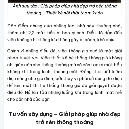
Ảnh sưu tập : Giải pháp giúp nhà đẹp trở nên thông
thoáng – Thiết kế nội thất tham khảo
Đặc điểm chung của những loại nhà này thường nhỏ,
thậm chí 2,3 mặt tiền bị bao quanh. Diều đó dẫn đến
việc không khí không lưu thông gây bí bách, khó chịu.
Chính vì những điều đó, việc thông gió quả là một giải
pháp tuyệt vời. Việc thiết kế hệ thống thông gió không
chỉ giúp căn nhà thông thoáng mà nó còn tạo ra một bầu
không khí trong lành, thoáng mát. Đồng thời tiết kiệm
điện năng cho gia đình, bởi thay vì phải sử dụng đồ điện
để làm mát thì hệ thống thông gió đã giải quyết được
điều đó. Nó lan tỏa những luồng khí trong lành, mát mẻ
cho căn nhà của bạn.
Tư vấn xây dựng – Giải pháp giúp nhà đẹp
trở nên thông thoáng