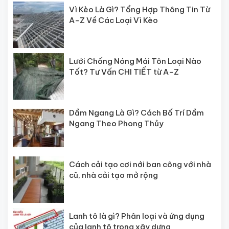
Vì Kèo Là Gì? Tổng Hợp Thông Tin Từ
A-Z Về Các Loại Vì Kèo
Lưới Chống Nóng Mái Tôn Loại Nào
Tốt? Tư Vấn CHI TIẾT từ A-Z
Dầm Ngang Là Gì? Cách Bố Trí Dầm
Ngang Theo Phong Thủy
Cách cải tạo cơi nới ban công với nhà
cũ, nhà cải tạo mở rộng
Lanh tô là gì? Phân loại và ứng dụng
của lanh tô trong xây dựng