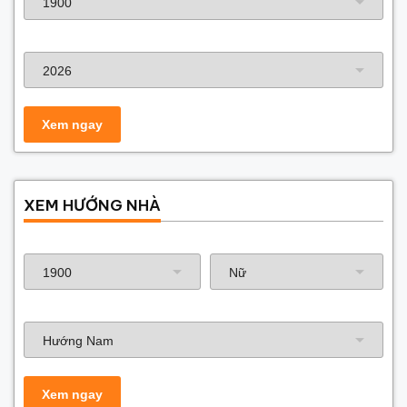
Năm xây dựng
XEM HƯỚNG NHÀ
Năm sinh gia chủ
Hướng nhà