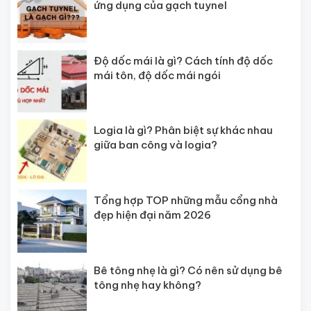
ứng dụng của gạch tuynel
Độ dốc mái là gì? Cách tính độ dốc
mái tôn, độ dốc mái ngói
Logia là gì? Phân biệt sự khác nhau
giữa ban công và logia?
Tổng hợp TOP những mẫu cổng nhà
đẹp hiện đại năm 2026
Bê tông nhẹ là gì? Có nên sử dụng bê
tông nhẹ hay không?