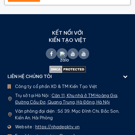
KẾT NỐI VỚI
KIẾN TẠO VIỆT
LIÊN HỆ CHÚNG TÔI
Công ty cổ phần XD & TM Kiến Tạo Việt
Trụ sở tại Hà Nội :
Căn 11, Khu nhà ở TM Hoàng Gia,
Đường Cầu Đơ, Quang Trung, Hà Đông, Hà Nội
Văn phòng đại diện : Số 39, Mạc Đĩnh Chi, Bắc Sơn,
Kiến An, Hải Phòng
Website :
https://nhadepktv.vn