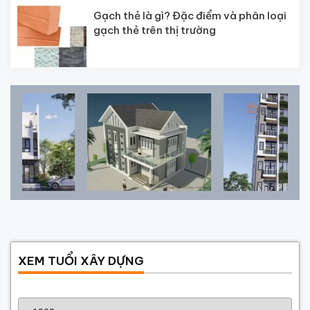
Gạch thẻ là gì? Đặc điểm và phân loại
gạch thẻ trên thị trường
XEM TUỔI XÂY DỰNG
Năm sinh gia chủ