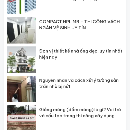
COMPACT HPL MB – THI CÔNG VÁCH
NGĂN VỆ SINH UY TÍN
Đơn vị thiết kế nhà ống đẹp, uy tín nhất
hiện nay
Nguyên nhân và cách xử lý tường sàn
trần nhà bị nứt
Giằng móng (dầm móng) là gì? Vai trò
và cấu tạo trong thi công xây dựng