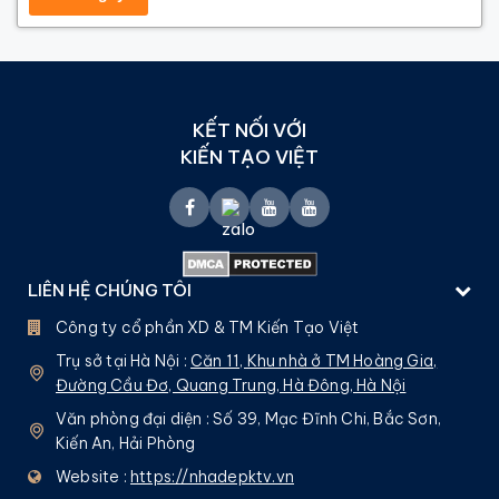
KẾT NỐI VỚI
KIẾN TẠO VIỆT
LIÊN HỆ CHÚNG TÔI
Công ty cổ phần XD & TM Kiến Tạo Việt
Trụ sở tại Hà Nội :
Căn 11, Khu nhà ở TM Hoàng Gia,
Đường Cầu Đơ, Quang Trung, Hà Đông, Hà Nội
Văn phòng đại diện : Số 39, Mạc Đĩnh Chi, Bắc Sơn,
Kiến An, Hải Phòng
Website :
https://nhadepktv.vn