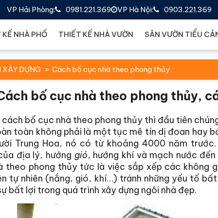
VP Hải Phòng:
0981.221.369
VP Hà Nội:
0903.221.369
 KẾ NHÀ PHỐ
THIẾT KẾ NHÀ VƯỜN
SÂN VƯỜN TIỂU CẢ
N XÂY DỰNG
Cách bố cục nhà theo phong thủy
Cách bố cục nhà theo phong thủy, các
 cách bố cục nhà theo phong thủy thì đầu tiên chúng
àn toàn không phải là một tục mê tín dị đoan hay 
ười Trung Hoa, nó có từ khoảng 4000 năm trước. 
của địa lý, hướng
gió
, hướng khí và mạch nước đến
à theo phong thủy tức là việc sắp xếp các không 
ện tự nhiên (nắng, gió, khí…) tránh những yếu tố bất 
sự bất lợi trong quá trình xây dựng ngôi nhà đẹp.