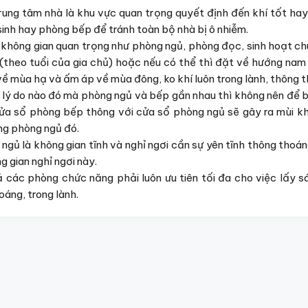
trung tâm nhà là khu vực quan trọng quyết định đến khí tốt h
sinh hay phòng bếp để tránh toàn bộ nhà bị ô nhiễm.
 không gian quan trọng như phòng ngủ, phòng đọc, sinh hoạt chu
 (theo tuổi của gia chủ) hoặc nếu có thể thì đặt về hướng na
ề mùa hạ và ấm áp về mùa đông, ko khí luôn trong lành, thông t
t lý do nào đó mà phòng ngủ và bếp gần nhau thì không nên để
ửa sổ phòng bếp thông với cửa sổ phòng ngủ sẽ gây ra mùi khó
ng phòng ngủ đó.
 ngủ là không gian tĩnh và nghỉ ngơi cần sự yên tĩnh thông thoá
 gian nghỉ ngơi này.
ả các phòng chức năng phải luôn ưu tiên tối đa cho việc lấy s
oáng, trong lành.