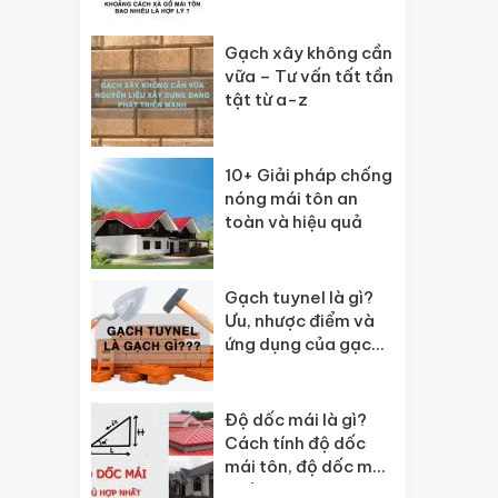
kiệm chi phí
Gạch xây không cần
vữa – Tư vấn tất tần
tật từ a-z
10+ Giải pháp chống
nóng mái tôn an
toàn và hiệu quả
Gạch tuynel là gì?
Ưu, nhược điểm và
ứng dụng của gạch
tuynel
Độ dốc mái là gì?
Cách tính độ dốc
mái tôn, độ dốc mái
ngói