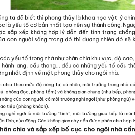
ng ta đã biết thì phong thủy là khoa học vật lý ch
c là yếu tố cơ bản nhất tạo nên sự thành công. Ngượ
ợc sắp xếp không hợp lý dẫn đến tình trạng chồng 
ủa con người sống trong đó thì đương nhiên đó sẽ 
các yếu tố trong nhà như phân chia khu vực, độ cao,
 hành lang, cầu thang… đều có những yếu tố cấu th
ng nhất định về mặt phong thủy cho ngôi nhà.
 chia theo mức độ riêng tư, cá nhân, môi trường trong nhà có 
ủ, phòng đọc, phòng tắm) và không gian chung (như bếp, phòng
g năng của con người, có môi trường nghỉ ngơi (như phòng ngủ) 
iao tiếp (phòng khách).
ng nghỉ ngơi là môi trường “tĩnh”, môi trường giao tiếp là mô
ửa tĩnh, nửa động. Các không gian này cần được phân chia hợp l
hân chia và sắp xếp bố cục cho ngôi nhà cần