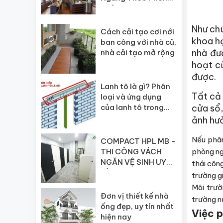
Thủy
Như chú
Cách cải tạo cơi nới
khoa họ
ban công với nhà cũ,
nhà đư
nhà cải tạo mở rộng
hoạt c
được.
Lanh tô là gì? Phân
Tất cả 
loại và ứng dụng
cửa sổ,
của lanh tô trong
xây dựng
ảnh hưở
Nếu phân
COMPACT HPL MB –
phòng ng
THI CÔNG VÁCH
NGĂN VỆ SINH UY
thái côn
TÍN
trường g
Môi trườ
Đơn vị thiết kế nhà
trường n
ống đẹp, uy tín nhất
Việc p
hiện nay