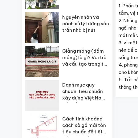
1. Phần 
tắm, vệ 
Nguyên nhân và
2. Những
cách xử lý tường sàn
ngôi nhà
trần nhà bị nứt
mát mẻ v
3. vì mộ
nên để c
Giằng móng (dầm
sống tro
móng) là gì? Vai trò
và cấu tạo trong thi
4. phòng
công xây dựng
cho không
5. Tất c
Danh mục quy
thông th
chuẩn, tiêu chuẩn
xây dựng Việt Nam
hiện hành
Cách tính khoảng
cách xà gồ mái tôn
tiêu chuẩn để tiết