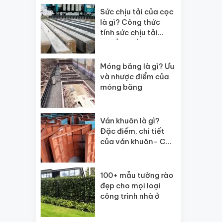
Sức chịu tải của cọc
là gì? Công thức
tính sức chịu tải
chuẩn nhất
Móng băng là gì? Ưu
và nhược điểm của
móng băng
Ván khuôn là gì?
Đặc điểm, chi tiết
của ván khuôn- Các
loại ván?
100+ mẫu tường rào
đẹp cho mọi loại
công trình nhà ở