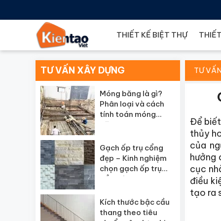
THIẾT KẾ BIỆT THỰ
THIẾT
TƯ VẤN XÂY DỰNG
TƯ VẤ
Móng băng là gì?
Phân loại và cách
tính toán móng
Để biết
băng
thủy ho
của ng
Gạch ốp trụ cổng
hưởng 
đẹp – Kinh nghiệm
cục nh
chọn gạch ốp trụ
cổng đẹp
điều ki
tạo ra 
Kích thước bậc cầu
thang theo tiêu