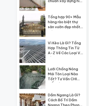
chuẩn xây dựng hiện
nay
Tổng hợp 90+ Mẫu
hàng rào biệt thự
sân vườn đẹp nhất
hiện nay
Vì Kèo Là Gì? Tổng
Hợp Thông Tin Từ
A-Z Về Các Loại Vì
Kèo
Lưới Chống Nóng
Mái Tôn Loại Nào
Tốt? Tư Vấn CHI
TIẾT từ A-Z
Dầm Ngang Là Gì?
Cách Bố Trí Dầm
Ngang Theo Phong