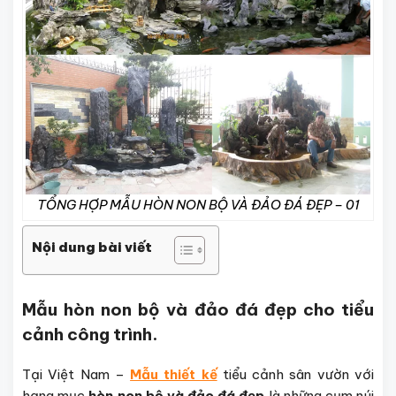
TỔNG HỢP MẪU HÒN NON BỘ VÀ ĐẢO ĐÁ ĐẸP – 01
Nội dung bài viết
Mẫu hòn non bộ và đảo đá đẹp cho tiểu
cảnh công trình.
Tại Việt Nam –
Mẫu thiết kế
tiểu cảnh sân vườn với
hạng mục
hòn non bộ và đảo đá đẹp
là những cụm núi