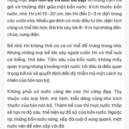
giả và thường đặt giữa một bồn nước. Kích thước bồn
nước, nhỏ thì chỉ 15–20 cm, lớn thì đến 2–3 m đặt trong
các vườn nhà. Nhiều gia đình có mức đầu tư lớn, diện tích
cũng có thể lớn hơn. Đôi khi xây lớn 8–9 m tại những đền,
chùa, cung điện.
Bể nhỏ thì không thả cá và có thể để trưng trong nhà.
Nhưng những loại bể lớn xây ngoài vườn thì có thể nuôi
cá kiểng, thả bèo. Tầm sâu của bồn nước không mấy
quan trọng nhưng khoảng mặt nước tới đâu là điều quan
trọng bởi nó sẽ quyết định đến độ thẩm mỹ một cách tự
nhiên của hòn non bộ.
Không phải cứ nước càng lên cao thì càng đẹp. Tùy
thuộc vào loại hình, mô hình, kiểu dáng cũng như kích
thước của hòn non bộ. Thành bể cao thì mực nước thấp
sẽ tạo ra độ sâu, thể hiện sự đồ sộ của bồn nước. Ngược
lại, những bồn nước nông, xếp đá cuội ở xung quanh, mặt
nước nên để xâm xấp với đá.