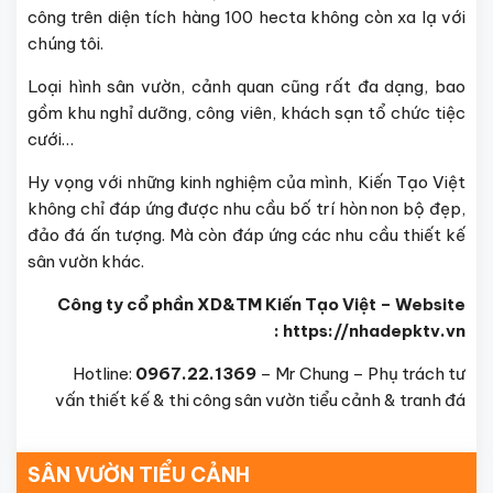
công trên diện tích hàng 100 hecta không còn xa lạ với
chúng tôi.
Loại hình sân vườn, cảnh quan cũng rất đa dạng, bao
gồm khu nghỉ dưỡng, công viên, khách sạn tổ chức tiệc
cưới…
Hy vọng với những kinh nghiệm của mình, Kiến Tạo Việt
không chỉ đáp ứng được nhu cầu bố trí hòn non bộ đẹp,
đảo đá ấn tượng. Mà còn đáp ứng các nhu cầu thiết kế
sân vườn khác.
Công ty cổ phần XD&TM Kiến Tạo Việt – Website
: https://nhadepktv.vn
Hotline:
0967.22.1369
– Mr Chung – Phụ trách tư
vấn thiết kế & thi công sân vườn tiểu cảnh & tranh đá
SÂN VƯỜN TIỂU CẢNH