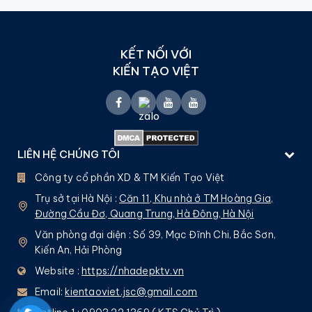
KẾT NỐI VỚI
KIẾN TẠO VIỆT
LIÊN HỆ CHÚNG TÔI
Công ty cổ phần XD & TM Kiến Tạo Việt
Trụ sở tại Hà Nội :
Căn 11, Khu nhà ở TM Hoàng Gia,
Đường Cầu Đơ, Quang Trung, Hà Đông, Hà Nội
Văn phòng đại diện : Số 39, Mạc Đĩnh Chi, Bắc Sơn,
Kiến An, Hải Phòng
Website :
https://nhadepktv.vn
Email:
kientaoviet.jsc@gmail.com