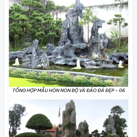
TỔNG HỢP MẪU HÒN NON BỘ VÀ ĐẢO ĐÁ ĐẸP – 06