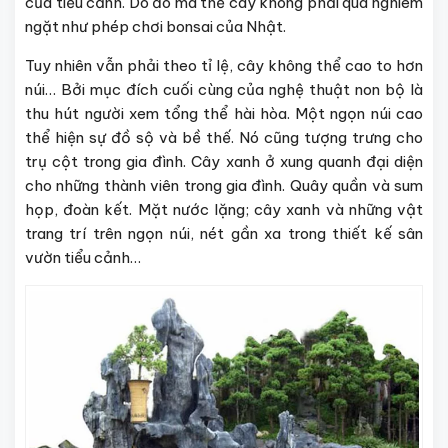
của tiểu cảnh. Do đó mà thế cây không phải quá nghiêm
ngặt như phép chơi bonsai của Nhật.
Tuy nhiên vẫn phải theo tỉ lệ, cây không thể cao to hơn
núi… Bởi mục đích cuối cùng của nghệ thuật non bộ là
thu hút người xem tổng thể hài hòa. Một ngọn núi cao
thể hiện sự đồ sộ và bề thế. Nó cũng tượng trưng cho
trụ cột trong gia đình. Cây xanh ở xung quanh đại diện
cho những thành viên trong gia đình. Quây quần và sum
họp, đoàn kết. Mặt nước lặng; cây xanh và những vật
trang trí trên ngọn núi, nét gần xa trong thiết kế sân
vườn tiểu cảnh…