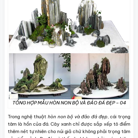
TỔNG HỢP MẪU HÒN NON BỘ VÀ ĐẢO ĐÁ ĐẸP – 04
Trong nghệ thuật
hòn non bộ và đảo đá đẹp
, cái trọng
tâm là hồn của đá. Cây xanh chỉ được sắp xếp tô điểm
thêm nét tự nhiên cho núi giả chứ không phải trọng tâm