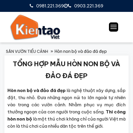
0981.221.369
0903.221.369
Hòn non bộ và đảo đá đẹp
SÂN VƯỜN TIỂU CẢNH
TỔNG HỢP MẪU HÒN NON BỘ VÀ
ĐẢO ĐÁ ĐẸP
Hòn non bộ và đảo đá đẹp
là nghệ thuật xây dựng, sắp
đặt, thu nhỏ. Đưa những ngọn núi to lớn ngoài tự nhiên
vào trong các vườn cảnh. Nhằm phục vụ mục đích
thưởng ngoạn của con người trong cuộc sống.
Thi công
hòn non bộ
là một thú chơi không chỉ của người Việt mà
còn là thú chơi của nhiều dân tộc trên thế giới.