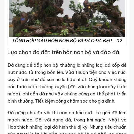
TỔNG HỢP MẪU HÒN NON BỘ VÀ ĐẢO ĐÁ ĐẸP – 02
Lựa chọn đá đặt trên hòn non bộ và đảo đá
Đá dùng để đắp non bộ thường là những loại đá xốp dễ
hút nước từ trong bồn lên. Vừa thuận tiện cho việc nuôi
cây ở trên như đá san hô là hợp nhất. Quý khách không
cần tưới nước thường xuyên (đối với những loại cây ít ưa
nước), chỉ cần đá như vậy chúng cũng có thể phát triển
bình thường. Tiết kiệm công chăm sóc cho gia đình.
Đá cứng như đá vôi thì cần có khe nứt, kẽ gân để làm
mạch nước. Đối với dạng đá, trong khi người Nhật và
Hoa thích những loại đá hình thù dị kỳ. Nhưng tiêu chuẩn