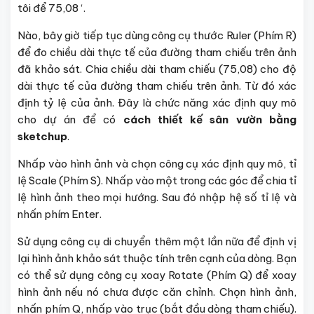
tôi để 75,08 ‘.
Nào, bây giờ tiếp tục dùng công cụ thước Ruler (Phím R)
để đo chiều dài thực tế của đường tham chiếu trên ảnh
đã khảo sát. Chia chiều dài tham chiếu (75,08) cho độ
dài thực tế của đường tham chiếu trên ảnh. Từ đó xác
định tỷ lệ của ảnh. Đây là chức năng xác định quy mô
cho dự án để có
cách thiết kế sân vườn bằng
sketchup
.
Nhấp vào hình ảnh và chọn công cụ xác định quy mô, tỉ
lệ Scale (Phím S). Nhấp vào một trong các góc để chia tỉ
lệ hình ảnh theo mọi hướng. Sau đó nhập hệ số tỉ lệ và
nhấn phím Enter.
Sử dụng công cụ di chuyển thêm một lần nữa để định vị
lại hình ảnh khảo sát thuộc tính trên cạnh của dòng. Bạn
có thể sử dụng công cụ xoay Rotate (Phím Q) để xoay
hình ảnh nếu nó chưa được căn chỉnh. Chọn hình ảnh,
nhấn phím Q, nhấp vào trục (bắt đầu dòng tham chiếu).