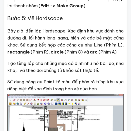
lại thành nhóm (
Edit -> Make Group
)
Bước 5: Vẽ Hardscape
Bây giờ, đến lớp Hardscape. Xác định khu vực dành cho
đường đi, lối hành lang, sang, hiên và các bề mặt cứng
khác. Sử dụng kết hợp các công cụ như Line (Phím L),
rectangle
(Phím R),
circle
(Phím C) và
arc
(Phím A).
Tạo từng lớp cho những mục cố định như hồ bơi, ao, nhà
kho,…và theo dõi chúng từ khảo sát thực tế.
Sử dụng công cụ Paint tô màu để phân rõ từng khu vực
riêng biệt để xác định trong bản vẽ của bạn.