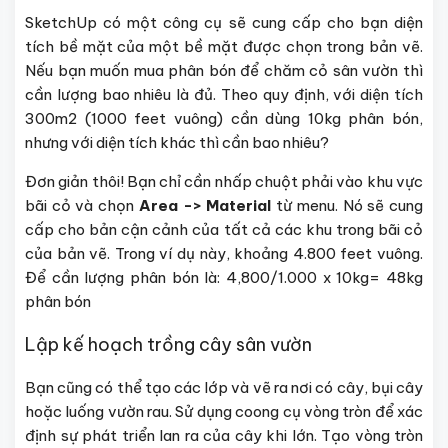
SketchUp có một công cụ sẽ cung cấp cho bạn diện
tích bề mặt của một bề mặt được chọn trong bản vẽ.
Nếu bạn muốn mua phân bón để chăm cỏ sân vườn thì
cần lượng bao nhiêu là đủ. Theo quy định, với diện tích
300m2 (1000 feet vuông) cần dùng 10kg phân bón,
nhưng với diện tích khác thì cần bao nhiêu?
Đơn giản thôi! Bạn chỉ cần nhấp chuột phải vào khu vực
bãi cỏ và chọn
Area -> Material
từ menu. Nó sẽ cung
cấp cho bản cận cảnh của tất cả các khu trong bãi cỏ
của bản vẽ. Trong ví dụ này, khoảng 4.800 feet vuông.
Để cần lượng phân bón là: 4,800/1.000 x 10kg= 48kg
phân bón
Lập kế hoạch trồng cây sân vườn
Bạn cũng có thể tạo các lớp và vẽ ra nơi có cây, bụi cây
hoặc luống vườn rau. Sử dụng coong cụ vòng tròn để xác
định sự phát triển lan ra của cây khi lớn. Tạo vòng tròn