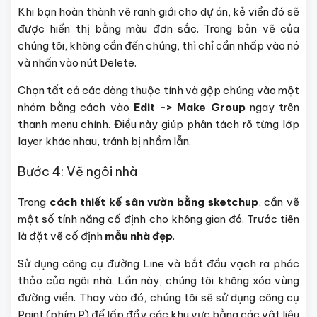
Khi bạn hoàn thành vẽ ranh giới cho dự án, kẻ viền đó sẽ
được hiển thị bằng màu đơn sắc. Trong bản vẽ của
chúng tôi, không cần đến chúng, thì chỉ cần nhấp vào nó
và nhấn vào nút Delete.
Chọn tất cả các dòng thuộc tính và gộp chúng vào một
nhóm bằng cách vào
Edit -> Make Group
ngay trên
thanh menu chính. Điều này giúp phân tách rõ từng lớp
layer khác nhau, tránh bị nhầm lẫn.
Bước 4: Vẽ ngôi nhà
Trong
cách thiết kế sân vườn bằng sketchup
, cần vẽ
một số tính năng cố định cho không gian đó. Trước tiên
là đặt vẽ cố định
mẫu nhà đẹp
.
Sử dụng công cụ đường Line và bắt đầu vạch ra phác
thảo của ngôi nhà. Lần này, chúng tôi không xóa vùng
đường viền. Thay vào đó, chúng tôi sẽ sử dụng công cụ
Paint (phím P) để lấp đầy các khu vực bằng các vật liệu