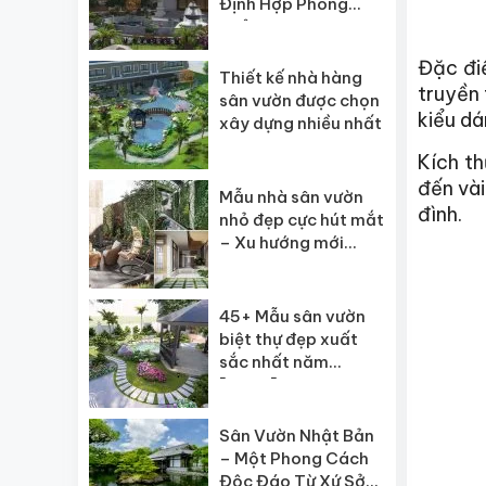
Định Hợp Phong
Thủy
Đặc điể
Thiết kế nhà hàng
truyền 
sân vườn được chọn
kiểu dá
xây dựng nhiều nhất
Kích th
đến vài
Mẫu nhà sân vườn
đình.
nhỏ đẹp cực hút mắt
– Xu hướng mới
2026
45+ Mẫu sân vườn
biệt thự đẹp xuất
sắc nhất năm
[2025]
Sân Vườn Nhật Bản
– Một Phong Cách
Độc Đáo Từ Xứ Sở