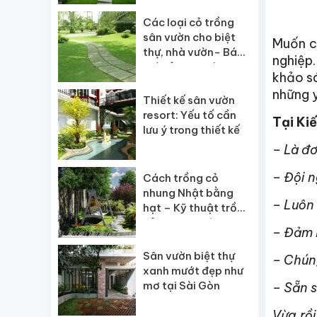
Các loại cỏ trồng
sân vườn cho biệt
Muốn 
thự, nhà vườn- Báo
nghiệp
giá cỏ sân vườn
khảo sá
những y
Thiết kế sân vườn
resort: Yếu tố cần
Tại Kiế
lưu ý trong thiết kế
– Là đơ
– Đội n
Cách trồng cỏ
nhung Nhật bằng
– Luôn 
hạt – Kỹ thuật trồng
cỏ nhung Nhật
– Đảm 
Sân vườn biệt thự
– Chúng
xanh mướt đẹp như
mơ tại Sài Gòn
– Sẵn 
Vừa rồ