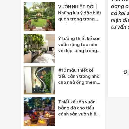
đang có
VƯỜN NHIỆT ĐỚI |
cá koi 
Những lưu ý đặc biệt
quan trọng trong
hiện đi
thiết kế
tư vấn 
Ý tưởng thiết kế sân
vườn rộng tạo nên
vẻ đẹp sang trọng
cho ngôi nhà
#10 mẫu thiết kế
Đị
tiểu cảnh trong nhà
cho nhà ống thêm
xanh
Thiết kế sân vườn
bằng đá cho tiểu
cảnh sân vườn hiện
đại