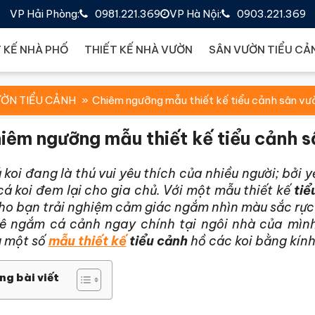
VP Hải Phòng:
0981.221.369
VP Hà Nội:
0903.221.369
 KẾ NHÀ PHỐ
THIẾT KẾ NHÀ VƯỜN
SÂN VƯỜN TIỂU CẢ
ỜN TIỂU CẢNH
Chiêm ngưỡng mẫu thiết kế tiểu cảnh sân vườ
iêm ngưỡng mẫu thiết kế tiểu cảnh s
 koi đang là thú vui yêu thích của nhiều người; bởi
á koi đem lại cho gia chủ. Với một mẫu thiết kế
tiể
o bạn trải nghiệm cảm giác ngắm nhìn màu sắc rực r
 ngắm cá cảnh ngay chính tại ngôi nhà của mìn
 một số
mẫu thiết kế
tiểu cảnh
hồ các koi bằng kính
ng bài viết