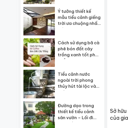
Ý tưởng thiết kế
mẫu tiểu cảnh giếng
trời ưa chuộng nhất
hiện nay
Cách sử dụng bã cà
phê bón đất cây
trồng xanh tốt phát
triển mạnh
Tiểu cảnh nước
ngoài trời phong
thủy hút tài lộc vào
nhà
Đường dạo trong
Sở hữu
thiết kế tiểu cảnh
của gia
sân vườn – Lối đi
sân vườn