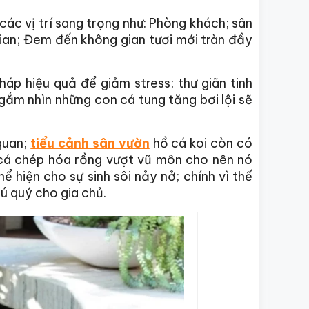
các vị trí sang trọng như: Phòng khách; sân
ian; Đem đến không gian tươi mới tràn đầy
háp hiệu quả để giảm stress; thư giãn tinh
gắm nhìn những con cá tung tăng bơi lội sẽ
 quan;
tiểu cảnh sân vườn
hồ cá koi còn có
h cá chép hóa rồng vượt vũ môn cho nên nó
 hiện cho sự sinh sôi nảy nở; chính vì thế
ú quý cho gia chủ.