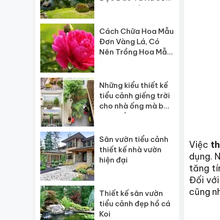
Hoa Anh Đào
Cách Chữa Hoa Mẫu
Đơn Vàng Lá, Có
Nên Trồng Hoa Mẫu
Đơn Không?
Những kiểu thiết kế
tiểu cảnh giếng trời
cho nhà ống mà bạn
nên biết !
Sân vườn tiểu cảnh
Việc
th
thiết kế nhà vườn
dụng. N
hiện đại
tăng tí
Đối với
cũng nh
Thiết kế sân vườn
tiểu cảnh đẹp hồ cá
Koi