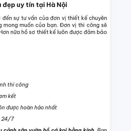
 đẹp uy tín tại Hà Nội
ờ đến sự tư vấn của đơn vị thiết kế chuyên
ng mong muốn của bạn. Đơn vị thi công sẽ
. Hơn nữa hồ sơ thiết kế luôn được đảm bảo
ình thi công
am kết
uôn được hoàn hảo nhất
 24/7
u cảnh sân vườn hồ cá koi bằng kính
. Bạn