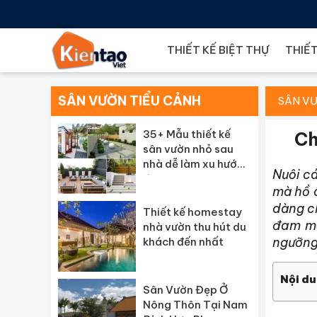
THIẾT KẾ BIỆT THỰ
THIẾT
SÂN VƯỜN TIỂU CẢNH
SÂN VƯ
35+ Mẫu thiết kế
Ch
sân vườn nhỏ sau
nhà dễ làm xu hướng
Nuôi cá
đẹp
mà hồ c
dàng ch
Thiết kế homestay
đam mê
nhà vườn thu hút du
ngưỡng
khách đến nhất
Nội du
Sân Vườn Đẹp Ở
Nông Thôn Tại Nam