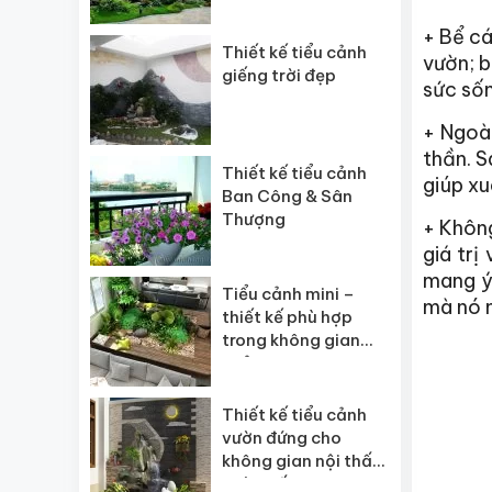
+ Bể cá
Thiết kế tiểu cảnh
vườn; b
giếng trời đẹp
sức sốn
+ Ngoài
thần. S
Thiết kế tiểu cảnh
giúp xu
Ban Công & Sân
Thượng
+ Không
giá trị
mang ý 
Tiểu cảnh mini –
mà nó m
thiết kế phù hợp
trong không gian
nhỏ
Thiết kế tiểu cảnh
vườn đứng cho
không gian nội thất
nhà phố