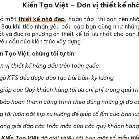
Kiến Tạo Việt – Đơn vị thiết kế nhà
có một
thiết kế nhà đẹp
, hoàn hảo, thì bạn nên nh
. Sau khi tiếp nhận yêu cầu của bạn cũng như nhữ
t và đưa ra phương án thiết kế tối ưu nhất cho bạn
êu cầu của kiến trúc xây dựng.
n Tạo Việt, chúng tôi tự tin:
n vị thiết kế hàng đầu trên toàn quốc
gũ KTS đều được đào tạo bài bản, kỹ lưỡng
giúp các Quý khách hàng tối ưu chi phí trong quá tr
bảo hoàn thành công trình theo đúng những gì đã c
 tôi luôn bắt kịp xu hướng để giúp tổ ấm của bạn l
sàng giải đáp các thắc mắc của các quý khách hàng
i
Kiến Tạo Việt
đã giới thiệu tới bạn một số mẫu
tiể