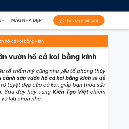
NH
MẪU NHÀ ĐẸP
Tư vấn miễn phí
n hồ cá koi bằng kính
ân vườn hồ cá koi bằng kính
 yếu tố thẩm mỹ cũng như yếu tố phong thủy
u cảnh sân vườn hồ cá koi bằng kính
sẽ dễ
ỡ tuyệt đẹp của cá koi; giúp bạn thỏa sức
h. Sau đây hãy cùng
Kiến Tạo Việt
chiêm
 và lựa chọn nhé.