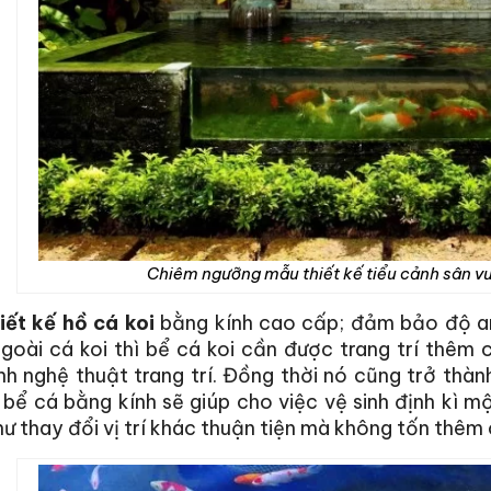
Chiêm ngưỡng mẫu thiết kế tiểu cảnh sân vư
iết kế hồ cá koi
bằng kính cao cấp; đảm bảo độ an
goài cá koi thì bể cá koi cần được trang trí thêm 
nh nghệ thuật trang trí. Đồng thời nó cũng trở thà
 bể cá bằng kính sẽ giúp cho việc vệ sinh định kì m
ư thay đổi vị trí khác thuận tiện mà không tốn thêm c