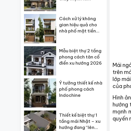
Cách xử lý không
gian hiệu quả cho
nhà phố mặt tiền
hẹp
Mẫu biệt thự 2 tầng
phong cách tân cổ
điển xu hướng 2026
Mái ngó
trên má
lớp má
Ý tưởng thiết kế nhà
của pho
phố phong cách
Indochine
Hình ản
hướng 
mạnh m
Thiết kế biệt thự 1
quyến r
tầng mái Nhật – xu
hướng đang “lên