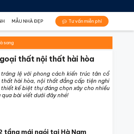
NH
MẪU NHÀ ĐẸP
Tư vấn miễn phí
và sang
goại thất nội thất hài hòa
tráng lệ với phong cách kiến trúc tân cổ
 thất hài hòa, nội thất đẳng cấp tiện nghi
thiết kế biệt thự đáng chọn xây cho nhiều
qua bài viết dưới đây nhé!
2 tầng mái ngói tại Hà Nam