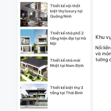
Thiết kế nội thất
biệt thự luxury tại
Quảng Ninh
Thiết kế nhà phố 2
Khu v
tầng hiện đại tại Hà
Nội
Nối liề
và mản
tường đ
Thiết kế nhà mái
Nhật tại Nam Định
Thiết kế biệt thự 3
tầng tại Thái Bình