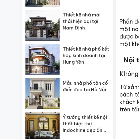
Thiết kế nhà mái
Phần đạ
thái hiện đại tại
Nam Định
một nơi
được bố
một khô
Thiết kế nhà phố kết
hợp kinh doanh tại
Nội 
Hưng Yên
Không
Mẫu nhà phố tân cổ
Từ sản
điển đẹp tại Hà Nội
cách t
khách l
trên tấ
Ý tưởng thiết kế nội
thất biệt thự
Indochine đẹp ấn
tượng