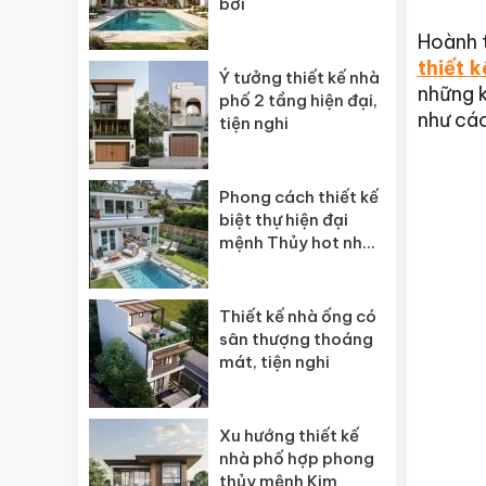
bơi
Hoành t
thiết k
Ý tưởng thiết kế nhà
những k
phố 2 tầng hiện đại,
như các
tiện nghi
Phong cách thiết kế
biệt thự hiện đại
mệnh Thủy hot nhất
2026
Thiết kế nhà ống có
sân thượng thoáng
mát, tiện nghi
Xu hướng thiết kế
nhà phố hợp phong
thủy mệnh Kim