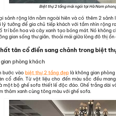
Biệt thự 2 tầng mái ngói tại Hà Nam phong
i sảnh rộng lớn nằm ngoài hiên và có thêm 2 sảnh lớ
 lý tưởng để gia chủ tiếp khách với tầm nhìn rộng r
 trí bồn hoa và cây xanh tạo bóng mát. Nó không ch
ng gian sống thư giãn, thoải mái giữa lòng đô thị ồn 
thất tân cổ điển sang chảnh trong biệt th
 gian phòng khách
h bước vào
biệt thự 2 tầng đẹp
là không gian phòng
ân cổ điển. Từ vật liệu cho đến màu sắc đều mang
à một bộ ghế sofa thiết lế độc đáo. Ghế trắng dài 
m thảm xanh cùng tông màu với ghế sofa.