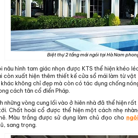
Biệt thự 2 tầng mái ngói tại Hà Nam phong
i nâu hình tam giác nhọn được KTS thể hiện khéo lé
i còn xuất hiện thêm thiết kế cửa sổ mái làm từ vật 
i khác không chỉ đẹp mà còn có tác dụng chống nón
ng cách tân cổ điển Pháp.
h những vòng cung lối vào ở hiên nhà đã thể hiện rấ
tới. Chất hoài cổ được thể hiện một cách nhẹ nhàn
ẽ. Màu trắng được sử dụng làm chủ đạo cho
ngôi
ũ, sang trọng.