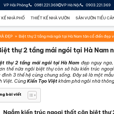
VP Hải Phòng:
0981.221.369
VP Hà Nội:
0903.221.369
 KẾ NHÀ PHỐ
THIẾT KẾ NHÀ VƯỜN
SÂN VƯỜN TIỂU CẢ
HÀ ĐẸP
Biệt thự 2 tầng mái ngói tại Hà Nam tân cổ điển đẹp 
Biệt thự 2 tầng mái ngói tại Hà Nam n
ệt thự 2 tầng mái ngói tại Hà Nam
đẹp nguy nga, 
ơn thế nữa ngôi biệt thự còn sở hữu kiến trúc ngoại
 đình 3 thế hệ cùng chung sống. Đây sẽ là một mẫu 
h Việt. Cùng
Kiến Tạo Việt
khám phá ngôi nhà thông 
ng bài viết
Ngắm kiến trúc ngoại thất căn biệt thự 