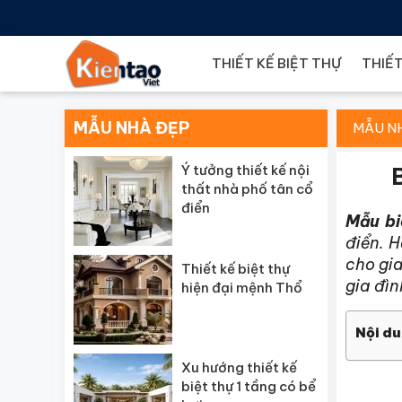
THIẾT KẾ BIỆT THỰ
THIẾT
MẪU NHÀ ĐẸP
MẪU N
Ý tưởng thiết kế nội
thất nhà phố tân cổ
điển
Mẫu bi
điển. H
cho gia
Thiết kế biệt thự
gia đìn
hiện đại mệnh Thổ
Nội du
Xu hướng thiết kế
biệt thự 1 tầng có bể