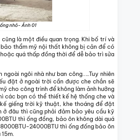
à ống nhỏ- Ảnh 01
 cũng là một điều quan trọng. Khi bố trí và
m bảo thẩm mỹ nội thất không bị cản để có
 hoặc quá thấp đồng thời để dễ bảo trì sửa
n ngoài ngôi nhà như ban công…..Tuy nhiên
nếu đặt ở ngoài trời cần được che chắn sẽ
m mỹ cho công trình để không làm ảnh hưởng
ì các bạn có thể thiết kế hệ thống che và
kế giếng trời kỹ thuật, khe thoáng để đặt
h ở đâu thì cũng phải đảm bảo yêu cầu kỹ
0BTU thì ống đồng, bảo ôn không dài quá
ừ 18000BTU-24000BTU thì ống đống bảo ôn
 15m.