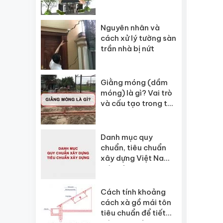
Nguyên nhân và
cách xử lý tường sàn
trần nhà bị nứt
Giằng móng (dầm
móng) là gì? Vai trò
và cấu tạo trong thi
công xây dựng
Danh mục quy
chuẩn, tiêu chuẩn
xây dựng Việt Nam
hiện hành
Cách tính khoảng
cách xà gồ mái tôn
tiêu chuẩn để tiết