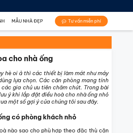
NH
MẪU NHÀ ĐẸP
Tư vấn miễn phí
hòa cho nhà ống
 hè oi ả thì các thiết bị làm mát như máy
 dùng lựa chọn. Các căn phòng mang tính
i các gia chủ ưu tiên chăm chút. Trong bài
ưu ý khi lắp đặt điều hoà cho nhà ống nhỏ
a một số gợi ý của chúng tôi sau đây.
 ống có phòng khách nhỏ
 hoà nào sao cho phù hợp theo đặc thù căn