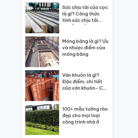
Sức chịu tải của cọc
là gì? Công thức
tính sức chịu tải
chuẩn nhất
Móng băng là gì? Ưu
và nhược điểm của
móng băng
Ván khuôn là gì?
Đặc điểm, chi tiết
của ván khuôn- Các
loại ván?
100+ mẫu tường rào
đẹp cho mọi loại
công trình nhà ở