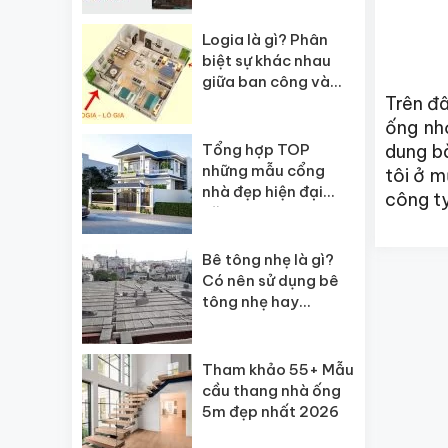
Logia là gì? Phân
biệt sự khác nhau
giữa ban công và
Trên đâ
logia?
ống nh
Tổng hợp TOP
dung bà
những mẫu cổng
tôi ở 
nhà đẹp hiện đại
công ty
năm 2026
Bê tông nhẹ là gì?
Có nên sử dụng bê
tông nhẹ hay
không?
Tham khảo 55+ Mẫu
cầu thang nhà ống
5m đẹp nhất 2026