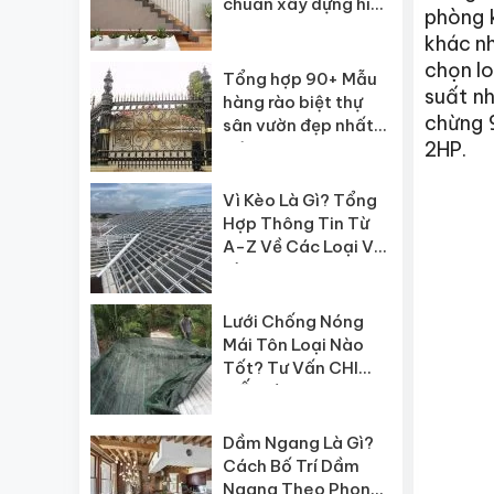
chuẩn xây dựng hiện
phòng 
nay
khác nh
chọn l
Tổng hợp 90+ Mẫu
suất nh
hàng rào biệt thự
chừng 
sân vườn đẹp nhất
2HP.
hiện nay
Vì Kèo Là Gì? Tổng
Hợp Thông Tin Từ
A-Z Về Các Loại Vì
Kèo
Lưới Chống Nóng
Mái Tôn Loại Nào
Tốt? Tư Vấn CHI
TIẾT từ A-Z
Dầm Ngang Là Gì?
Cách Bố Trí Dầm
Ngang Theo Phong