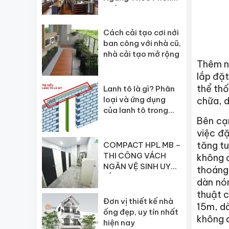
Thủy
Cách cải tạo cơi nới
ban công với nhà cũ,
nhà cải tạo mở rộng
Thêm nữ
lắp đặt
thể thố
Lanh tô là gì? Phân
loại và ứng dụng
chữa, d
của lanh tô trong
Bên cạn
xây dựng
việc đ
tăng tu
COMPACT HPL MB –
THI CÔNG VÁCH
không đ
NGĂN VỆ SINH UY
thoáng 
TÍN
dàn nó
thuật 
Đơn vị thiết kế nhà
15m, d
ống đẹp, uy tín nhất
không 
hiện nay