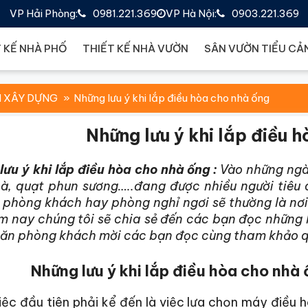
VP Hải Phòng:
0981.221.369
VP Hà Nội:
0903.221.369
 KẾ NHÀ PHỐ
THIẾT KẾ NHÀ VƯỜN
SÂN VƯỜN TIỂU CẢ
N XÂY DỰNG
Những lưu ý khi lắp điều hòa cho nhà ống
Những lưu ý khi lắp điều 
lưu ý khi lắp điều hòa cho nhà ống :
Vào những ngày
oà, quạt phun sương…..đang được nhiều người tiêu
í, phòng khách hay phòng nghỉ ngơi sẽ thường là nơ
m nay chúng tôi sẽ chia sẻ đến các bạn đọc những l
căn phòng khách mời các bạn đọc cùng tham khảo qu
Những lưu ý khi lắp điều hòa cho nhà
ệc đầu tiên phải kể đến là việc lựa chọn máy điều