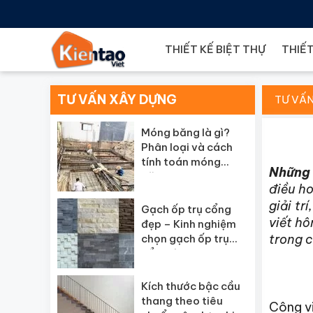
THIẾT KẾ BIỆT THỰ
THIẾT
TƯ VẤN XÂY DỰNG
TƯ VẤ
Móng băng là gì?
Phân loại và cách
tính toán móng
Những 
băng
điều h
giải tr
Gạch ốp trụ cổng
viết hô
đẹp – Kinh nghiệm
trong 
chọn gạch ốp trụ
cổng đẹp
Kích thước bậc cầu
thang theo tiêu
Công vi