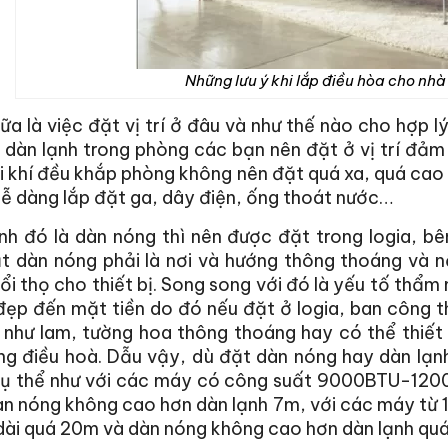
Những lưu ý khi lắp điều hòa cho nh
a là việc đặt vị trí ở đâu và như thế nào cho hợp lý
 dàn lạnh trong phòng các bạn nên đặt ở vị trí đả
i khí đều khắp phòng không nên đặt quá xa, quá cao
ễ dàng lắp đặt ga, dây điện, ống thoát nước…
h đó là dàn nóng thì nên được đặt trong logia, bê
ặt dàn nóng phải là nơi và hướng thông thoáng và 
ổi thọ cho thiết bị. Song song với đó là yếu tố thẩ
ẹp đến mặt tiền do đó nếu đặt ở logia, ban công th
như lam, tường hoa thông thoáng hay có thể thiết 
ng điều hoà. Dẫu vậy, dù đặt dàn nóng hay dàn lạn
cụ thể như với các máy có công suất 9000BTU-1200
àn nóng không cao hơn dàn lạnh 7m, với các máy t
dài quá 20m và dàn nóng không cao hơn dàn lạnh quá