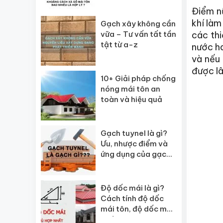
kiệm chi phí
Điểm nữ
khí làm
Gạch xây không cần
vữa – Tư vấn tất tần
các thi
tật từ a-z
nước ha
và nếu 
được lâ
10+ Giải pháp chống
nóng mái tôn an
toàn và hiệu quả
Gạch tuynel là gì?
Ưu, nhược điểm và
ứng dụng của gạch
tuynel
Độ dốc mái là gì?
Cách tính độ dốc
mái tôn, độ dốc mái
ngói