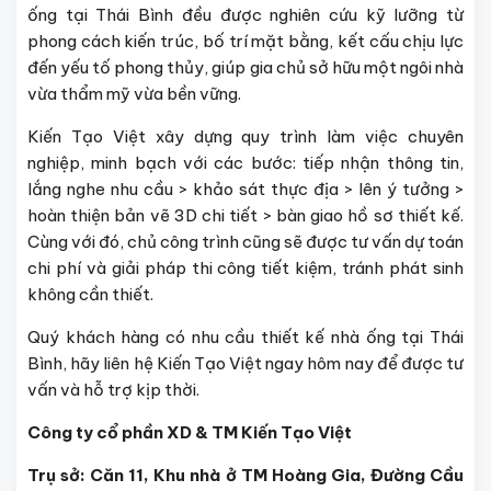
ống tại Thái Bình đều được nghiên cứu kỹ lưỡng từ
phong cách kiến trúc, bố trí mặt bằng, kết cấu chịu lực
đến yếu tố phong thủy, giúp gia chủ sở hữu một ngôi nhà
vừa thẩm mỹ vừa bền vững.
Kiến Tạo Việt xây dựng quy trình làm việc chuyên
nghiệp, minh bạch với các bước: tiếp nhận thông tin,
lắng nghe nhu cầu > khảo sát thực địa > lên ý tưởng >
hoàn thiện bản vẽ 3D chi tiết > bàn giao hồ sơ thiết kế.
Cùng với đó, chủ công trình cũng sẽ được tư vấn dự toán
chi phí và giải pháp thi công tiết kiệm, tránh phát sinh
không cần thiết.
Quý khách hàng có nhu cầu thiết kế nhà ống tại Thái
Bình, hãy liên hệ Kiến Tạo Việt ngay hôm nay để được tư
vấn và hỗ trợ kịp thời.
Công ty cổ phần XD & TM Kiến Tạo Việt
Trụ sở: Căn 11, Khu nhà ở TM Hoàng Gia, Đường Cầu