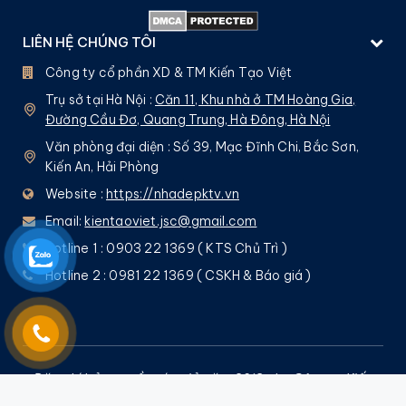
LIÊN HỆ CHÚNG TÔI
Công ty cổ phần XD & TM Kiến Tạo Việt
Trụ sở tại Hà Nội :
Căn 11, Khu nhà ở TM Hoàng Gia,
Đường Cầu Đơ, Quang Trung, Hà Đông, Hà Nội
Văn phòng đại diện : Số 39, Mạc Đĩnh Chi, Bắc Sơn,
Kiến An, Hải Phòng
Website :
https://nhadepktv.vn
Email:
kientaoviet.jsc@gmail.com
Hotline 1 : 0903 22 1369 ( KTS Chủ Trì )
Hotline 2 : 0981 22 1369 ( CSKH & Báo giá )
Đăng kí bản quyền tác giả năm 2013 cho Công ty Kiến
Tạo Việt bởi
Nguyễn Quốc Tuấn
– Nghiêm cấm mọi