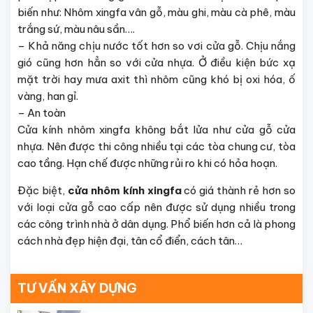
biến như: Nhôm xingfa vân gỗ, màu ghi, màu cà phê, màu
trắng sứ, màu nâu sần….
– Khả năng chịu nước tốt hơn so vơi cửa gỗ. Chịu nắng
gió cũng hơn hẳn so với cửa nhựa. Ở điều kiện bức xạ
mặt trời hay mưa axit thì nhôm cũng khó bị oxi hóa, ố
vàng, han gỉ.
– An toàn
Cửa kính nhôm xingfa không bắt lửa như cửa gỗ cửa
nhựa. Nên được thi công nhiều tại các tòa chung cư, tòa
cao tầng. Hạn chế được những rủi ro khi có hỏa hoạn.
Đặc biệt,
cửa nhôm kính xingfa
có giá thành rẻ hơn so
với loại cửa gỗ cao cấp nên được sử dụng nhiều trong
các công trình nhà ở dân dụng. Phổ biến hơn cả là phong
cách nhà đẹp hiện đại, tân cổ điển, cách tân…
TƯ VẤN XÂY DỰNG