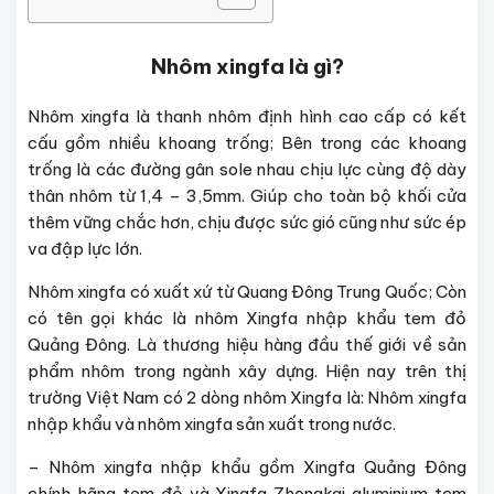
Nhôm xingfa là gì?
Nhôm xingfa là thanh nhôm định hình cao cấp có kết
cấu gồm nhiều khoang trống; Bên trong các khoang
trống là các đường gân sole nhau chịu lực cùng độ dày
thân nhôm từ 1,4 – 3,5mm. Giúp cho toàn bộ khối cửa
thêm vững chắc hơn, chịu được sức gió cũng như sức ép
va đập lực lớn.
Nhôm xingfa có xuất xứ từ Quang Đông Trung Quốc; Còn
có tên gọi khác là nhôm Xingfa nhập khẩu tem đỏ
Quảng Đông. Là thương hiệu hàng đầu thế giới về sản
phẩm nhôm trong ngành xây dựng. Hiện nay trên thị
trường Việt Nam có 2 dòng nhôm Xingfa là: Nhôm xingfa
nhập khẩu và nhôm xingfa sản xuất trong nước.
– Nhôm xingfa nhập khẩu gồm Xingfa Quảng Đông
chính hãng tem đỏ và Xingfa Zhongkai aluminium tem