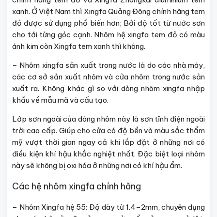
xanh. Ở Việt Nam thì Xingfa Quảng Đông chính hãng tem
đỏ được sử dụng phổ biến hơn; Bởi độ tốt từ nước sơn
cho tới từng góc cạnh. Nhôm hệ xingfa tem đỏ có màu
ánh kim còn Xingfa tem xanh thì không.
– Nhôm xingfa sản xuất trong nước là do các nhà máy,
các cơ sở sản xuất nhôm và cửa nhôm trong nước sản
xuất ra. Không khác gì so với dòng nhôm xingfa nhập
khẩu về mẫu mã và cấu tạo.
Lớp sơn ngoài của dòng nhôm này là sơn tĩnh điện ngoài
trời cao cấp. Giúp cho cửa có độ bền và màu sắc thẩm
mỹ vượt thời gian ngay cả khi lắp đặt ở những nơi có
điều kiện khí hậu khắc nghiệt nhất. Đặc biệt loại nhôm
này sẽ không bị oxi hóa ở những nơi có khí hậu ẩm.
Các hệ nhôm xingfa chính hãng
– Nhôm Xingfa hệ 55: Độ dày từ 1.4–2mm, chuyên dụng