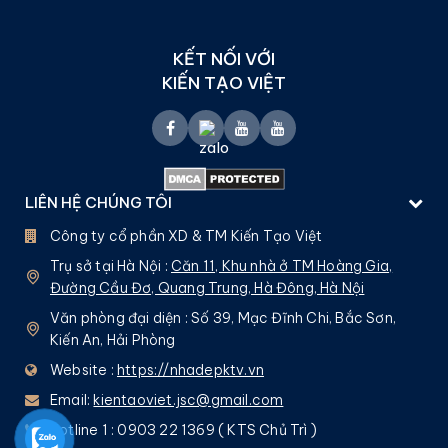
KẾT NỐI VỚI
KIẾN TẠO VIỆT
LIÊN HỆ CHÚNG TÔI
Công ty cổ phần XD & TM Kiến Tạo Việt
Trụ sở tại Hà Nội :
Căn 11, Khu nhà ở TM Hoàng Gia,
Đường Cầu Đơ, Quang Trung, Hà Đông, Hà Nội
Văn phòng đại diện : Số 39, Mạc Đĩnh Chi, Bắc Sơn,
Kiến An, Hải Phòng
Website :
https://nhadepktv.vn
Email:
kientaoviet.jsc@gmail.com
Hotline 1 : 0903 22 1369 ( KTS Chủ Trì )