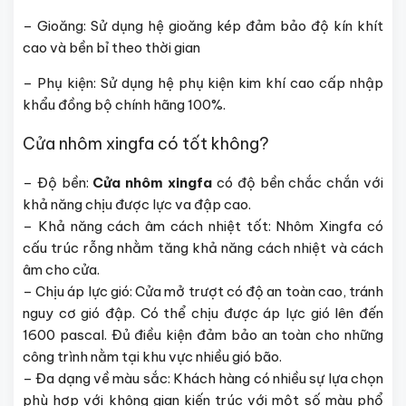
– Gioăng: Sử dụng hệ gioăng kép đảm bảo độ kín khít
cao và bền bỉ theo thời gian
– Phụ kiện: Sử dụng hệ phụ kiện kim khí cao cấp nhập
khẩu đồng bộ chính hãng 100%.
Cửa nhôm xingfa có tốt không?
– Độ bền:
Cửa nhôm xingfa
có độ bền chắc chắn với
khả năng chịu được lực va đập cao.
– Khả năng cách âm cách nhiệt tốt: Nhôm Xingfa có
cấu trúc rỗng nhằm tăng khả năng cách nhiệt và cách
âm cho cửa.
– Chịu áp lực gió: Cửa mở trượt có độ an toàn cao, tránh
nguy cơ gió đập. Có thể chịu được áp lực gió lên đến
1600 pascal. Đủ điều kiện đảm bảo an toàn cho những
công trình nằm tại khu vực nhiều gió bão.
– Đa dạng về màu sắc: Khách hàng có nhiều sự lựa chọn
phù hợp với không gian kiến trúc với một số màu phổ