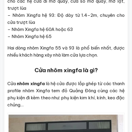
cho các hệ cửa đi mở quay, cửa sổ mở quay, mở lật,
trượt lùa
– Nhôm Xingfa hệ 93: Độ dày từ 1.4–2m, chuyên cho
cửa trượt lùa
– Nhôm Xingfa hệ 60A hoặc 63
– Nhôm Xingfa hệ 65
Hai dòng nhôm Xingfa 55 và 93 là phổ biến nhất, được
nhiều khách hàng xây nhà làm cửa lựa chọn.
Cửa nhôm xingfa là gì?
Cửa
nhôm xingfa
là hệ cửa được lắp ghép từ các thanh
profile nhôm Xingfa tem đỏ Quảng Đông cùng các hệ
phụ kiện đi kèm theo như: phụ kiện kim khí, kính, keo đặc
chủng…