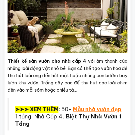
Thiết kế sân vườn cho nhà cấp 4
với âm thanh của
những loài động vật nhỏ bé. Bạn có thể tạo vườn hoa để
thu hút loài ong đến hút mật hoặc những con bướm bay
lượn khu vườn. Trồng cây cao để thu hút các loài chim
đến vào mỗi sớm hoặc chiều tà…
➤➤➤ XEM THÊM
:
50+
Mẫu nhà vườn đẹp
1 tầng, Nhà Cấp 4,
Biệt Thự Nhà Vườn 1
Tầng