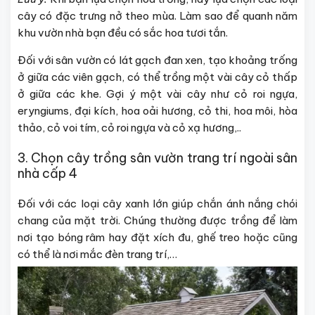
cây có đặc trưng nở theo mùa. Làm sao để quanh năm
khu vườn nhà bạn đều có sắc hoa tươi tắn.
Đối với sân vườn có lát gạch đan xen, tạo khoảng trống
ở giữa các viên gạch, có thể trồng một vài cây cỏ thấp
ở giữa các khe. Gợi ý một vài cây như cỏ roi ngựa,
eryngiums, đại kích, hoa oải hương, cỏ thi, hoa môi, hòa
thảo, cỏ voi tím, cỏ roi ngựa và cỏ xạ hương,..
3. Chọn cây trồng sân vườn trang trí ngoài sân
nhà cấp 4
Đối với các loại cây xanh lớn giúp chắn ánh nắng chói
chang của mặt trời. Chúng thường được trồng để làm
nơi tạo bóng râm hay đặt xích đu, ghế treo hoặc cũng
có thể là nơi mắc đèn trang trí,…