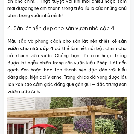
ẩn cho chim… Thật tuyệt vời khi mỗi chiều hoặc sớm
mai được nghe âm thanh trong trẻo líu lo của những chú
chim trong vườn nhà mình!
4. Sàn lát nền đẹp cho sân vườn nhà cấp 4
Màu sắc và phong cách cho sàn lát nền
thiết kế sân
vườn cho nhà cấp 4
có thể làm nét nổi bật chính cho
cả khuôn viên vườn. Chẳng hạn, đá xám hoặc trắng
được lát ngẫu nhiên trong sân vườn kiểu Pháp. Lát nền
gạch đen hoặc bạc tạo thành nền độc đáo với kiểu
dáng đẹp, hiện đại Vienne. Trong khi đó đá vàng được lát
lộn xộn tạo cảm giác đồng quê gần gũi – đặc trưng sân
vườn nước Anh.