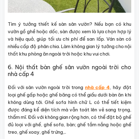
Tìm ý tưởng thiết kế sàn sân vườn? Nếu bạn có khu
vườn gồ ghề hoặc dốc, sàn được xem là lựa chọn hợp lý
và hiệu quả, giúp tối ưu chi phí để san lấp. Ván sàn có
nhiều cấp độ phân chia. Làm không gian lý tưởng cho nội
thất khu phòng ăn ngoài trời hoặc khu vui chơi.
6. Nội thất bàn ghế sân vườn ngoài trời cho
nhà cấp 4
Đối với sân vườn ngoài trời trong
nhà cấp 4
, hãy đặt
loại ghế gấp hoặc ghế băng có thể giấu dưới bàn ăn khi
không dùng tới. Ghế sofa hình chữ L có thể tiết kiệm
được đáng kể diện tích mà vẫn toát lên vẻ sang trọng,
thẩm mĩ. Đối với không gian rộng hơn, có thể đặt bộ ghế
đủ loại với ghế, ghế sofa, bàn; ghế tắm nắng hoặc ghế
treo, ghế xoay, ghế trứng,..