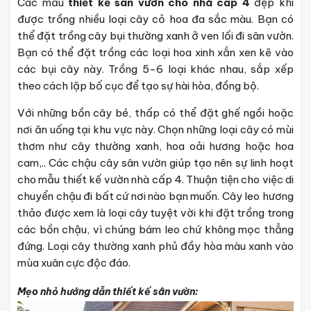
Các mẫu
thiết kế sân vườn cho nhà cấp 4
đẹp khi
được trồng nhiều loại cây cỏ hoa đa sắc màu. Bạn có
thể đặt trồng cây bụi thường xanh ở ven lối đi sân vườn.
Bạn có thể đặt trồng các loại hoa xinh xắn xen kẽ vào
các bụi cây này. Trồng 5-6 loại khác nhau, sắp xếp
theo cách lặp bố cục để tạo sự hài hòa, đồng bộ.
Với những bồn cây bé, thấp có thể đặt ghế ngồi hoặc
nơi ăn uống tại khu vực này. Chọn những loại cây có mùi
thơm như cây thường xanh, hoa oải hương hoặc hoa
cam,.. Các chậu cây sân vườn giúp tạo nên sự linh hoạt
cho mẫu thiết kế vườn nhà cấp 4. Thuận tiện cho việc di
chuyển chậu đi bất cứ nơi nào bạn muốn. Cây leo hương
thảo được xem là loại cây tuyệt vời khi đặt trồng trong
các bồn chậu, vì chúng bám leo chứ không mọc thẳng
đứng. Loại cây thường xanh phủ đầy hòa màu xanh vào
mùa xuân cực độc đáo.
Mẹo nhỏ hướng dẫn thiết kế sân vườn: