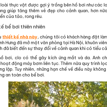
loài thực vật được gợi ý trồng bên hồ bơi như các l
úng giúp tăng thêm vẻ đẹp cho cảnh quan, hơn nữa
iển của tảo, rong rêu.
kế bể bơi thiên nhiên
ểu
thiết kế nhà này
, chúng tôi có khách hàng đặt là
nh Hưng đã mở một văn phòng tại Hà Nội, khuôn viên 
h đã biết đến sự thay đổi về cảnh quan khi có tiểu cả
hồ bơi, clo có thể gây kích ứng mắt và da. Anh ch
hoạt động máy bơm liên tục. Thêm nữa quy trình lọc
ng lặp. Tuy nhiên, những hạn chế về điều này không
ng an toàn cho bể bơi.