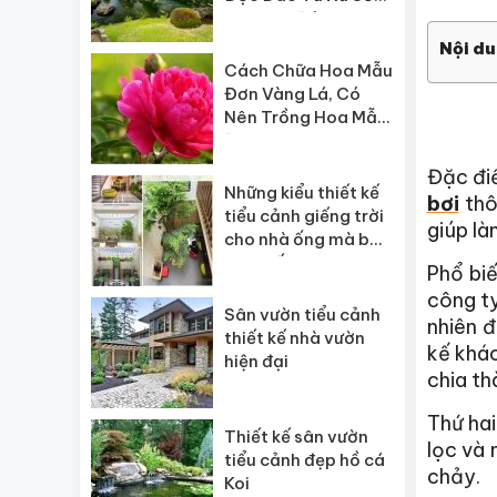
Hoa Anh Đào
Nội du
Cách Chữa Hoa Mẫu
Đơn Vàng Lá, Có
Nên Trồng Hoa Mẫu
Đơn Không?
Đặc điể
Những kiểu thiết kế
bơi
thô
tiểu cảnh giếng trời
giúp là
cho nhà ống mà bạn
nên biết !
Phổ biế
công ty
Sân vườn tiểu cảnh
nhiên đ
thiết kế nhà vườn
kế khác
hiện đại
chia th
Thứ hai
Thiết kế sân vườn
lọc và
tiểu cảnh đẹp hồ cá
chảy.
Koi