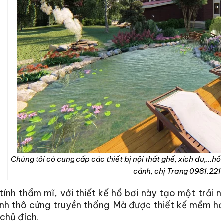
Chúng tôi có cung cấp các thiết bị nội thất ghế, xích đu,…hồ b
cảnh, chị Trang 0981.22
tính thẩm mĩ, với thiết kế hồ bơi này tạo một trải
h thô cứng truyền thống. Mà được thiết kế mềm hơn 
chủ đích.