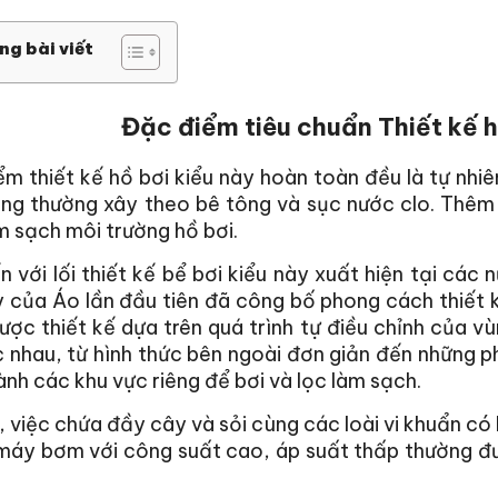
ng bài viết
Đặc điểm tiêu chuẩn Thiết kế h
m thiết kế hồ bơi kiểu này hoàn toàn đều là tự nhi
ng thường xây theo bê tông và sục nước clo. Thêm 
m sạch môi trường hồ bơi.
n với lối thiết kế bể bơi kiểu này xuất hiện tại cá
 của Áo lần đầu tiên đã công bố phong cách thiết k
ược thiết kế dựa trên quá trình tự điều chỉnh của 
 nhau, từ hình thức bên ngoài đơn giản đến những p
ành các khu vực riêng để bơi và lọc làm sạch.
, việc chứa đầy cây và sỏi cùng các loài vi khuẩn có 
 máy bơm với công suất cao, áp suất thấp thường đ