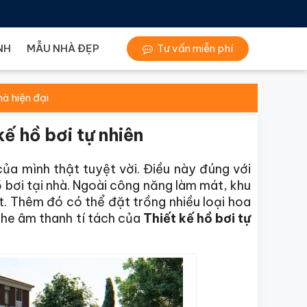
NH
MẪU NHÀ ĐẸP
Tư vấn miễn phí
à hiện đại
kế hồ bơi tự nhiên
ủa mình thật tuyệt vời. Điều này đúng với
ồ bơi tại nhà. Ngoài công năng làm mát, khu
t. Thêm đó có thể đặt trồng nhiều loại hoa
ghe âm thanh tí tách của
Thiết kế hồ bơi tự