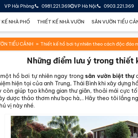
VP Hải Phòng:
0981.221.369
VP Hà Nội:
0903.221.369
 KẾ NHÀ PHỐ
THIẾT KẾ NHÀ VƯỜN
SÂN VƯỜN TIỂU CẢ
ỜN TIỂU CẢNH
Thiết kế hồ bơi tự nhiên theo cách độc đáo m
Những điểm lưu ý trong thiết 
 một hồ bơi tự nhiên ngay trong
sân vườn biệt thự
c
hiệm hiện tại của anh Trung, Thái Bình khi xây dựng h
 còn giúp tạo không gian thư giãn, thoải mái cực tố
y dược thảo thơm như bạc hà,.. Hãy theo tôi lắng n
hú vị này nhé.