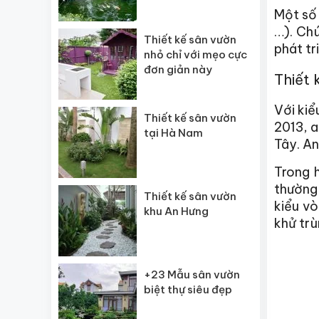
Một số 
…). Ch
Thiết kế sân vườn
phát tr
nhỏ chỉ với mẹo cực
đơn giản này
Thiết 
Với ki
Thiết kế sân vườn
2013, a
tại Hà Nam
Tây. An
Trong 
thường 
Thiết kế sân vườn
kiểu vò
khu An Hưng
khử trù
+23 Mẫu sân vườn
biệt thự siêu đẹp