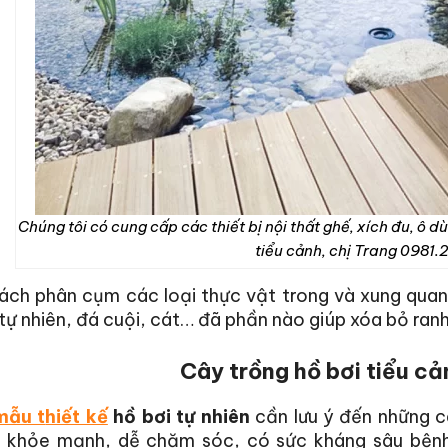
Chúng tôi có cung cấp các thiết bị nội thất ghế, xích đu, ô dù
tiểu cảnh, chị Trang 0981.
ch phân cụm các loại thực vật trong và xung quanh
tự nhiên, đá cuội, cát… đã phần nào giúp xóa bỏ ranh 
Cây trồng hồ bơi tiểu cả
mẫu t
hiết kế
hồ bơi tự nhiên
cần lưu ý đến những c
 khỏe mạnh, dễ chăm sóc, có sức kháng sâu bệnh 