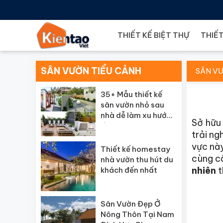
THIẾT KẾ BIỆT THỰ
THIẾT
SÂN VƯỜN TIỂU CẢNH
SÂN VƯ
35+ Mẫu thiết kế
sân vườn nhỏ sau
nhà dễ làm xu hướng
Sở hữu
đẹp
trải ng
vực này
Thiết kế homestay
cùng câ
nhà vườn thu hút du
nhiên
t
khách đến nhất
Sân Vườn Đẹp Ở
Nông Thôn Tại Nam