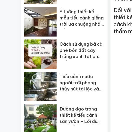
Đối vớ
Ý tưởng thiết kế
thiết k
mẫu tiểu cảnh giếng
cách kh
trời ưa chuộng nhất
hiện nay
thẩm m
Cách sử dụng bã cà
phê bón đất cây
trồng xanh tốt phát
triển mạnh
Tiểu cảnh nước
ngoài trời phong
thủy hút tài lộc vào
nhà
Đường dạo trong
thiết kế tiểu cảnh
sân vườn – Lối đi
sân vườn