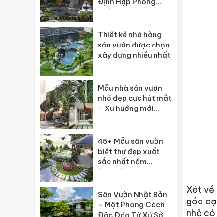
Định Hợp Phong
Thủy
Thiết kế nhà hàng
sân vườn được chọn
xây dựng nhiều nhất
Mẫu nhà sân vườn
nhỏ đẹp cực hút mắt
– Xu hướng mới
2026
45+ Mẫu sân vườn
biệt thự đẹp xuất
sắc nhất năm
[2025]
Xét về 
Sân Vườn Nhật Bản
góc cạn
– Một Phong Cách
nhỏ có 
Độc Đáo Từ Xứ Sở