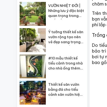
chăm só
VƯỜN NHIỆT ĐỚI |
Những lưu ý đặc biệt
Trên th
quan trọng trong
bạn vẫn
thiết kế
phí lắp
Ý tưởng thiết kế sân
Trồng 
vườn rộng tạo nên
vẻ đẹp sang trọng
Do tiểu
cho ngôi nhà
bảo tr
bơi tự 
#10 mẫu thiết kế
bao gồ
tiểu cảnh trong nhà
cho nhà ống thêm
xanh
Thiết kế sân vườn
bằng đá cho tiểu
cảnh sân vườn hiện
đại