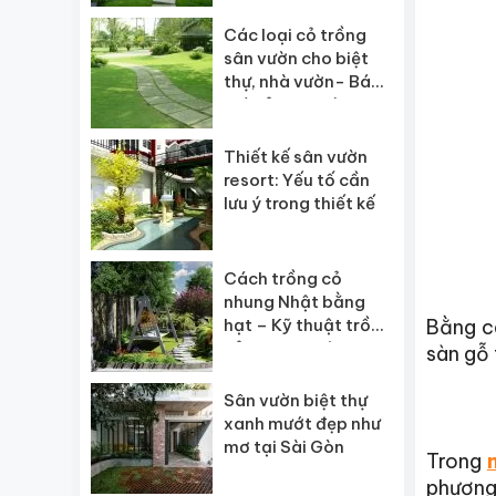
Các loại cỏ trồng
sân vườn cho biệt
thự, nhà vườn- Báo
giá cỏ sân vườn
Thiết kế sân vườn
resort: Yếu tố cần
lưu ý trong thiết kế
Cách trồng cỏ
nhung Nhật bằng
hạt – Kỹ thuật trồng
Bằng cá
cỏ nhung Nhật
sàn gỗ 
Sân vườn biệt thự
xanh mướt đẹp như
mơ tại Sài Gòn
Trong
phương