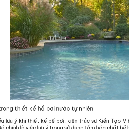
trong thiết kế hồ bơi nước tự nhiên
u lưu ý khi thiết kế bể bơi, kiến trúc sư Kiến Tạo Vi
Đó chính là việc lưu ý trong sử dụng tắm hóa chất bể 