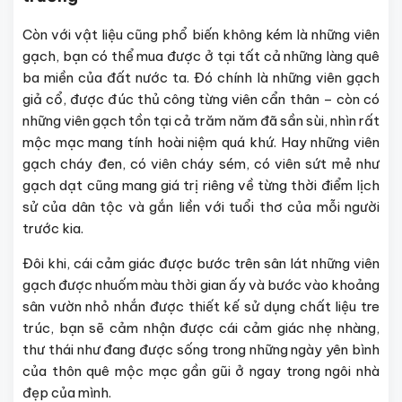
Còn với vật liệu cũng phổ biến không kém là những viên
gạch, bạn có thể mua được ở tại tất cả những làng quê
ba miền của đất nước ta. Đó chính là những viên gạch
giả cổ, được đúc thủ công từng viên cẩn thân – còn có
những viên gạch tồn tại cả trăm năm đã sần sùi, nhìn rất
mộc mạc mang tính hoài niệm quá khứ. Hay những viên
gạch cháy đen, có viên cháy sém, có viên sứt mẻ như
gạch dạt cũng mang giá trị riêng về từng thời điểm lịch
sử của dân tộc và gắn liền với tuổi thơ của mỗi người
trước kia.
Đôi khi, cái cảm giác được bước trên sân lát những viên
gạch được nhuốm màu thời gian ấy và bước vào khoảng
sân vườn nhỏ nhắn được thiết kế sử dụng chất liệu tre
trúc, bạn sẽ cảm nhận được cái cảm giác nhẹ nhàng,
thư thái như đang được sống trong những ngày yên bình
của thôn quê mộc mạc gần gũi ở ngay trong ngôi nhà
đẹp của mình.