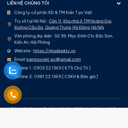
LIÊN HỆ CHÚNG TÔI
Công ty cổ phần XD & TM Kiến Tạo Việt
Trụ sở tại Hà Nội :
Căn 11, Khu nhà ở TM Hoàng Gia,
Đường Cầu Đơ, Quang Trung, Hà Đông, Hà Nội
Văn phòng đại diện : Số 39, Mạc Đĩnh Chi, Bắc Sơn,
Kiến An, Hải Phòng
Website :
https://nhadepktv.vn
Email:
kientaoviet.jsc@gmail.com
Hotline 1 : 0903 22 1369 ( KTS Chủ Trì )
Hotline 2 : 0981 22 1369 ( CSKH & Báo giá )
Đăng kí bản quyền tác giả năm 2013 cho Công ty Kiến
Tạo Việt bởi
Nguyễn Quốc Tuấn
– Nghiêm cấm mọi
hình thức sao chép !