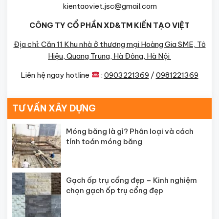
kientaoviet.jsc@gmail.com
CÔNG TY CỔ PHẦN XD&TM KIẾN TẠO VIỆT
Địa chỉ: Căn 11 Khu nhà ở thương mại Hoàng Gia SME, Tô
Hiệu, Quang Trung, Hà Đông, Hà Nội
Liên hệ ngay hotline
:
0903221369
/
0981221369
TƯ VẤN XÂY DỰNG
Móng băng là gì? Phân loại và cách
tính toán móng băng
Gạch ốp trụ cổng đẹp – Kinh nghiệm
chọn gạch ốp trụ cổng đẹp