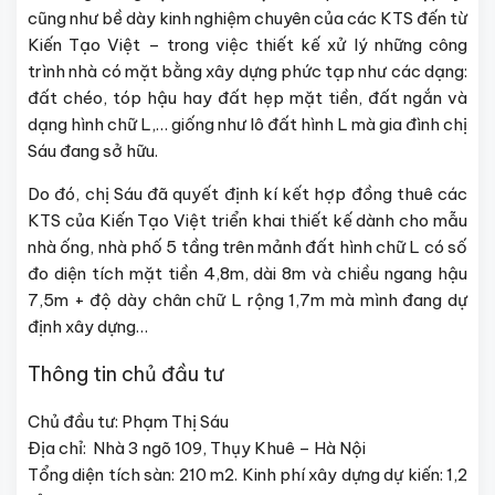
cũng như bề dày kinh nghiệm chuyên của các KTS đến từ
Kiến Tạo Việt – trong việc thiết kế xử lý những công
trình nhà có mặt bằng xây dựng phức tạp như các dạng:
đất chéo, tóp hậu hay đất hẹp mặt tiền, đất ngắn và
dạng hình chữ L,… giống như lô đất hình L mà gia đình chị
Sáu đang sở hữu.
Do đó, chị Sáu đã quyết định kí kết hợp đồng thuê các
KTS của Kiến Tạo Việt triển khai thiết kế dành cho mẫu
nhà ống, nhà phố 5 tầng trên mảnh đất hình chữ L có số
đo diện tích mặt tiền 4,8m, dài 8m và chiều ngang hậu
7,5m + độ dày chân chữ L rộng 1,7m mà mình đang dự
định xây dựng…
Thông tin chủ đầu tư
Chủ đầu tư: Phạm Thị Sáu
Địa chỉ: Nhà 3 ngõ 109, Thụy Khuê – Hà Nội
Tổng diện tích sàn: 210 m2. Kinh phí xây dựng dự kiến: 1,2