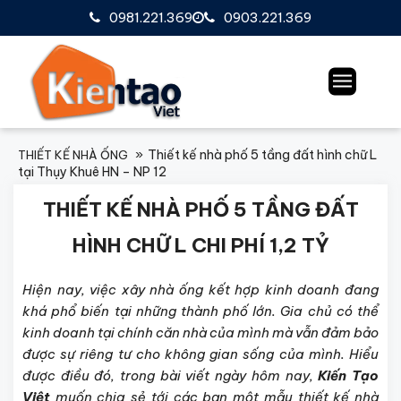
0981.221.369
0903.221.369
Thiết kế nhà phố 5 tầng đất hình chữ L
THIẾT KẾ NHÀ ỐNG
tại Thụy Khuê HN – NP 12
THIẾT KẾ NHÀ PHỐ 5 TẦNG ĐẤT
HÌNH CHỮ L CHI PHÍ 1,2 TỶ
Hiện nay, việc xây nhà ống kết hợp kinh doanh đang
khá phổ biến tại những thành phố lớn. Gia chủ có thể
kinh doanh tại chính căn nhà của mình mà vẫn đảm bảo
được sự riêng tư cho không gian sống của mình. Hiểu
được điều đó, trong bài viết ngày hôm nay,
Kiến Tạo
Việt
muốn chia sẻ tới các bạn một mẫu thiết kế nhà