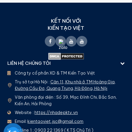
KẾT NỐI VỚI
KIẾN TẠO VIỆT
LIÊN HỆ CHÚNG TÔI
Công ty cổ phần XD & TM Kiến Tạo Việt
Trụ sở tại Hà Nội :
Căn 11, Khu nhà ở TM Hoàng Gia,
Đường Cầu Đơ, Quang Trung, Hà Đông, Hà Nội
Văn phòng đại diện : Số 39, Mạc Đĩnh Chi, Bắc Sơn,
Kiến An, Hải Phòng
Website :
https://nhadepktv.vn
Email:
kientaoviet.jsc@gmail.com
Hotline 1 : 0903 22 1369 ( KTS Chủ Trì )