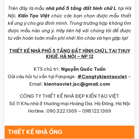
Trên đây là mẫu
nhà phố 5 tầng đất hình chữ L
tại Hà
Nội.
Kiến Tạo Việt
chúc các bạn chọn được mẫu thiết
kế ưng ý cho gia đình mình. Trong trường hợp không tìm
được mẫu nào ưng ý. Hãy liên hệ với chúng tôi để được
tư vấn hoàn toàn miễn phí nhé! Xin chào và hẹn gặp lại!
THIẾT KẾ NHÀ PHỐ 5 TẦNG ĐẤT HÌNH CHỮ L TẠI THỤY
KHUÊ, HÀ NỘI – NP 12
KTS chủ trì :
Nguyễn Quốc Tuấn
Gửi câu hỏi tư vấn tại Fanpage :
#Congtykientaoviet
–
Email :
kientaoviet.jsc@gmail.com
CÔNG TY THIẾT KẾ NHÀ ĐẸP KIẾN TẠO VIỆT
Số 11 Khu nhà ở thương mại Hoàng Gia, Hà Đông, Hà Nội
Hotline : 090.322.1369 – 098.122.1369
THIẾT KẾ NHÀ ỐNG