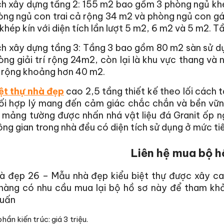
ch xây dựng tầng 2: 155 m2 bao gồm 3 phòng ngủ kh
ng ngủ con trai cả rộng 34 m2 và phòng ngủ con gá
 khép kín với diện tích lần lượt 5 m2, 6 m2 và 5 m2. T
ch xây dựng tầng 3: Tầng 3 bao gồm 80 m2 sàn sử dụ
ng giải trí rộng 24m2, còn lại là khu vực thang và
 rộng khoảng hơn 40 m2.
ệt thự nhà đẹp
cao 2,5 tầng thiết kế theo lối cách t
hối hợp lý mang đến cảm giác chắc chắn và bền vữn
 mảng tường được nhấn nhá vật liệu đá Granit ốp ngo
ng gian trong nhà đều có diện tích sử dụng ở mức ti
Liên hệ mua bộ h
à đẹp 26 – Mẫu nhà đẹp kiểu biệt thự được xây cao
hàng có nhu cầu mua lại bộ hồ sơ này để tham khảo
uấn
hần kiến trúc: giá 3 triệu.