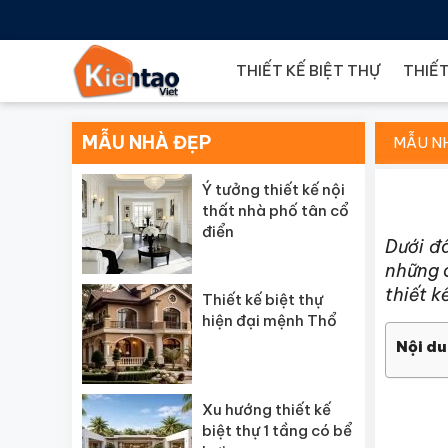
THIẾT KẾ BIỆT THỰ
THIẾT
MẪU NHÀ ĐẸP
MẪU N
Ý tưởng thiết kế nội
thất nhà phố tân cổ
điển
Dưới đ
những c
thiết k
Thiết kế biệt thự
hiện đại mệnh Thổ
Nội du
Xu hướng thiết kế
biệt thự 1 tầng có bể