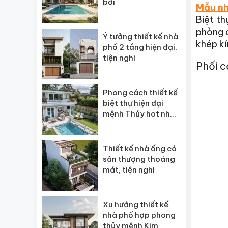
bơi
Mẫu n
Biệt th
phòng c
Ý tưởng thiết kế nhà
khép kí
phố 2 tầng hiện đại,
tiện nghi
Phối c
Phong cách thiết kế
biệt thự hiện đại
mệnh Thủy hot nhất
2026
Thiết kế nhà ống có
sân thượng thoáng
mát, tiện nghi
Xu hướng thiết kế
nhà phố hợp phong
thủy mệnh Kim