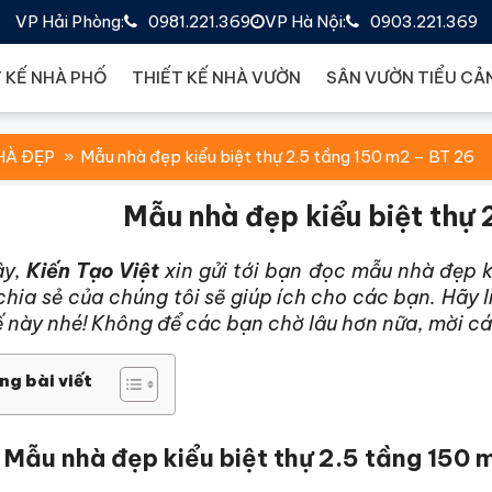
VP Hải Phòng:
0981.221.369
VP Hà Nội:
0903.221.369
 KẾ NHÀ PHỐ
THIẾT KẾ NHÀ VƯỜN
SÂN VƯỜN TIỂU CẢ
HÀ ĐẸP
Mẫu nhà đẹp kiểu biệt thự 2.5 tầng 150 m2 – BT 26
Mẫu nhà đẹp kiểu biệt thự 
ây,
Kiến Tạo Việt
xin gửi tới bạn đọc mẫu nhà đẹp 
hia sẻ của chúng tôi sẽ giúp ích cho các bạn. Hãy l
ế này nhé! Không để các bạn chờ lâu hơn nữa, mời c
ng bài viết
Mẫu nhà đẹp kiểu biệt thự 2.5 tầng 150