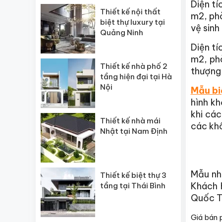
Diện tí
Thiết kế nội thất
m2, phò
biệt thự luxury tại
vệ sinh
Quảng Ninh
Diện tí
m2, phò
Thiết kế nhà phố 2
thượng
tầng hiện đại tại Hà
Nội
Mẫu bi
hình k
khi các
Thiết kế nhà mái
các khô
Nhật tại Nam Định
Mẫu nh
Thiết kế biệt thự 3
Khách 
tầng tại Thái Bình
Quốc T
Giá bán p