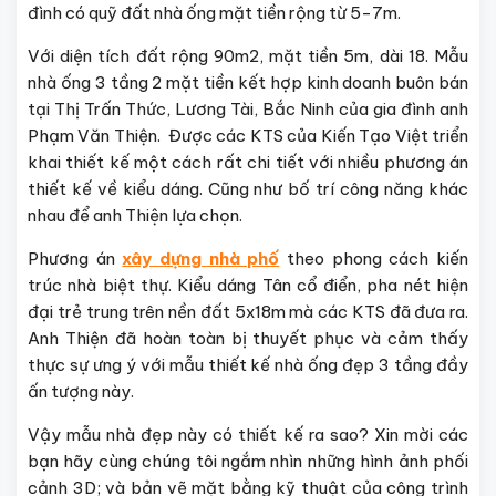
đình có quỹ đất nhà ống mặt tiền rộng từ 5-7m.
Với diện tích đất rộng 90m2, mặt tiền 5m, dài 18. Mẫu
nhà ống 3 tầng 2 mặt tiền kết hợp kinh doanh buôn bán
tại Thị Trấn Thức, Lương Tài, Bắc Ninh của gia đình anh
Phạm Văn Thiện. Được các KTS của Kiến Tạo Việt triển
khai thiết kế một cách rất chi tiết với nhiều phương án
thiết kế về kiểu dáng. Cũng như bố trí công năng khác
nhau để anh Thiện lựa chọn.
Phương án
xây dựng nhà phố
theo phong cách kiến
trúc nhà biệt thự. Kiểu dáng Tân cổ điển, pha nét hiện
đại trẻ trung trên nền đất 5x18m mà các KTS đã đưa ra.
Anh Thiện đã hoàn toàn bị thuyết phục và cảm thấy
thực sự ưng ý với mẫu thiết kế nhà ống đẹp 3 tầng đầy
ấn tượng này.
Vậy mẫu nhà đẹp này có thiết kế ra sao? Xin mời các
bạn hãy cùng chúng tôi ngắm nhìn những hình ảnh phối
cảnh 3D; và bản vẽ mặt bằng kỹ thuật của công trình