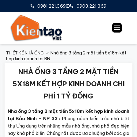
0981.221.369
0903.221.369
Nhà ống 3 tầng 2 mặt tiền 5x18m kết
THIẾT KẾ NHÀ ỐNG
hợp kinh doanh tại BN
NHÀ ỐNG 3 TẦNG 2 MẶT TIỀN
5X18M KẾT HỢP KINH DOANH CHI
PHÍ 1 TỶ ĐỒNG
Nhà ống 3 tầng 2 mặt tiền 5x18m kết hợp kinh doanh
tại Bắc Ninh – NP 33 :
Phong cách kiến trúc nhà biệt
thự Ứng dụng trên những mẫu nhà ống, nhà phố đẹp hiện
nay khá phổ biến. Chúng rất được ưa chuộng bởi các gia