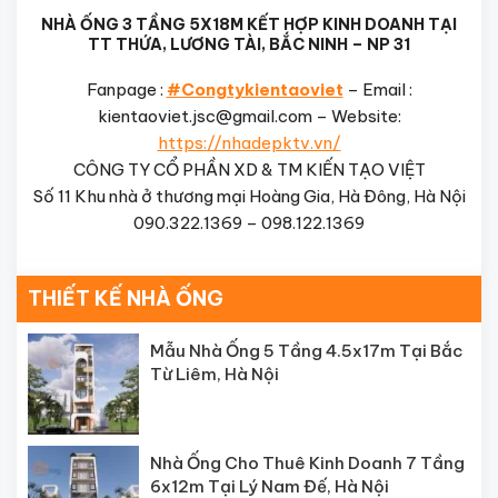
NHÀ ỐNG 3 TẦNG 5X18M KẾT HỢP KINH DOANH TẠI
TT THỨA, LƯƠNG TÀI, BẮC NINH – NP 31
Fanpage :
#Congtykientaoviet
– Email :
kientaoviet.jsc@gmail.com – Website:
https://nhadepktv.vn/
CÔNG TY CỔ PHẦN XD & TM KIẾN TẠO VIỆT
Số 11 Khu nhà ở thương mại Hoàng Gia, Hà Đông, Hà Nội
090.322.1369 – 098.122.1369
THIẾT KẾ NHÀ ỐNG
Mẫu Nhà Ống 5 Tầng 4.5x17m Tại Bắc
Từ Liêm, Hà Nội
Nhà Ống Cho Thuê Kinh Doanh 7 Tầng
6x12m Tại Lý Nam Đế, Hà Nội