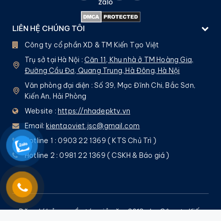
LIÊN HỆ CHÚNG TÔI
Công ty cổ phần XD & TM Kiến Tạo Việt
Trụ sở tại Hà Nội :
Căn 11, Khu nhà ở TM Hoàng Gia,
Đường Cầu Đơ, Quang Trung, Hà Đông, Hà Nội
Văn phòng đại diện : Số 39, Mạc Đĩnh Chi, Bắc Sơn,
Kiến An, Hải Phòng
Website :
https://nhadepktv.vn
Email:
kientaoviet.jsc@gmail.com
Hotline 1 : 0903 22 1369 ( KTS Chủ Trì )
Hotline 2 : 0981 22 1369 ( CSKH & Báo giá )
Đăng kí bản quyền tác giả năm 2013 cho Công ty Kiến