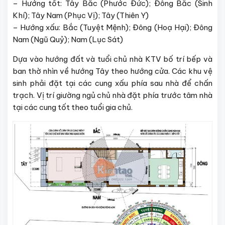
– Hướng tốt: Tây Bắc (Phước Đức); Đông Bắc (Sinh
Khí); Tây Nam (Phục Vị); Tây (Thiên Y)
– Hướng xấu: Bắc (Tuyệt Mệnh); Đông (Hoạ Hại); Đông
Nam (Ngũ Quỷ); Nam (Lục Sát)
Dựa vào hướng đất và tuổi chủ nhà KTV bố trí bếp và
ban thờ nhìn về hướng Tây theo hướng cửa. Các khu vệ
sinh phải đặt tại các cung xấu phía sau nhà để chấn
trạch. Vị trí giường ngủ chủ nhà đặt phía trước tâm nhà
tại các cung tốt theo tuổi gia chủ.