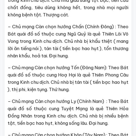
trong Kinh chu dịch. Chủ nhà giàu sang tột bậc, tiền của
chất đống, tiêu dùng không hết, trong nhà mọi người
không bệnh tật. Thượng cát.
– Chủ mạng Càn chọn hướng Chấn (Chính Đông) : Theo
Bát quái đồ số thuộc cung Ngũ Quỷ là quẻ Thiên Lôi Vô
Vong trong Kinh chu dịch. Chủ nhà bị khẩu thiệt ( mang
lời ăn tiếng nói ), tán tài ( tiền bạc hao hụt ), tổn thương
nhân khẩu, hoả tai. Đại hung.
– Chủ mạng Càn chọn hướng Tốn (Đông Nam): Theo Bát
quái đồ số thuộc cung Hoạ Hại là quẻ Thiên Phong Câu
trong Kinh chu dịch. Chủ nhà bị tán tài ( tiền bạc hao hụt
), thị phi, kiện tụng. Thứ hung.
– Chủ mạng Càn chọn hướng Ly (Chính Nam) : Theo Bát
quái đồ số thuộc cung Tuyệt Mạng là quẻ Thiên Hỏa
Đồng Nhân trong Kinh chu dịch. Chủ nhà bị nhiều bệnh
tật, tiền bạc hao hụt, không sống lâu. Đại hung.
– Chủ mạng Càn chọn hướng Khôn (Tây Nam) : Theo Bát