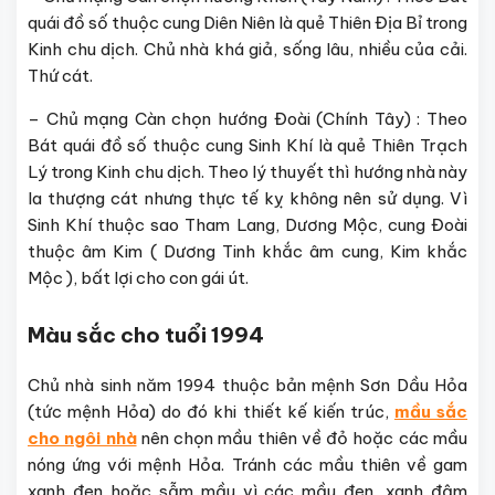
quái đồ số thuộc cung Diên Niên là quẻ Thiên Địa Bỉ trong
Kinh chu dịch. Chủ nhà khá giả, sống lâu, nhiều của cải.
Thứ cát.
– Chủ mạng Càn chọn hướng Đoài (Chính Tây) : Theo
Bát quái đồ số thuộc cung Sinh Khí là quẻ Thiên Trạch
Lý trong Kinh chu dịch. Theo lý thuyết thì hướng nhà này
la thượng cát nhưng thực tế kỵ không nên sử dụng. Vì
Sinh Khí thuộc sao Tham Lang, Dương Mộc, cung Đoài
thuộc âm Kim ( Dương Tinh khắc âm cung, Kim khắc
Mộc ), bất lợi cho con gái út.
Màu sắc cho tuổi 1994
Chủ nhà sinh năm 1994 thuộc bản mệnh Sơn Dầu Hỏa
(tức mệnh Hỏa) do đó khi thiết kế kiến trúc,
mầu sắc
cho ngôi nhà
nên chọn mầu thiên về đỏ hoặc các mầu
nóng ứng với mệnh Hỏa. Tránh các mầu thiên về gam
xanh đen hoặc sẫm mầu vì các mầu đen, xanh đậm