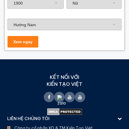
Hướng nhà
KẾT NỐI VỚI
KIẾN TẠO VIỆT
LIÊN HỆ CHÚNG TÔI
Công ty cổ phần XD & TM Kiến Tạo Việt