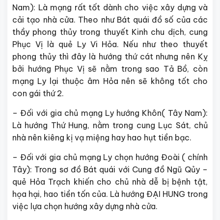
Nam): Là mạng rất tốt dành cho việc xây dựng và
cải tạo nhà cửa. Theo như Bát quái đồ số của các
thầy phong thủy trong thuyết Kinh chu dịch, cung
Phục Vị là quẻ Ly Vi Hỏa. Nếu như theo thuyết
phong thủy thì đây là hướng thứ cát nhưng nên Kỵ
bởi hướng Phục Vị sẽ nằm trong sao Tả Bồ, còn
mạng Ly lại thuộc âm Hỏa nên sẽ không tốt cho
con gái thứ 2.
– Đối với gia chủ mạng Ly hướng Khôn( Tây Nam):
Là hướng Thứ Hung, nằm trong cung Lục Sát, chủ
nhà nên kiêng kị vạ miệng hay hao hụt tiền bạc.
– Đối với gia chủ mạng Ly chọn hướng Đoài ( chính
Tây): Trong sơ đồ Bát quái với Cung đồ Ngũ Qủy –
quẻ Hỏa Trạch khiến cho chủ nhà dễ bị bệnh tật,
họa hại, hao tiền tốn của. Là hướng ĐẠI HUNG trong
việc lựa chọn hướng xây dựng nhà cửa.