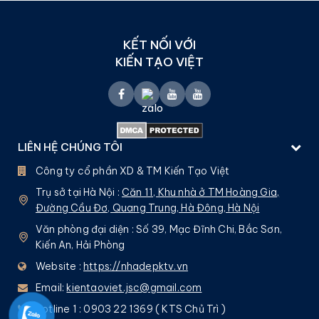
KẾT NỐI VỚI
KIẾN TẠO VIỆT
LIÊN HỆ CHÚNG TÔI
Công ty cổ phần XD & TM Kiến Tạo Việt
Trụ sở tại Hà Nội :
Căn 11, Khu nhà ở TM Hoàng Gia,
Đường Cầu Đơ, Quang Trung, Hà Đông, Hà Nội
Văn phòng đại diện : Số 39, Mạc Đĩnh Chi, Bắc Sơn,
Kiến An, Hải Phòng
Website :
https://nhadepktv.vn
Email:
kientaoviet.jsc@gmail.com
Hotline 1 : 0903 22 1369 ( KTS Chủ Trì )