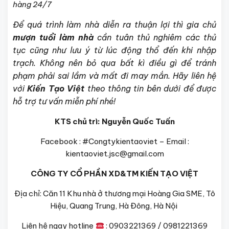
hàng 24/7
Để quá trình làm nhà diễn ra thuận lợi thì gia chủ
mượn tuổi làm nhà
cần tuân thủ nghiêm các thủ
tục cũng như lưu ý từ lúc động thổ đến khi nhập
trạch. Không nên bỏ qua bất kì điều gì để tránh
phạm phải sai lầm và mất đi may mắn.
Hãy liên hệ
với
Kiến Tạo Việt
theo thông tin bên dưới để được
hỗ trợ tư vấn miễn phí nhé!
KTS chủ trì: Nguyễn Quốc Tuấn
Facebook : #Congtykientaoviet – Email :
kientaoviet.jsc@gmail.com
CÔNG TY CỔ PHẦN XD&TM KIẾN TẠO VIỆT
Địa chỉ: Căn 11 Khu nhà ở thương mại Hoàng Gia SME, Tô
Hiệu, Quang Trung, Hà Đông, Hà Nội
Liên hệ ngay hotline
: 0903221369 / 0981221369