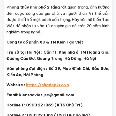
Phong thủy nhà phố 2 tầng
rất quan trọng, ảnh hưởng
đến cuộc sống của gia chủ và người thân. Vì thế cần
được thiết kế một cách cẩn trọng. Hãy liên hệ Kiến Tạo
Việt để nhận tư vấn từ chuyên gia có trên 20 năm kinh
nghiệm trong nghề.
Công ty cổ phần XD & TM Kiến Tạo Việt
Trụ sở tại Hà Nội : Căn 11, Khu nhà ở TM Hoàng Gia,
Đường Cầu Đơ, Quang Trung, Hà Đông, Hà Nội
Văn phòng đại diện : Số 39, Mạc Đĩnh Chi, Bắc Sơn,
Kiến An, Hải Phòng
Website :
https://nhadepktv.vn
Email: kientaoviet.jsc@gmail.com
Hotline 1 : 0903 22 1369 ( KTS Chủ Trì )
Hotline 2 : 0981 22 1369 ( CSKH & Báo giá )