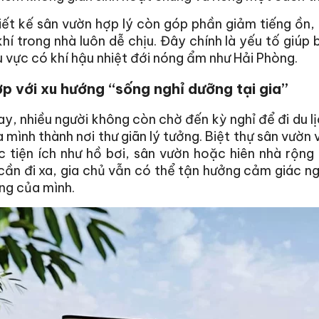
iết kế sân vườn hợp lý còn góp phần giảm tiếng ồn, 
hí trong nhà luôn dễ chịu. Đây chính là yếu tố giúp
 vực có khí hậu nhiệt đới nóng ẩm như Hải Phòng.
p với xu hướng “sống nghỉ dưỡng tại gia”
y, nhiều người không còn chờ đến kỳ nghỉ để đi du l
 mình thành nơi thư giãn lý tưởng. Biệt thự sân vườn v
 tiện ích như hồ bơi, sân vườn hoặc hiên nhà rộng 
ần đi xa, gia chủ vẫn có thể tận hưởng cảm giác n
ng của mình.