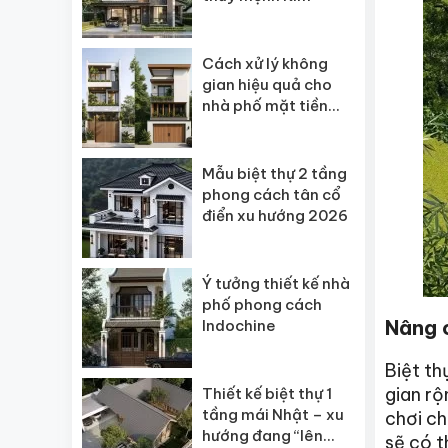
Cách xử lý không
gian hiệu quả cho
nhà phố mặt tiền
hẹp
Mẫu biệt thự 2 tầng
phong cách tân cổ
điển xu hướng 2026
Ý tưởng thiết kế nhà
phố phong cách
Nâng 
Indochine
Biệt th
gian rộ
Thiết kế biệt thự 1
tầng mái Nhật – xu
chơi ch
hướng đang “lên
sẽ có t