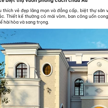
kế biệt thự vườn phong cách châu Âu
u thích vẻ đẹp lãng mạn và đẳng cấp, biệt thự sân
ắc. Thiết kế thường có mái vòm, ban công uốn cong
ể hài hòa và sang trọng.