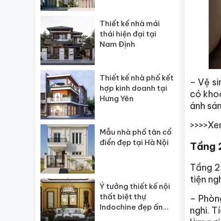
Thiết kế nhà mái
thái hiện đại tại
Nam Định
Thiết kế nhà phố kết
– Vệ si
hợp kinh doanh tại
có khoả
Hưng Yên
ánh sán
>>>>Xe
Mẫu nhà phố tân cổ
điển đẹp tại Hà Nội
Tầng 2
Tầng 2 
tiện ng
Ý tưởng thiết kế nội
thất biệt thự
– Phòng
Indochine đẹp ấn
nghi. T
tượng