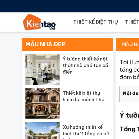
THIẾT KẾ BIỆT THỰ
THIẾT
MẪU NHÀ ĐẸP
MẪU N
Ý tưởng thiết kế nội
Tại Hưn
thất nhà phố tân cổ
tăng ca
điển
đảm bả
Thiết kế biệt thự
Nội du
hiện đại mệnh Thổ
Ý tưở
Xu hướng thiết kế
Tầng 
biệt thự 1 tầng có bể