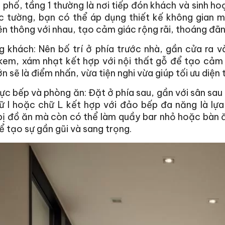
 phố, tầng 1 thường là nơi tiếp đón khách và sinh h
c tường, bạn có thể áp dụng thiết kế không gian 
ên thông với nhau, tạo cảm giác rộng rãi, thoáng đãn
 khách: Nên bố trí ở phía trước nhà, gần cửa ra v
 kem, xám nhạt kết hợp với nội thất gỗ để tạo cảm
ớn sẽ là điểm nhấn, vừa tiện nghi vừa giúp tối ưu diện t
ực bếp và phòng ăn: Đặt ở phía sau, gần với sân sau
ữ I hoặc chữ L kết hợp với đảo bếp đa năng là lựa
ị đồ ăn mà còn có thể làm quầy bar nhỏ hoặc bàn ăn
ể tạo sự gần gũi và sang trọng.