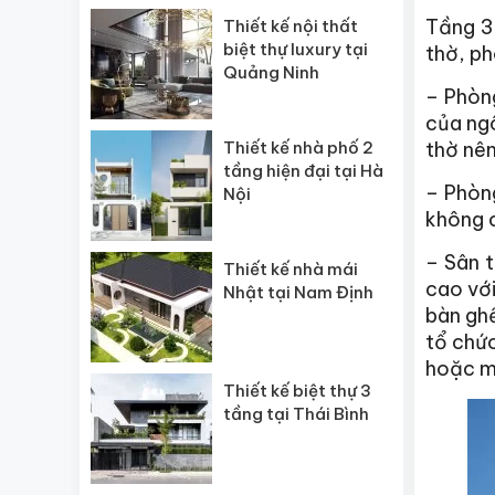
Tầng 3
Thiết kế nội thất
biệt thự luxury tại
thờ, ph
Quảng Ninh
– Phòng
của ngô
thờ nên
Thiết kế nhà phố 2
tầng hiện đại tại Hà
– Phòn
Nội
không c
– Sân t
Thiết kế nhà mái
cao với
Nhật tại Nam Định
bàn ghế
tổ chức
hoặc má
Thiết kế biệt thự 3
tầng tại Thái Bình