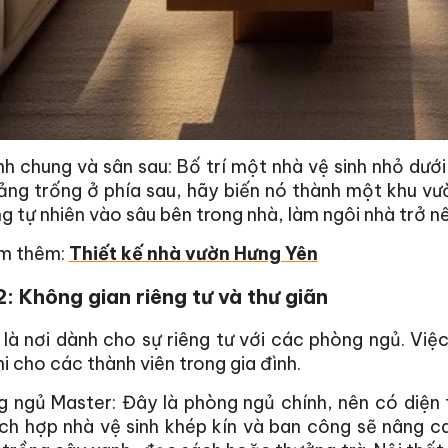
nh chung và sân sau: Bố trí một nhà vệ sinh nhỏ dướ
ng trống ở phía sau, hãy biến nó thành một khu vườ
g tự nhiên vào sâu bên trong nhà, làm ngôi nhà trở 
m thêm:
Thiết kế nhà vườn Hưng Yên
: Không gian riêng tư và thư giãn
là nơi dành cho sự riêng tư với các phòng ngủ. Việ
hi cho các thành viên trong gia đình.
 ngủ Master: Đây là phòng ngủ chính, nên có diện t
ích hợp nhà vệ sinh khép kín và ban công sẽ nâng 