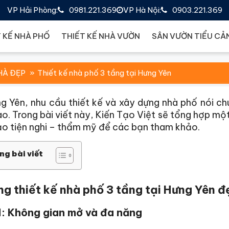
VP Hải Phòng:
0981.221.369
VP Hà Nội:
0903.221.369
 KẾ NHÀ PHỐ
THIẾT KẾ NHÀ VƯỜN
SÂN VƯỜN TIỂU CẢ
HÀ ĐẸP
Thiết kế nhà phố 3 tầng tại Hưng Yên
g Yên, nhu cầu thiết kế và xây dựng nhà phố nói ch
o. Trong bài viết này, Kiến Tạo Việt sẽ tổng hợp mộ
o tiện nghi – thẩm mỹ để các bạn tham khảo.
ng bài viết
ng thiết kế nhà phố 3 tầng tại Hưng Yên đẹ
1: Không gian mở và đa năng