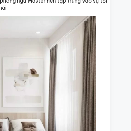
 phòng ngủ Master nên tập trung vào sự tối
hái.