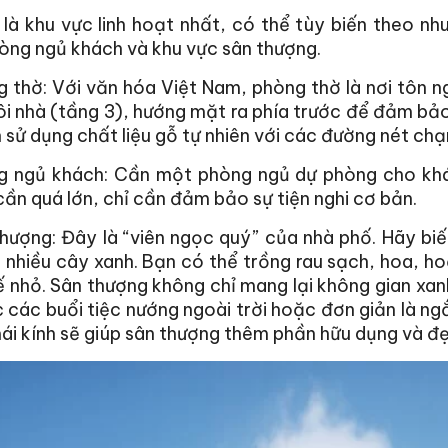
 là khu vực linh hoạt nhất, có thể tùy biến theo 
òng ngủ khách và khu vực sân thượng.
 thờ: Với văn hóa Việt Nam, phòng thờ là nơi tôn n
i nhà (tầng 3), hướng mặt ra phía trước để đảm bảo 
 sử dụng chất liệu gỗ tự nhiên với các đường nét chạ
g ngủ khách: Cần một phòng ngủ dự phòng cho khá
ần quá lớn, chỉ cần đảm bảo sự tiện nghi cơ bản.
hượng: Đây là “viên ngọc quý” của nhà phố. Hãy bi
 nhiều cây xanh. Bạn có thể trồng rau sạch, hoa, ho
 nhỏ. Sân thượng không chỉ mang lại không gian xanh
 các buổi tiệc nướng ngoài trời hoặc đơn giản là n
i kính sẽ giúp sân thượng thêm phần hữu dụng và đ