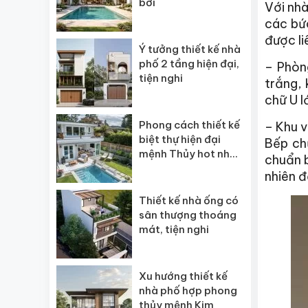
bơi
Với nhà
các bứ
được li
Ý tưởng thiết kế nhà
phố 2 tầng hiện đại,
– Phòng
tiện nghi
trắng,
chữ U l
Phong cách thiết kế
– Khu v
biệt thự hiện đại
Bếp ch
mệnh Thủy hot nhất
chuẩn b
2026
nhiên đ
Thiết kế nhà ống có
sân thượng thoáng
mát, tiện nghi
Xu hướng thiết kế
nhà phố hợp phong
thủy mệnh Kim