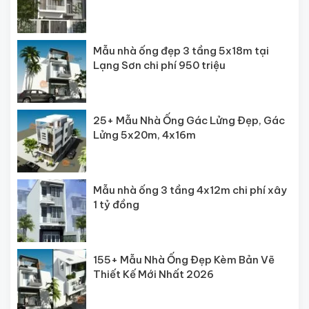
Mẫu nhà ống đẹp 3 tầng 5x18m tại
Lạng Sơn chi phí 950 triệu
25+ Mẫu Nhà Ống Gác Lửng Đẹp, Gác
Lửng 5x20m, 4x16m
Mẫu nhà ống 3 tầng 4x12m chi phí xây
1 tỷ đồng
155+ Mẫu Nhà Ống Đẹp Kèm Bản Vẽ
Thiết Kế Mới Nhất 2026