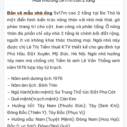
Mẫu nhà ống 5x17m cao 2 tầng
Bản vẽ mẫu nhà ống
5x17m cao 2 tầng tại Ba Thá là
một điển hình kiến trúc nông thôn với nhà mái thái, gờ
phào trang trí cho cột, ban công và phân tầng. Ở nông
thôn đa phần chỉ xây nhà 2 tầng là chính bởi đất rộng,
người ít và không khai thác thương mại. Ngôi nhà này
được chị Lê Thị Tiềm thuê KTV thiết kế cho gia đình tại
Phú Hữu, Đột Xuyên, Mỹ Đức, Hà Nội. Ngôi nhà hướng
tây nam mà chồng chị Tiềm là anh Lê Văn Thắng sinh
năm 1976 hợp tây tứ trạch.
– Năm sinh dương lịch: 1976
– Năm âm lịch : Bính Thìn
– Ngũ hành(bản mệnh): Sa Trung Thổ tức Đất Pha Cát
– Quẻ mệnh(trạch mệnh): Càn Kim
+ Hướng tốt: Tây Nam (Phước Đức); Tây (Sinh Khí);
Đông Bắc (Thiên Y); Tây Bắc (Phục Vị)
+ Hướng xấu: Nam (Tuyệt Mệnh); Đông Nam (Hoạ Hại);
Bắc (Lục Sát); Đông (Ngũ Quỷ)