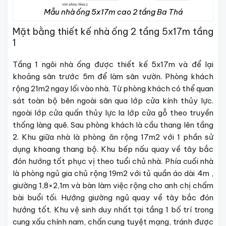
Mẫu nhà ống 5x17m cao 2 tầng Ba Thá
Mặt bằng thiết kế nhà ống 2 tầng 5x17m tầng
1
Tầng 1 ngôi nhà ống được thiết kế 5x17m và để lại
khoảng sân trước 5m để làm sân vườn. Phòng khách
rộng 21m2 ngay lối vào nhà. Từ phòng khách có thể quan
sát toàn bộ bên ngoài sân qua lớp cửa kính thủy lực.
ngoài lớp cửa quấn thủy lực la lớp cửa gỗ theo truyền
thống làng quê. Sau phòng khách là cầu thang lên tầng
2. Khu giữa nhà là phòng ăn rộng 17m2 với 1 phần sử
dụng khoang thang bộ. Khu bếp nấu quay về tây bắc
đón hướng tốt phục vị theo tuổi chủ nhà. Phía cuối nhà
là phòng ngủ gia chủ rộng 19m2 với tủ quần áo dài 4m ,
giường 1,8×2,1m và bàn làm việc rộng cho anh chị chấm
bài buổi tối. Hướng giường ngủ quay về tây bắc đón
hướng tốt. Khu vệ sinh duy nhất tại tầng 1 bố trí trong
cung xấu chính nam, chấn cung tuyệt mạng, tránh được