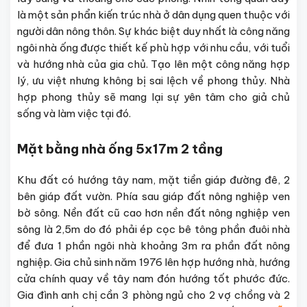
là một sản phẩn kiến trúc nhà ở dân dụng quen thuộc với
người dân nông thôn. Sự khác biệt duy nhất là công năng
ngôi nhà ống được thiết kế phù hợp với nhu cầu, với tuổi
và hướng nhà của gia chủ. Tạo lên một công năng hợp
lý, ưu việt nhưng không bị sai lệch về phong thủy. Nhà
hợp phong thủy sẽ mang lại sự yên tâm cho giả chủ
sống và làm việc tại đó.
Mặt bằng nhà ống 5x17m 2 tầng
Khu đất có hướng tây nam, mặt tiền giáp đường đê, 2
bên giáp đất vườn. Phía sau giáp đất nông nghiệp ven
bờ sông. Nền đất cũ cao hơn nền đất nông nghiệp ven
sông là 2,5m do đó phải ép cọc bê tông phần đuôi nhà
để đưa 1 phần ngôi nhà khoảng 3m ra phần đất nông
nghiệp. Gia chủ sinh năm 1976 lên hợp hướng nhà, hướng
cửa chính quay về tây nam đón hướng tốt phước đức.
Gia đình anh chị cần 3 phòng ngủ cho 2 vợ chồng và 2