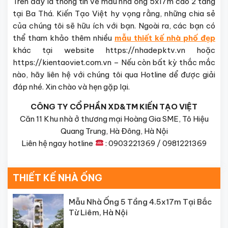
Trên đây là thông tin về mẫu nhà ống 5x17m cao 2 tầng
tại Ba Thá. Kiến Tạo Việt hy vọng rằng, những chia sẻ
của chúng tôi sẽ hữu ích với bạn. Ngoài ra, các bạn có
thể tham khảo thêm nhiều
mẫu thiết kế nhà phố đẹp
khác tại website https://nhadepktv.vn hoặc
https://kientaoviet.com.vn – Nếu còn bất kỳ thắc mắc
nào, hãy liên hệ với chúng tôi qua Hotline dể được giải
đáp nhé. Xin chào và hẹn gặp lại.
CÔNG TY CỔ PHẦN XD&TM KIẾN TẠO VIỆT
Căn 11 Khu nhà ở thương mại Hoàng Gia SME, Tô Hiệu
Quang Trung, Hà Đông, Hà Nội
Liên hệ ngay hotline
: 0903221369 / 0981221369
THIẾT KẾ NHÀ ỐNG
Mẫu Nhà Ống 5 Tầng 4.5x17m Tại Bắc
Từ Liêm, Hà Nội