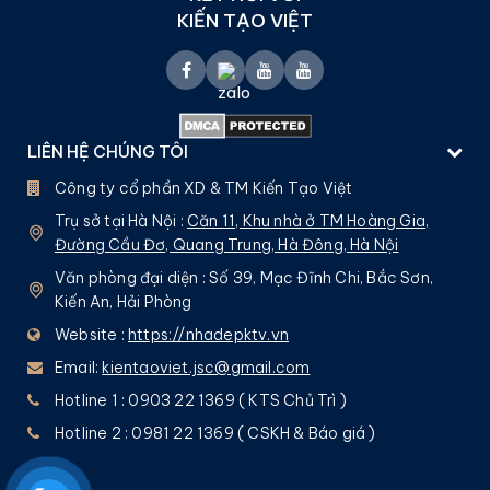
KIẾN TẠO VIỆT
LIÊN HỆ CHÚNG TÔI
Công ty cổ phần XD & TM Kiến Tạo Việt
Trụ sở tại Hà Nội :
Căn 11, Khu nhà ở TM Hoàng Gia,
Đường Cầu Đơ, Quang Trung, Hà Đông, Hà Nội
Văn phòng đại diện : Số 39, Mạc Đĩnh Chi, Bắc Sơn,
Kiến An, Hải Phòng
Website :
https://nhadepktv.vn
Email:
kientaoviet.jsc@gmail.com
Hotline 1 : 0903 22 1369 ( KTS Chủ Trì )
Hotline 2 : 0981 22 1369 ( CSKH & Báo giá )