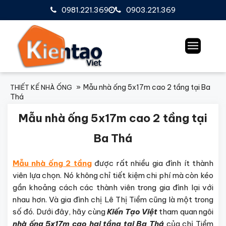
0981.221.369
0903.221.369
Mẫu nhà ống 5x17m cao 2 tầng tại Ba
THIẾT KẾ NHÀ ỐNG
Thá
Mẫu nhà ống 5x17m cao 2 tầng tại
Ba Thá
Mẫu nhà ống 2 tầng
được rất nhiều gia đình ít thành
viên lựa chọn. Nó không chỉ tiết kiệm chi phí mà còn kéo
gần khoảng cách các thành viên trong gia đình lại với
nhau hơn. Và gia đình chị Lê Thị Tiềm cũng là một trong
số đó. Dưới đây, hãy cùng
Kiến Tạo Việt
tham quan ngôi
nhà ống 5x17m cao hai tầng tại Ba Thá
của chị Tiềm