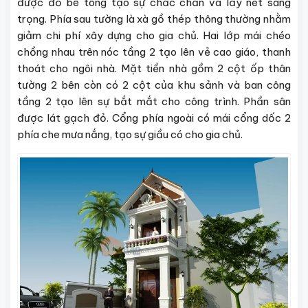
được đổ bê tông tạo sự chắc chắn và lấy nét sang
trọng. Phía sau tường là xà gồ thép thông thường nhằm
giảm chi phí xây dựng cho gia chủ. Hai lớp mái chéo
chồng nhau trên nóc tầng 2 tạo lên vẻ cao giáo, thanh
thoát cho ngôi nhà. Mặt tiền nhà gồm 2 cột ốp thân
tường 2 bên còn có 2 cột của khu sảnh và ban công
tầng 2 tạo lên sự bắt mắt cho công trình. Phần sân
được lát gạch đỏ. Cổng phía ngoài có mái cổng dốc 2
phía che mưa nắng, tạo sự giầu có cho gia chủ.