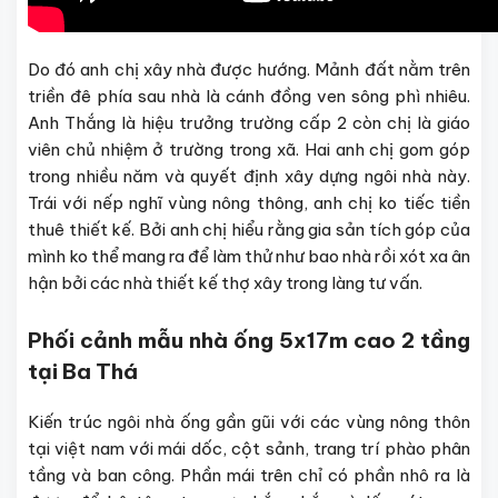
Do đó anh chị xây nhà được hướng. Mảnh đất nằm trên
triền đê phía sau nhà là cánh đồng ven sông phì nhiêu.
Anh Thắng là hiệu trưởng trường cấp 2 còn chị là giáo
viên chủ nhiệm ở trường trong xã. Hai anh chị gom góp
trong nhiều năm và quyết định xây dựng ngôi nhà này.
Trái với nếp nghĩ vùng nông thông, anh chị ko tiếc tiền
thuê thiết kế. Bởi anh chị hiểu rằng gia sản tích góp của
mình ko thể mang ra để làm thử như bao nhà rồi xót xa ân
hận bởi các nhà thiết kế thợ xây trong làng tư vấn.
Phối cảnh mẫu nhà ống 5x17m cao 2 tầng
tại Ba Thá
Kiến trúc ngôi nhà ống gần gũi với các vùng nông thôn
tại việt nam với mái dốc, cột sảnh, trang trí phào phân
tầng và ban công. Phần mái trên chỉ có phần nhô ra là