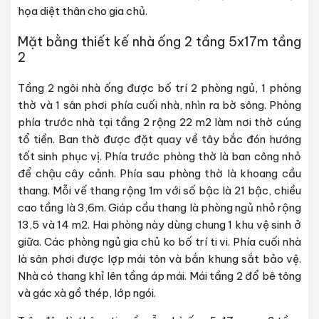
họa diệt thân cho gia chủ.
Mặt bằng thiết kế nhà ống 2 tầng 5x17m tầng
2
Tầng 2 ngôi nhà ống được bố trí 2 phòng ngủ, 1 phòng
thờ và 1 sân phơi phía cuối nhà, nhìn ra bờ sông. Phòng
phía trước nhà tại tầng 2 rộng 22 m2 làm nơi thờ cúng
tổ tiền. Ban thờ được đặt quay về tây bắc đón hướng
tốt sinh phục vị. Phía trước phòng thờ là ban công nhỏ
để chậu cây cảnh. Phía sau phòng thờ là khoang cầu
thang. Mỗi vế thang rộng 1m với số bậc là 21 bậc, chiều
cao tầng là 3,6m. Giáp cầu thang là phòng ngủ nhỏ rộng
13,5 và 14 m2. Hai phòng này dùng chung 1 khu vệ sinh ở
giữa. Các phòng ngủ gia chủ ko bố trí ti vi. Phía cuối nhà
là sân phơi được lợp mái tôn và bắn khung sắt bảo vệ.
Nhà có thang khỉ lên tầng áp mái. Mái tầng 2 đổ bê tông
và gác xà gồ thép, lớp ngói.