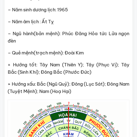
– Năm sinh dương lịch: 1965
– Năm âm lịch : Ất Tỵ
– Ngũ hành(bản mệnh): Phúc Đăng Hỏa tức Lửa ngọn
đèn
– Quẻ mệnh(trạch mệnh): Đoài Kim
+ Hướng tốt: Tây Nam (Thiên Y); Tây (Phục Vị); Tây
Bắc (Sinh Khí); Đông Bắc (Phước Đức)
+ Hướng xấu: Bắc (Ngũ Quỷ); Đông (Lục Sát); Đông Nam
(Tuyệt Mệnh); Nam (Hoạ Hại)