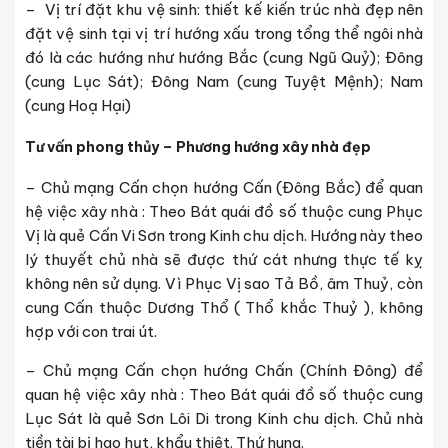
– Vị trí đặt khu vệ sinh: thiết kế kiến trúc nhà đẹp nên
đặt vệ sinh tại vị trí hướng xấu trong tổng thể ngôi nhà
đó là các hướng như hướng Bắc (cung Ngũ Quỷ); Đông
(cung Lục Sát); Đông Nam (cung Tuyệt Mệnh); Nam
(cung Hoạ Hại)
Tư vấn phong thủy – Phương hướng xây nhà đẹp
– Chủ mạng Cấn chọn hướng Cấn (Đông Bắc) để quan
hệ việc xây nhà : Theo Bát quái đồ số thuộc cung Phục
Vị là quẻ Cấn Vi Sơn trong Kinh chu dịch. Hướng này theo
lý thuyết chủ nhà sẽ được thứ cát nhưng thực tế kỵ
không nên sử dụng. Vì Phục Vị sao Tả Bồ, âm Thuỷ, còn
cung Cấn thuộc Dương Thổ ( Thổ khắc Thuỷ ), không
hợp với con trai út.
– Chủ mạng Cấn chọn hướng Chấn (Chính Đông) để
quan hệ việc xây nhà : Theo Bát quái đồ số thuộc cung
Lục Sát là quẻ Sơn Lôi Di trong Kinh chu dịch. Chủ nhà
tiền tài bị hao hụt, khẩu thiệt. Thứ hung.