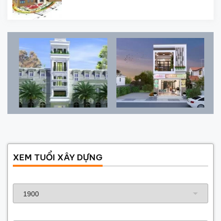
XEM TUỔI XÂY DỰNG
Năm sinh gia chủ
Năm xây dựng