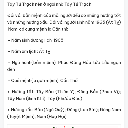
Tây Tứ Trạch nên ở ngôi nhà Tây Tứ Trạch
Đối với bản mệnh của mỗi người dều có những hướng tốt
và những hướng xấu. Đối với người sinh năm 1965 (Ất Tỵ)
Nam có cung mệnh là Cấn thì:
– Năm sinh dương lịch: 1965
– Năm âm lịch : Ất Tỵ
– Ngũ hành(bản mệnh): Phúc Đăng Hỏa tức Lửa ngọn
đèn
– Quẻ mệnh(trạch mệnh): Cấn Thổ
+ Hướng tốt: Tây Bắc (Thiên Y); Đông Bắc (Phục Vị);
Tây Nam (Sinh Khí); Tây (Phước Đức)
+ Hướng xấu: Bắc (Ngũ Quỷ); Đông (Lục Sát); Đông Nam
(Tuyệt Mệnh); Nam (Hoạ Hại)