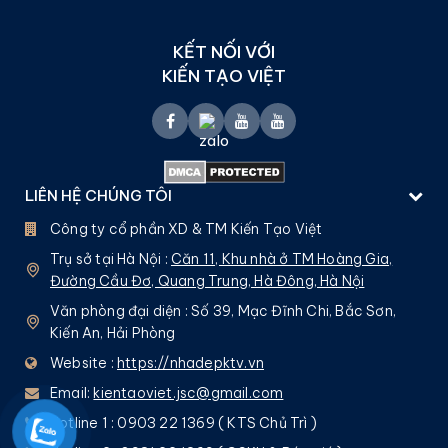
KẾT NỐI VỚI
KIẾN TẠO VIỆT
LIÊN HỆ CHÚNG TÔI
Công ty cổ phần XD & TM Kiến Tạo Việt
Trụ sở tại Hà Nội :
Căn 11, Khu nhà ở TM Hoàng Gia,
Đường Cầu Đơ, Quang Trung, Hà Đông, Hà Nội
Văn phòng đại diện : Số 39, Mạc Đĩnh Chi, Bắc Sơn,
Kiến An, Hải Phòng
Website :
https://nhadepktv.vn
Email:
kientaoviet.jsc@gmail.com
Hotline 1 : 0903 22 1369 ( KTS Chủ Trì )