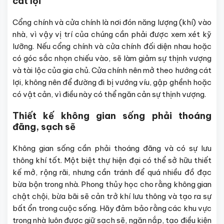
cát lợi
Cổng chính và cửa chính là nơi đón năng lượng (khí) vào
nhà, vì vậy vị trí của chúng cần phải được xem xét kỹ
lưỡng. Nếu cổng chính và cửa chính đối diện nhau hoặc
có góc sắc nhọn chiếu vào, sẽ làm giảm sự thịnh vượng
và tài lộc của gia chủ. Cửa chính nên mở theo hướng cát
lợi, không nên để đường đi bị vướng víu, gập ghềnh hoặc
có vật cản, vì điều này có thể ngăn cản sự thịnh vượng.
Thiết kế không gian sống phải thoáng
đãng, sạch sẽ
Không gian sống cần phải thoáng đãng và có sự lưu
thông khí tốt. Một biệt thự hiện đại có thể sở hữu thiết
kế mở, rộng rãi, nhưng cần tránh để quá nhiều đồ đạc
bừa bộn trong nhà. Phong thủy học cho rằng không gian
chật chội, bừa bãi sẽ cản trở khí lưu thông và tạo ra sự
bất ổn trong cuộc sống. Hãy đảm bảo rằng các khu vực
trong nhà luôn được giữ sạch sẽ, ngăn nắp, tạo điều kiện