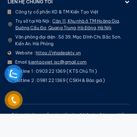
LIÊN HỆ CHÚNG TÔI
Công ty cổ phần XD & TM Kiến Tạo Việt
Trụ sở tại Hà Nội :
Căn 11, Khu nhà ở TM Hoàng Gia,
Đường Cầu Đơ, Quang Trung, Hà Đông, Hà Nội
Văn phòng đại diện : Số 39, Mạc Đĩnh Chi, Bắc Sơn,
Kiến An, Hải Phòng
Website :
https://nhadepktv.vn
Email:
kientaoviet.jsc@gmail.com
Hotline 1 : 0903 22 1369 ( KTS Chủ Trì )
Hotline 2 : 0981 22 1369 ( CSKH & Báo giá )
Đăng kí bản quyền tác giả năm 2013 cho Công ty Kiến
Tạo Việt bởi
Nguyễn Quốc Tuấn
– Nghiêm cấm mọi
hình thức sao chép !