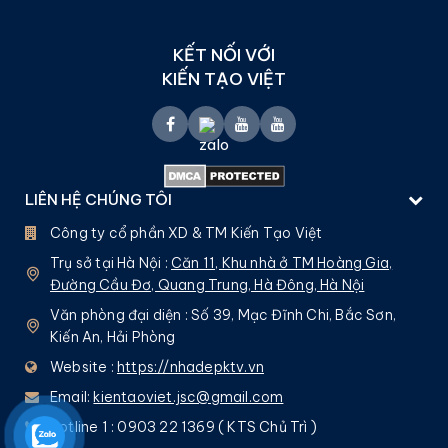
KẾT NỐI VỚI
KIẾN TẠO VIỆT
LIÊN HỆ CHÚNG TÔI
Công ty cổ phần XD & TM Kiến Tạo Việt
Trụ sở tại Hà Nội :
Căn 11, Khu nhà ở TM Hoàng Gia,
Đường Cầu Đơ, Quang Trung, Hà Đông, Hà Nội
Văn phòng đại diện : Số 39, Mạc Đĩnh Chi, Bắc Sơn,
Kiến An, Hải Phòng
Website :
https://nhadepktv.vn
Email:
kientaoviet.jsc@gmail.com
Hotline 1 : 0903 22 1369 ( KTS Chủ Trì )