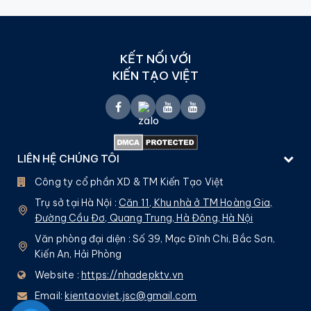
KẾT NỐI VỚI
KIẾN TẠO VIỆT
LIÊN HỆ CHÚNG TÔI
Công ty cổ phần XD & TM Kiến Tạo Việt
Trụ sở tại Hà Nội :
Căn 11, Khu nhà ở TM Hoàng Gia,
Đường Cầu Đơ, Quang Trung, Hà Đông, Hà Nội
Văn phòng đại diện : Số 39, Mạc Đĩnh Chi, Bắc Sơn,
Kiến An, Hải Phòng
Website :
https://nhadepktv.vn
Email:
kientaoviet.jsc@gmail.com