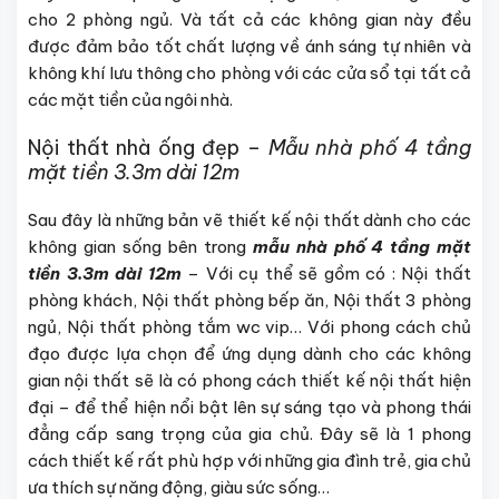
cho 2 phòng ngủ. Và tất cả các không gian này đều
được đảm bảo tốt chất lượng về ánh sáng tự nhiên và
không khí lưu thông cho phòng với các cửa sổ tại tất cả
các mặt tiền của ngôi nhà.
Nội thất nhà ống đẹp –
Mẫu nhà phố 4 tầng
mặt tiền 3.3m dài 12m
Sau đây là những bản vẽ thiết kế nội thất dành cho các
không gian sống bên trong
mẫu nhà phố 4 tầng mặt
tiền 3.3m dài 12m
– Với cụ thể sẽ gồm có : Nội thất
phòng khách, Nội thất phòng bếp ăn, Nội thất 3 phòng
ngủ, Nội thất phòng tắm wc vip… Với phong cách chủ
đạo được lựa chọn để ứng dụng dành cho các không
gian nội thất sẽ là có phong cách thiết kế nội thất hiện
đại – để thể hiện nổi bật lên sự sáng tạo và phong thái
đẳng cấp sang trọng của gia chủ. Đây sẽ là 1 phong
cách thiết kế rất phù hợp với những gia đình trẻ, gia chủ
ưa thích sự năng động, giàu sức sống…