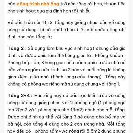
của
công trình nhà ống
trở nên rộng rãi hơn, thuận tiện
cho sinh hoạt của gia đình hơn rất nhiều.
Về cấu trúc sàn thì 3 tầng này giống nhau, còn về công
năng sử dụng thì có chút khác biệt với chức năng chỉ
định cho các tầng là :
Tầng 2 :
Sử dụng làm khu vực sinh hoạt chung của gia
đình và được chia làm 4 không gian là : Phòng khách ,
Phòng bếp+ăn, Không gian tiểu cảnh phía trước nhà có
cửa vách ngăn+cửa kính lùa 2 bên và cuối cùng là không
gian đệm giữa nhà (hành lang+cầu thang). Tầng này
không có phòng wc riêng mà sử dụng chung với tầng 1.
Tầng 3+4 :
Hai tầng này có cấu tạo kiến trúc và công
năng sử dụng giống nhau với 2 phòng ngủ (1 phòng ngủ
lớn 20m2 và 1 phòng ngủ nhỏ 13m2) dành cho mỗi tầng.
Được chỉ định cụ thể với tầng 3 sẽ dùng cho bố mẹ và
bà nội, còn tầng 4 dùng cho 2 con trong nhà. Mỗi tầng
này đều có 1 phòng tắm+wc rộng rãi 5,5m2 dùng chung