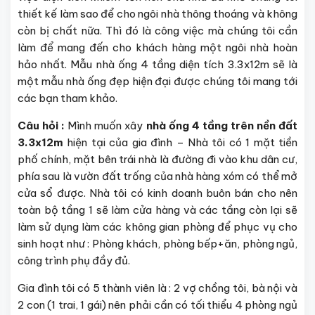
thiết kế làm sao để cho ngôi nhà thông thoáng và không
còn bị chất nữa. Thì đó là công việc mà chúng tôi cần
làm để mang đến cho khách hàng một ngôi nhà hoàn
hảo nhất. Mẫu nhà ống 4 tầng diện tích 3.3x12m sẽ là
một mẫu nhà ống đẹp hiện đại được chúng tôi mang tới
các bạn tham khảo.
Câu hỏi :
Mình muốn xây
nhà ống 4 tầng trên nền đất
3.3x12m
hiện tại của gia đình – Nhà tôi có 1 mặt tiền
phố chính, mặt bên trái nhà là đường đi vào khu dân cư,
phía sau là vườn đất trống của nhà hàng xóm có thể mở
cửa sổ được. Nhà tôi có kinh doanh buôn bán cho nên
toàn bộ tầng 1 sẽ làm cửa hàng và các tầng còn lại sẽ
làm sử dụng làm các không gian phòng để phục vụ cho
sinh hoạt như : Phòng khách, phòng bếp+ăn, phòng ngủ,
công trình phụ đầy đủ.
Gia đình tôi có 5 thành viên là : 2 vợ chồng tôi, bà nội và
2 con (1 trai, 1 gái) nên phải cần có tối thiểu 4 phòng ngủ