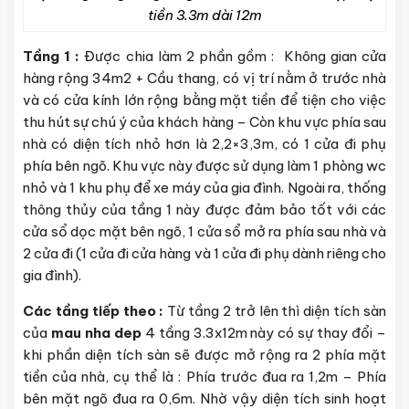
tiền 3.3m dài 12m
Tầng 1 :
Được chia làm 2 phần gồm : Không gian cửa
hàng rộng 34m2 + Cầu thang, có vị trí nằm ở trước nhà
và có cửa kính lớn rộng bằng mặt tiền để tiện cho việc
thu hút sự chú ý của khách hàng – Còn khu vực phía sau
nhà có diện tích nhỏ hơn là 2,2×3,3m, có 1 cửa đi phụ
phía bên ngõ. Khu vực này được sử dụng làm 1 phòng wc
nhỏ và 1 khu phụ để xe máy của gia đình. Ngoài ra, thống
thông thủy của tầng 1 này được đảm bảo tốt với các
cửa sổ dọc mặt bên ngõ, 1 cửa sổ mở ra phía sau nhà và
2 cửa đi (1 cửa đi cửa hàng và 1 cửa đi phụ dành riêng cho
gia đình).
Các tầng tiếp theo :
Từ tầng 2 trở lên thì diện tích sàn
của
mau nha dep
4 tầng 3.3x12m này có sự thay đổi –
khi phần diện tích sàn sẽ được mở rộng ra 2 phía mặt
tiền của nhà, cụ thể là : Phía trước đua ra 1,2m – Phía
bên mặt ngõ đua ra 0,6m. Nhờ vậy diện tích sinh hoạt