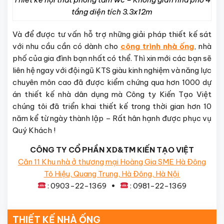
tầng diện tích 3.3x12m
Và để được tư vấn hỗ trợ những giải pháp thiết kế sát
với nhu cầu cần có dành cho
công trình nhà ống
, nhà
phố của gia đình bạn nhất có thể. Thì xin mới các bạn sẽ
liên hệ ngay với đội ngũ KTS giàu kinh nghiệm và năng lực
chuyên môn cao đã được kiểm chứng qua hơn 1000 dự
án thiết kế nhà dân dụng mà Công ty Kiến Tạo Việt
chúng tôi đã triển khai thiết kế trong thời gian hơn 10
năm kể từ ngày thành lập – Rất hân hạnh được phục vụ
Quý Khách !
CÔNG TY CỔ PHẦN XD&TM KIẾN TẠO VIỆT
Căn 11 Khu nhà ở thương mại Hoàng Gia SME Hà Đông
Tô Hiệu, Quang Trung, Hà Đông, Hà Nội
: 0903-22-1369 •
: 0981-22-1369
THIẾT KẾ NHÀ ỐNG