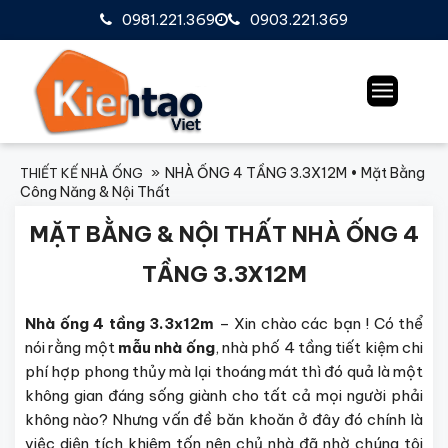
0981.221.369
0903.221.369
NHÀ ỐNG 4 TẦNG 3.3X12M • Mặt Bằng
THIẾT KẾ NHÀ ỐNG
Công Năng & Nội Thất
MẶT BẰNG & NỘI THẤT NHÀ ỐNG 4
TẦNG 3.3X12M
Nhà ống 4 tầng 3.3x12m
– Xin chào các bạn ! Có thể
nói rằng một
mẫu nhà ống
, nhà phố 4 tầng tiết kiệm chi
phí hợp phong thủy mà lại thoáng mát thì đó quả là một
không gian đáng sống giành cho tất cả mọi người phải
không nào? Nhưng vấn đề băn khoăn ở đây đó chính là
việc diện tích khiêm tốn nên chủ nhà đã nhờ chúng tôi